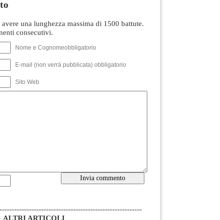
to
avere una lunghezza massima di 1500 battute.
nti consecutivi.
Nome e Cognomeobbligatorio
E-mail (non verrà pubblicata) obbligatorio
Sito Web
----------------------------------------------------------
ALTRI ARTICOLI