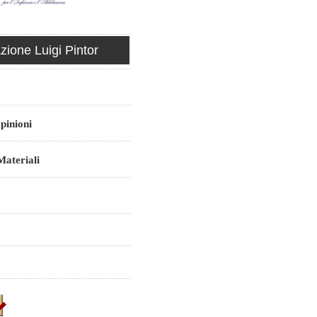
ione Luigi Pintor
pinioni
ateriali