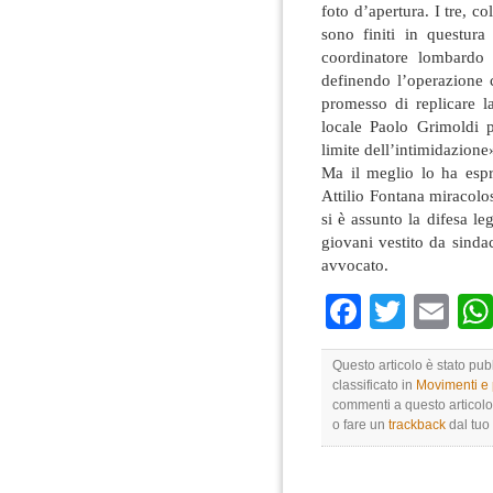
foto d’apertura. I tre, co
sono finiti in questura
coordinatore lombardo
definendo l’operazione 
promesso di replicare l
locale Paolo Grimoldi p
limite dell’intimidazione
Ma il meglio lo ha espr
Attilio Fontana miracolo
si è assunto la difesa le
giovani vestito da sinda
avvocato.
Faceboo
Twitte
Em
Questo articolo è stato pu
classificato in
Movimenti e p
commenti a questo articolo 
o fare un
trackback
dal tuo 