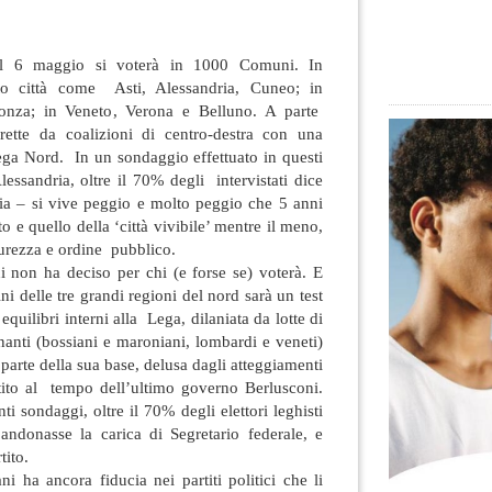
il 6 maggio si voterà in 1000 Comuni. In
o città come Asti, Alessandria, Cuneo; in
za; in Veneto, Verona e Belluno. A parte
ette da coalizioni di centro-destra
con una
ega Nord. In un sondaggio effettuato in questi
Alessandria, oltre il 70% degli intervistati dice
ia – si vive peggio e molto peggio che 5 anni
o e quello della ‘città vivibile’ mentre il meno,
curezza e ordine pubblico.
i non ha deciso per chi (e forse se) voterà. E
i delle tre grandi regioni del nord sarà un test
quilibri interni alla Lega, dilaniata da lotte di
nanti (bossiani e maroniani, lombardi e veneti)
 parte della sua base, delusa dagli atteggiamenti
rtito al tempo dell’ultimo governo Berlusconi.
i sondaggi, oltre il 70% degli elettori leghisti
ndonasse la carica di Segretario federale, e
tito.
ni ha ancora fiducia nei partiti politici che li