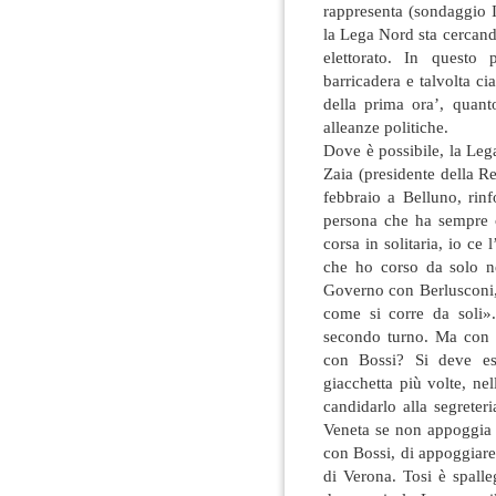
rappresenta (sondaggio Is
la Lega Nord sta cercan
elettorato. In questo 
barricadera e talvolta ci
della prima ora’, quant
alleanze politiche.
Dove è possibile, la Leg
Zaia (presidente della R
febbraio a Belluno, rin
persona che ha sempre c
corsa in solitaria, io ce 
che ho corso da solo 
Governo con Berlusconi, 
come si corre da soli».
secondo turno. Ma con 
con Bossi? Si deve ess
giacchetta più volte, ne
candidarlo alla segreter
Veneta se non appoggia T
con Bossi, di appoggiare
di Verona. Tosi è spall