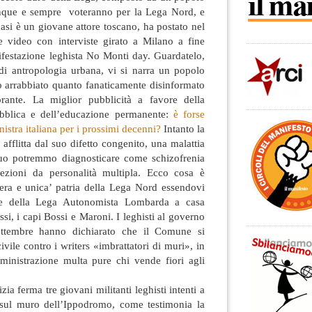
unque e sempre voteranno per la Lega Nord, e
si è un giovane attore toscano, ha postato nel
e video con interviste girato a Milano a fine
ifestazione leghista No Monti day. Guardatelo,
 di antropologia urbana, vi si narra un popolo
o arrabbiato quanto fanaticamente disinformato
rante. La miglior pubblicità a favore della
ubblica e dell’educazione permanente:
è forse
nistra italiana per i prossimi decenni?
Intanto la
fflitta dal suo difetto congenito, una malattia
duo potremmo diagnosticare come schizofrenia
fezioni da personalità multipla. Ecco cosa è
vera e unica’ patria della Lega Nord essendovi
de della Lega Autonomista Lombarda a casa
ssi, i capi Bossi e Maroni. I leghisti al governo
ettembre hanno dichiarato che il Comune si
ivile contro i writers «imbrattatori di muri», in
ministrazione multa pure chi vende fiori agli
ia ferma tre giovani militanti leghisti intenti a
 sul muro dell’Ippodromo, come testimonia la