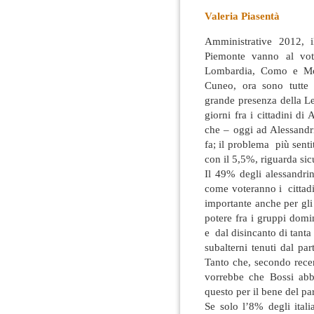
Valeria Piasentà
Amministrative 2012, 
Piemonte vanno al vot
Lombardia, Como e Mon
Cuneo, ora sono tutte r
grande presenza della L
giorni fra i cittadini di 
che – oggi ad Alessandr
fa; il problema più sentit
con il 5,5%, riguarda si
Il 49% degli alessandrin
come voteranno i cittadin
importante anche per gli e
potere fra i gruppi domi
e dal disincanto di tanta
subalterni tenuti dal pa
Tanto che, secondo recent
vorrebbe che Bossi abba
questo per il bene del par
Se solo l’8% degli italia