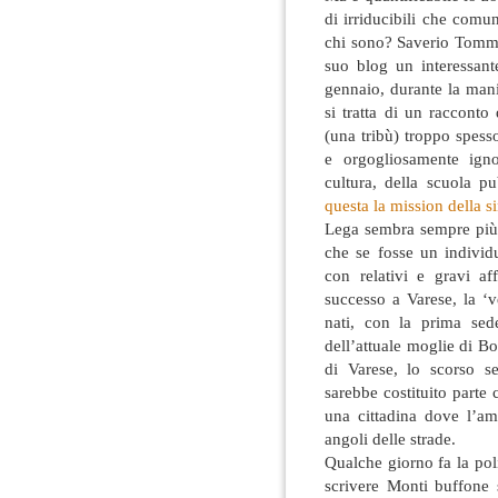
di irriducibili che com
chi sono? Saverio Tomma
suo blog un interessant
gennaio, durante la man
si tratta di un racconto
(una tribù) troppo spess
e orgogliosamente igno
cultura, della scuola p
questa la mission della si
Lega sembra sempre più a
che se fosse un indivi
con relativi e gravi af
successo a Varese, la ‘
nati, con la prima se
dell’attuale moglie di Bo
di Varese, lo scorso s
sarebbe costituito parte c
una cittadina dove l’am
angoli delle strade.
Qualche giorno fa la poliz
scrivere Monti buffone