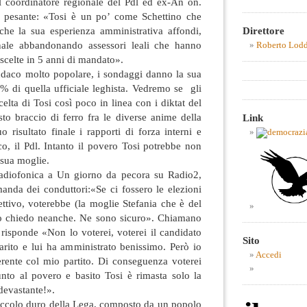
l coordinatore regionale del Pdl ed ex-An on.
ù pesante: «Tosi è un po’ come Schettino che
Direttore
che la sua esperienza amministrativa affondi,
onale abbandonando assessori leali che hanno
Roberto Lod
scelte in 5 anni di mandato».
ndaco molto popolare, i sondaggi danno la sua
0% di quella ufficiale leghista. Vedremo se gli
celta di Tosi così poco in linea con i diktat del
to braccio di ferro fra le diverse anime della
Link
 risultato finale i rapporti di forza interni e
ico, il Pdl. Intanto il povero Tosi potrebbe non
 sua moglie.
radiofonica a Un giorno da pecora su Radio2,
anda dei conduttori:«Se ci fossero le elezioni
ettivo, voterebbe (la moglie Stefania che è del
o chiedo neanche. Ne sono sicuro». Chiamano
a risponde «Non lo voterei, voterei il candidato
Sito
arito e lui ha amministrato benissimo. Però io
Accedi
rente col mio partito. Di conseguenza voterei
unto al povero e basito Tosi è rimasta solo la
 devastante!».
zoccolo duro della Lega, composto da un popolo