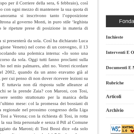
po per il Corriere della sera, 6 febbraio), così
do con ogni mezzo di mantenere la sua quota di
panorama si inscrivono tanto l’opposizione
Fondaz
altrona al governo Monti, in puro stile ‘leghista
o le ripetute prese di posizione in materia di
Inchieste
a si presenterà da sola. Così ha dichiarato Luca
egione Veneto) nel corso di un convegno, il 13
Interventi E O
focolando una polemica interna: «Io sono una
orso da sola. Oggi tutti fanno proclami sulla
l’ho nel mio palmares, altri no. Vorrei ricordare
Documenti E M
nel 2002, quando da un anno eravamo già al
per cui penso di non dover ricevere lezioni su
Rubriche
 E tuttavia non dà risposta sulle alleanze al
chi se la prende Zaia? con Maroni, con Tosi,
Articoli
ere sentito strattonato per la manica della
ll’ultimo mese: col la promessa dei bossiani di
ia regionale nel prossimo congresso della Liga
Archivio
osi a Verona; con la richiesta di Tosi, in rotta
 la sua lista personale e senza il Pdl al Comune
eggiato da Maroni; di Tosi Bossi dice «da solo