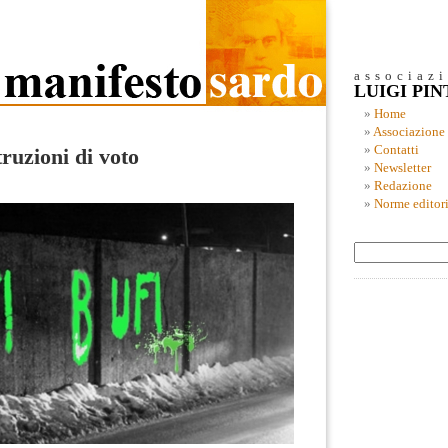
associaz
LUIGI PI
Home
Associazione
Contatti
truzioni di voto
Newsletter
Redazione
Norme editori