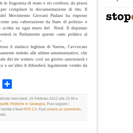
lti in fragranza di reato e rei confessi, da prassi
 per compilare la documentazione di rito. Il
 del Movimento Giovani Padani ha risposto
come una «aberrazione da Stato di polizia» e
a scritta su ogni muro del Nord. Il deputato
orterà in Parlamento questo «atto politico al
».
esso il sindaco leghista di Varese, l’avvocato
samente rieletto alle ultime amministrative, che
gale dei tre writers: così un giorno sanzionerà i
co e un’altro li difenderà legalmente vestito da
k
r
ail
WhatsApp
Condividi
bblicato mercoledì, 15 Febbraio 2012 alle 23:48 e
artiti
,
Politiche in Sardegna
. Puoi seguire i
tramite il feed
RSS 2.0
. Puoi
inviare un commento
,
sito.