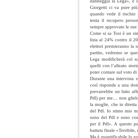
danneggia la Lega», e i
Giorgetti ci va pure pi
quando vede il rischio 
tenta il recupero pers
sempre approvato le sue 
Come si sa Tosi è un si
lista al 24% contro il 2
elettori premieranno la s
partito, vedremo se ques
Lega modificherà col suo
quelli con l’alleato stor
poter contare sul voto di
Durante una intervista 
così risponde a una dom
prevarrebbe un fatto aff
Pdl) per me… non gliel
la moglie, che in dirett
del Pdl. Io stimo mio m
sono del Pdl e sono coe
per il Pdl». A questo p
battuta finale «Terribile,
Ma è quantificabile lo 