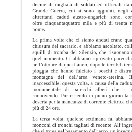
decine di migliaia di soldati ed ufficiali itali
Grande Guerra, cui si sono aggiunti, negli 
altrettanti caduti austro-ungarici; sono, co
oltre cinquantaquattro mila e più di trenta
nome.
La prima volta che ci siamo andati erano quas
chiusura del sacrario, e abbiamo ascoltato, coll’
squilli di tromba del Silenzio, che risuonano
quel momento. Ci abbiamo riprovato parecchi 
nell’ottobre di quest’anno, dopo le terribili te
pioggia che hanno falciato i boschi e distrut
montagna del dell’area veneto-atesina. I
inaccessibile, questa volta, a causa della cadut
monumentale di parecchi alberi che i mi
rimuovendo. Pur essendo in pieno giorno la c
deserta per la mancanza di corrente elettrica ch
più di 24 ore.
La terza volta, qualche settimana fa, abbiam
monconi di tronchi tagliati di recente. All’ingr
che si trova nel basamento dell’arco, un insegn