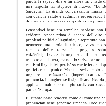
parola la sapevo dire e lui allora mi chiede 
mia risposta mi stupisce di nuovo: “Di Bu
Sardegna.” La grande conversazione finisce 
con qualche saluto e augurio, e proseguendo l
domandata perché avevo risposto come prima c
Pensandoci bene era semplice, sebbene non 
evidente. Ancor prima di sapere dell’Alto 
problemi politici e linguistici, e sopratutto no
nemmeno una parola di tedesco, avevo imparat
romeno dell’esistenza del pregiato salu
caizărflaiş. Invece in ungherese il nome te
tradotto alla lettera, ma non lo scrivo per non 
esotismi linguistici, perché so che le lettere dop
grafici creano panico. Ma sì … scriviamolo lo 
ungherese: császárhús (imperial-carne).
pronuncia, in ungherese il significato. Piccolo
applicato molti decenni più tardi, con succes
parte d’Europa.
E’ straordinario rendersi conto di come una p
pronunciati bene generino simpatia. Dico suo