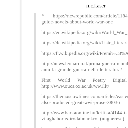
n.c.kaser
* https://newrepublic.com/article/1184
guide-novels-about-world-war-one
https://en.wikipedia.org/wiki/World_War_I
https://de.wikipedia.org/wiki/Liste_lite
https://fr.wikipedia.org/wiki/Premi%C3
http://news.leonardo.it/prima-guerra-mond
anni-la-grande-guerra-nella-letteratura/
First World War Poetry Digital
http://www.oucs.ox.ac.uk/ww1lit/
https://themoscowtimes.com/articles/easte
also-produced-great-wwi-prose-38036
http://www.barkaonline.hu/kritika/4144-i-
vilaghaborus-irodalmunkrol (ungherese)