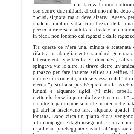
che faceva la ronda intorn
con dentro due militari, di cui uno mi ha detto 
“Scusi, signora, ma si deve alzare.” Avevo, pe
qualche dubbio sulla correttezza della mia
perciò attraversato subito la strada e ho contin
in piedi, non lontano dai ragazzi e dalle ragazze
Tra queste ce n’era una, minuta e scatenata 
rifatte, in abbigliamento standard generazi
letteralmente spettacolo. Si dimenava, saliva
spingeva via le altre, si tirava dietro un’ami
pupazzo per fare insieme selfies su selfies, il
non ne era contenta, o di se stessa o dell’altra
merda!”), strillava perché qualcuna le avrebbe 
lunghi e alquanto rigidi (“I miei capelli,
mettendo forse in pericolo le extensions. I “..
da tutte le parti come scintille pirotecniche nata
gli altri la lasciavano fare, alquanto apatici. 
lontana. Dopo circa un quarto d’ora vengono 
altri compagni e dagli insegnanti, si incammin
il pullman parcheggiato davanti all’ingresso al