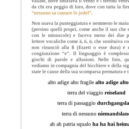
vallate, dove sbuffava il vento e i terroni veni
da chi era peggio di loro, dove con tutta la fie
“nessuno sa cantare lo jodel”
.
Non usava la punteggiatura e nemmeno le maius
(persino quelli propri, come anche il suo che
con le minuscole) e faceva meno dei due pu
lettere vocaliche come ä, ö, ü, che sostituiva c
non rinunciò alla ß (Eszett o esse dura) e
congiunzione “e”. Il linguaggio è compless
giochi di parole e allusioni. Nelle foto, q
vediamo in compagnia del bicchiere e della sig
state le cause della sua scomparsa prematura e t
alto adige alto fragile
alto adige alto
terra del viaggio
reiseland
terra di passaggio
durchgangsl
terra di nessuno
niemandslan
ah ah patria squalo
ha ha hai heim