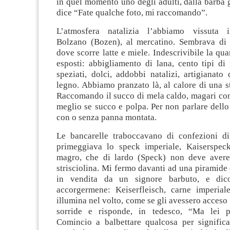
in quel momento uno degli adulti, dalla barba gr
dice “Fate qualche foto, mi raccomando”.
L’atmosfera natalizia l’abbiamo vissuta 
Bolzano (Bozen), al mercatino. Sembrava di 
dove scorre latte e miele. Indescrivibile la qua
esposti: abbigliamento di lana, cento tipi di
speziati, dolci, addobbi natalizi, artigianato 
legno. Abbiamo pranzato là, al calore di una st
Raccomando il succo di mela caldo, magari con
meglio se succo e polpa. Per non parlare dello 
con o senza panna montata.
Le bancarelle traboccavano di confezioni di
primeggiava lo speck imperiale, Kaiserspec
magro, che di lardo (Speck) non deve ave
strisciolina. Mi fermo davanti ad una piramide
in vendita da un signore barbuto, e dic
accorgermene: Keiserfleisch, carne imperiale
illumina nel volto, come se gli avessero acceso 
sorride e risponde, in tedesco, “Ma lei pa
Comincio a balbettare qualcosa per signific