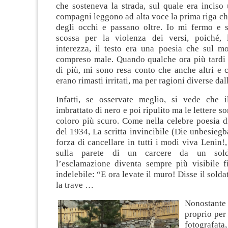
che sosteneva la strada, sul quale era inciso 
compagni leggono ad alta voce la prima riga che
degli occhi e passano oltre. Io mi fermo e 
scossa per la violenza dei versi, poiché, 
interezza, il testo era una poesia che sul 
compreso male. Quando qualche ora più tardi 
di più, mi sono resa conto che anche altri e 
erano rimasti irritati, ma per ragioni diverse dal
Infatti, se osservate meglio, si vede che i
imbrattato di nero e poi ripulito ma le lettere s
coloro più scuro. Come nella celebre poesia d
del 1934, La scritta invincibile (Die unbesiegba
forza di cancellare in tutti i modi viva Lenin!,
sulla parete di un carcere da un soldat
l’esclamazione diventa sempre più visibile f
indelebile: “E ora levate il muro! Disse il solda
la trave …
Nonostant
proprio per
fotografa