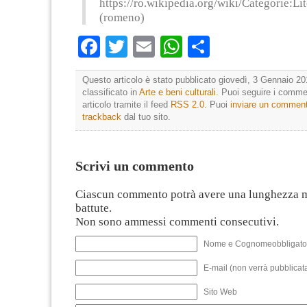
https://ro.wikipedia.org/wiki/Categorie
(romeno)
Facebook
Twitter
Email
WhatsApp
Condividi
Questo articolo è stato pubblicato giovedì, 3 Gennaio 20
classificato in
Arte e beni culturali
. Puoi seguire i comme
articolo tramite il feed
RSS 2.0
. Puoi
inviare un commen
trackback
dal tuo sito.
Scrivi un commento
Ciascun commento potrà avere una lunghezza 
battute.
Non sono ammessi commenti consecutivi.
Nome e Cognomeobbligato
E-mail (non verrà pubblicata
Sito Web