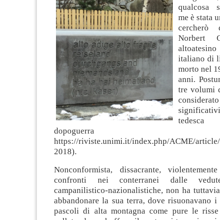
qualcosa s
me è stata u
cercherò 
Norbert C
altoatesino
italiano di 
morto nel 19
anni. Postu
tre volumi d
considera
significativ
tedesca 
dopoguerra
https://riviste.unimi.it/index.php/ACME/articl
2018).
Nonconformista, dissacrante, violentement
confronti nei conterranei dalle vedut
campanilistico-nazionalistiche, non ha tuttavi
abbandonare la sua terra, dove risuonavano i
pascoli di alta montagna come pure le risse 