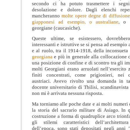
secondo ci ha potuto trasmettere i segni
desolazione e dolore. Dagli elenchi reper
mancheranno
molte opere degne di diffusione
giapponesi ad esempio, o australiane
, o 
georgiane (caucasiche).
Queste ultime, se esistessero, dovrebber
interessanti e istruttive se si pensa ad esempio 
e al ruolo, tra il 1914-1918, della inconsueta
georgiana
e più in generale alla collocazione 
una posizione di confine e di scontro tra gli im
molti Georgiani erano arruolati nell’esercito 
finiti concentrati, come prigionieri, nei 
austriaci. Avevo rivolto una domanda in t
docente universitario di Tbilisi, scandinavista
non mi è arrivata nessuna risposta.
Ma torniamo alle poche date e ai molti numeri
la storia del sacrario militare di Asiago. In
costruzione a forma di quadruplice arco trionfa
gli stilemi caratteristici dell’architettu
dell’epoca, sono stati depositati negli anni 