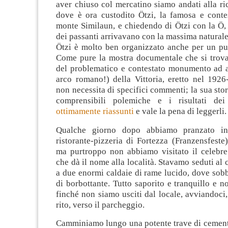
aver chiuso col mercatino siamo andati alla r
dove è ora custodito Ötzi, la famosa e con
monte Similaun, e chiedendo di Ötzi con la Ö,
dei passanti arrivavano con la massima naturale
Ötzi è molto ben organizzato anche per un pu
Come pure la mostra documentale che si trov
del problematico e contestato monumento ad 
arco romano!) della Vittoria, eretto nel 1926
non necessita di specifici commenti; la sua stor
comprensibili polemiche e i risultati dei
ottimamente riassunti
e vale la pena di leggerli.
Qualche giorno dopo abbiamo pranzato in 
ristorante-pizzeria di Fortezza (Franzensfeste
ma purtroppo non abbiamo visitato il celebre 
che dà il nome alla località. Stavamo seduti al 
a due enormi caldaie di rame lucido, dove sob
di borbottante. Tutto saporito e tranquillo e n
finché non siamo usciti dal locale, avviandoci,
rito, verso il parcheggio.
Camminiamo lungo una potente trave di cement