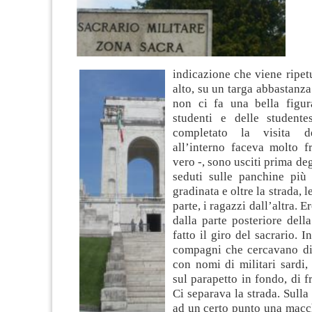
indicazione che viene ripet
alto, su un targa abbastanza
non ci fa una bella figur
studenti e delle student
completato la visita d
all’interno faceva molto f
vero -, sono usciti prima degl
seduti sulle panchine più 
gradinata e oltre la strada, 
parte, i ragazzi dall’altra. E
dalla parte posteriore dell
fatto il giro del sacrario. I
compagni che cercavano di 
con nomi di militari sardi
sul parapetto in fondo, di f
Ci separava la strada. Sulla
ad un certo punto una macch