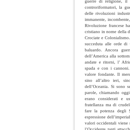
guerre di religione, il
controriformatori, la gu
delle rivoluzioni indust
immanente, incombente, 
Rivoluzione francese ha 
cristiano in nome della 
Crociate e Colonialismo
succeduta alle orde di
baluardo. Ancora guerr
dell’America alla sottom
andate e ritorni, l’ Afr
spada e con i cannoni
valore fondante. Il mer
sino all’altro ieri, s
dell’Oceania. Si sono s
parole, chiamando oggi i
erano considerati e u
fratellanza ma di crude
fare la potenza degli 
espressione dell’imperia
valori occidentali viene
l’Occidente tanti attacch