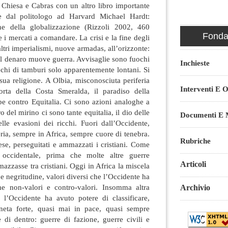
di Chiesa e Cabras con un altro libro importante
e dal politologo ad Harvard Michael Hardt:
e della globalizzazione (Rizzoli 2002, 460
Fondaz
 i mercati a comandare. La crisi e la fine degli
altri imperialismi, nuove armadas, all’orizzonte:
Il denaro muove guerra. Avvisaglie sono fuochi
Inchieste
 echi di tamburi solo apparentemente lontani. Si
 sua religione. A Olbia, misconosciuta periferia
Interventi E O
rta della Costa Smeralda, il paradiso della
e contro Equitalia. Ci sono azioni analoghe a
 del mirino ci sono tante equitalia, il dio delle
Documenti E M
lle evasioni dei ricchi. Fuori dall’Occidente,
eria, sempre in Africa, sempre cuore di tenebra.
Rubriche
se, perseguitati e ammazzati i cristiani. Come
tà occidentale, prima che molte altre guerre
Articoli
mazzasse tra cristiani. Oggi in Africa la miscela
 e negritudine, valori diversi che l’Occidente ha
me non-valori e contro-valori. Insomma altra
Archivio
l’Occidente ha avuto potere di classificare,
eta forte, quasi mai in pace, quasi sempre
 di dentro: guerre di fazione, guerre civili e