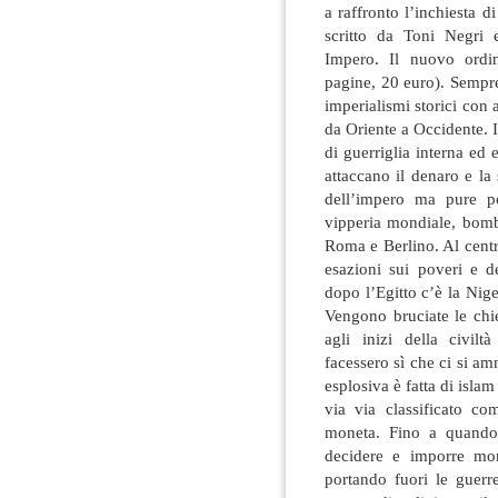
a raffronto l’inchiesta 
scritto da Toni Negri 
Impero. Il nuovo ordin
pagine, 20 euro). Sempre
imperialismi storici con 
da Oriente a Occidente. 
di guerriglia interna ed
attaccano il denaro e la
dell’impero ma pure po
vipperia mondiale, bomb
Roma e Berlino. Al centro
esazioni sui poveri e de
dopo l’Egitto c’è la Nig
Vengono bruciate le chie
agli inizi della civil
facessero sì che ci si am
esplosiva è fatta di islam
via via classificato co
moneta. Fino a quando 
decidere e imporre mon
portando fuori le guerre