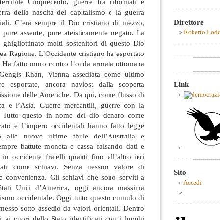
 terribile Cinquecento, guerre tra riformati e
erra della nascita del capitalismo e la guerra
Direttore
riali. C’era sempre il Dio cristiano di mezzo,
pure assente, pure ateisticamente negato. La
Roberto Lod
ghigliottinato molti sostenitori di questo Dio
dea Ragione. L’Occidente cristiano ha esportato
. Ha fatto muro contro l’onda armata ottomana
 Gengis Khan, Vienna assediata come ultimo
Link
e esportate, ancora navìos: dalla scoperta
issione delle Americhe. Da qui, come flusso di
ica e l’Asia. Guerre mercantili, guerre con la
. Tutto questo in nome del dio denaro come
cato e l’impero occidentali hanno fatto legge
ino alle nuove ultime thule dell’Australia e
empre battute moneta e cassa falsando dati e
n occidente fratelli quanti fino all’altro ieri
sati come schiavi. Senza nessun valore di
Sito
le convenienza. Gli schiavi che sono serviti a
Accedi
Stati Uniti d’America, oggi ancora massima
lismo occidentale. Oggi tutto questo cumulo di
 messo sotto assedio da valori orientali. Dentro
i ai cuori dello Stato identificati con i luoghi