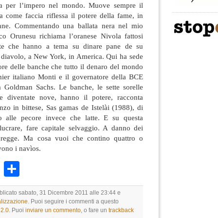
rra per l’impero nel mondo. Muove sempre il
 come faccia riflessa il potere della fame, in
anne. Commentando una ballata nera nel mio
co Orunesu richiama l’oranese Nivola fattosi
otte che hanno a tema su dinare pane de su
l diavolo, a New York, in America. Qui ha sede
ore delle banche che tutto il denaro del mondo
ier italiano Monti e il governatore della BCE
a Goldman Sachs. Le banche, le sette sorelle
ne diventate nove, hanno il potere, racconta
zo in bittese, Sas gamas de Istelài (1988), di
to alle pecore invece che latte. E su questa
lucrare, fare capitale selvaggio. A danno dei
 gregge. Ma cosa vuoi che contino quattro o
vono i navìos.
k
r
ail
WhatsApp
Condividi
bblicato sabato, 31 Dicembre 2011 alle 23:44 e
lizzazione
. Puoi seguire i commenti a questo
2.0
. Puoi
inviare un commento
, o fare un
trackback