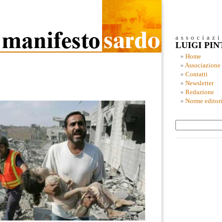
associaz
LUIGI PI
Home
Associazione
Contatti
Newsletter
Redazione
Norme editori