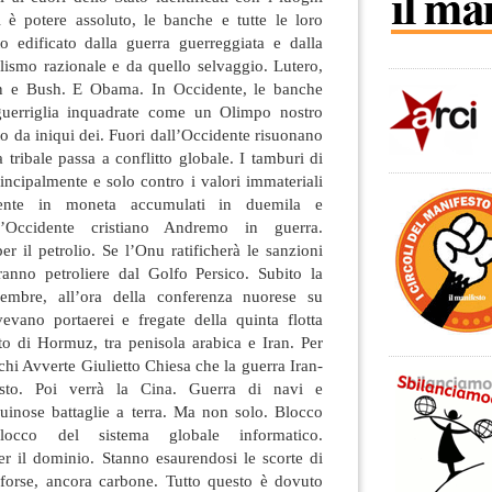
i è potere assoluto, le banche e tutte le loro
to edificato dalla guerra guerreggiata e dalla
alismo razionale e da quello selvaggio. Lutero,
n e Bush. E Obama. In Occidente, le banche
guerriglia inquadrate come un Olimpo nostro
 da iniqui dei. Fuori dall’Occidente risuonano
 tribale passa a conflitto globale. I tamburi di
incipalmente e solo contro i valori immateriali
ente in moneta accumulati in duemila e
l’Occidente cristiano Andremo in guerra.
er il petrolio. Se l’Onu ratificherà le sanzioni
ranno petroliere dal Golfo Persico. Subito la
embre, all’ora della conferenza nuorese su
vano portaerei e fregate della quinta flotta
to di Hormuz, tra penisola arabica e Iran. Per
rchi Avverte Giulietto Chiesa che la guerra Iran-
sto. Poi verrà la Cina. Guerra di navi e
uinose battaglie a terra. Ma non solo. Blocco
Blocco del sistema globale informatico.
er il dominio. Stanno esaurendosi le scorte di
, forse, ancora carbone. Tutto questo è dovuto