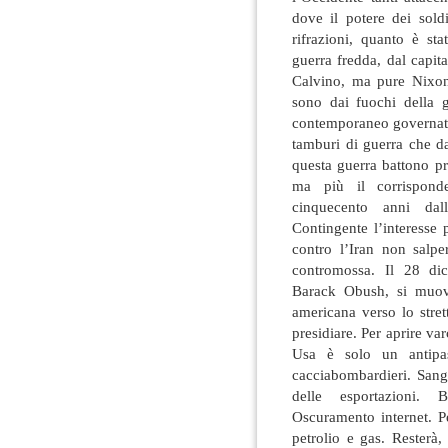
dove il potere dei sold
rifrazioni, quanto è sta
guerra fredda, dal capit
Calvino, ma pure Nixo
sono dai fuochi della 
contemporaneo governato
tamburi di guerra che da
questa guerra battono pr
ma più il corrispond
cinquecento anni dal
Contingente l’interesse p
contro l’Iran non salpe
contromossa. Il 28 dic
Barack Obush, si muove
americana verso lo stret
presidiare. Per aprire va
Usa è solo un antipa
cacciabombardieri. Sang
delle esportazioni. 
Oscuramento internet. P
petrolio e gas. Resterà