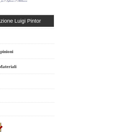
ione Luigi Pintor
pinioni
ateriali