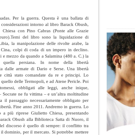
rmadas. Per la guerra. Questa è una ballata di
 considerazioni intorno al libro Barack Obush,
to Chiesa con Pino Cabras (Ponte alle Grazie
uro).Temi del libro sono
la liquidazione di
ibia, la manipolazione delle rivolte arabe, la
a Cina, colpi di coda di un impero in declino.
ni e mezzo da quando a Salamina (480 a. C.) la
e quella persiana. In nome della libertà
ta dalle armate di Dario e Serse. Una libertà
e città stato comandate da re e principi. Lo
 quello delle Termopoli, e ad Atene Pericle. Poi
tomessi, obbligati alle leggi, anche inique,
– Socrate ne fu vittima – e un’altra moltitudine
ra il passaggio necessariamente obbligato per
 libertà. Fine anno 2011. Andremo in guerra. Lo
 a più riprese Giulietto Chiesa, presentando
arack Obush alla Biblioteca Satta di Nuoro, il
el discorso è quello di sempre: il conflitto tra
 il dominio, per il mercato. Si potrebbe mettere