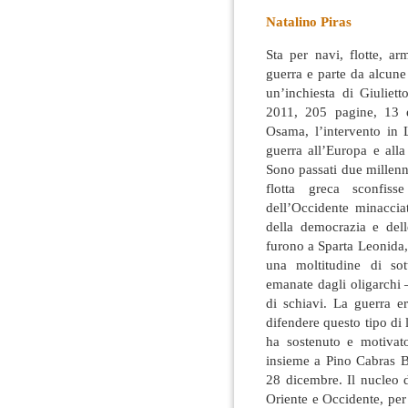
Natalino Piras
Sta per navi, flotte, a
guerra e parte da alcune
un’inchiesta di Giuliet
2011, 205 pagine, 13 e
Osama, l’intervento in L
guerra all’Europa e all
Sono passati due millen
flotta greca sconfiss
dell’Occidente minaccia
della democrazia e dell
furono a Sparta Leonida,
una moltitudine di sot
emanate dagli oligarchi 
di schiavi. La guerra e
difendere questo tipo di
ha sostenuto e motivato
insieme a Pino Cabras B
28 dicembre. Il nucleo d
Oriente e Occidente, per