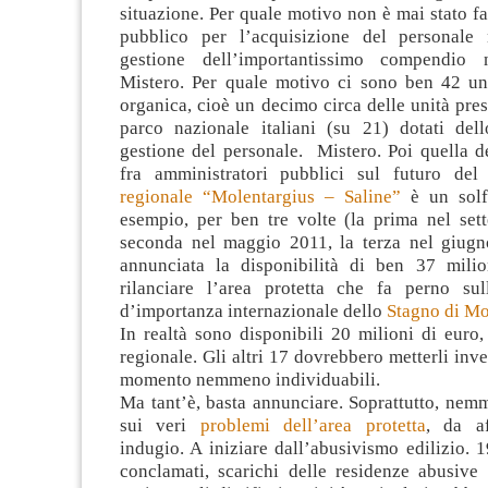
situazione. Per quale motivo non è mai stato f
pubblico per l’acquisizione del personale 
gestione dell’importantissimo compendio 
Mistero. Per quale motivo ci sono ben 42 uni
organica, cioè un decimo circa delle unità pres
parco nazionale italiani (su 21) dotati del
gestione del personale. Mistero. Poi quella de
fra amministratori pubblici sul futuro de
regionale “Molentargius – Saline”
è un solf
esempio, per ben tre volte (la prima nel set
seconda nel maggio 2011, la terza nel giugn
annunciata la disponibilità di ben 37 mili
rilanciare l’area protetta che fa perno su
d’importanza internazionale dello
Stagno di Mo
In realtà sono disponibili 20 milioni di euro
regionale. Gli altri 17 dovrebbero metterli inves
momento nemmeno individuabili.
Ma tant’è, basta annunciare. Soprattutto, nem
sui veri
problemi dell’area protetta
, da af
indugio. A iniziare dall’abusivismo edilizio. 1
conclamati, scarichi delle residenze abusive 