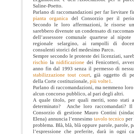
Saline-Poetto.
Parlano di raccomandazioni per far lievitare fi
pianta organica
del Consorzio per il peri
Secondo le loro affermazioni, le risorse u
sarebbero divenute un condensato di raccomanda
dell’assessore comunale quartese al nipote 
regionale selargino, ai rampolli di docent
consulenti storici del medesimo Parco.
Sempre secondo le proteste dei licenziati, sare
rischio
la
nidificazione
dei Fenicotteri, avve
anno fin dal 1993 senza il permesso di nessu
stabilizzazione tout court
, già oggetto di p
della Corte costituzionale,
più volte1
.
Parlano di raccomandazioni, ma nemmeno loro
alcun concorso pubblico, al pari degli altri.
A quale titolo, per quali meriti, sono stati 
determinato? Anche loro raccomandati? Il 
Consorzio di gestione Mauro Contini (sinda
Elena) annuncia l’ennesimo
tavolo tecnico
per 
problema. Blà, blà, blà oppure parole, parole, p
l’espressione che preferite, darà in ogni ca