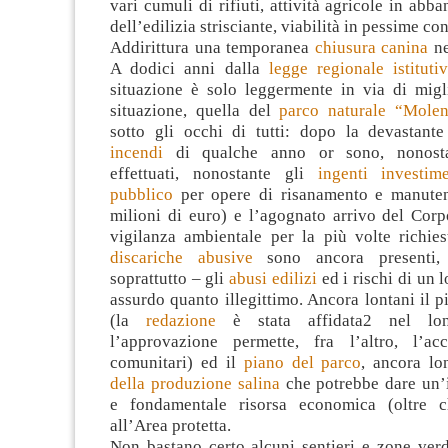
vari cumuli di rifiuti, attività agricole in abb
dell’edilizia strisciante, viabilità in pessime co
Addirittura una temporanea
chiusura canina
ne
A dodici anni dalla
legge regionale istitut
situazione è solo leggermente in via di mig
situazione, quella del
parco naturale “Molen
sotto gli occhi di tutti: dopo la devastante
incendi
di qualche anno or sono, nonostan
effettuati, nonostante gli
ingenti investim
pubblico
per opere di risanamento e manuten
milioni di euro) e l’agognato arrivo del Corp
vigilanza ambientale per la più volte richie
discariche abusive
sono ancora presenti
soprattutto – gli
abusi edilizi
ed i rischi di un 
assurdo quanto illegittimo. Ancora lontani il p
(la
redazione
è stata affidata2 nel lo
l’approvazione permette, fra l’altro, l’ac
comunitari) ed il
piano del parco
, ancora l
della produzione salina
che potrebbe dare un’
e fondamentale risorsa economica (oltre c
all’Area protetta.
Non bastano certo alcuni sentieri e zone verd