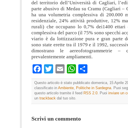
del territorio dell’Università di Cagliari, l’ed
parte abusivo di Medau su Cramu (Cagliari – Q
ha una volumetria complessiva di 200.000 m
residenziale, 24% attività produttive, 12% ma
rurali) che occupano lo 0,7% dei1400 ettari d
complessiva del parco (il 75% sono specchi acq
viario è da lottizzazione pura e gran parte d
sono state erette tra il 1979 e il 1992, succes
dimostrano le aereofotogrammetrie – 
prevalentemente ampliamenti.
Facebook
Twitter
Email
WhatsApp
Condividi
Questo articolo è stato pubblicato domenica, 15 Aprile 2
classificato in
Ambiente
,
Politiche in Sardegna
. Puoi seg
questo articolo tramite il feed
RSS 2.0
. Puoi
inviare un
un
trackback
dal tuo sito.
Scrivi un commento