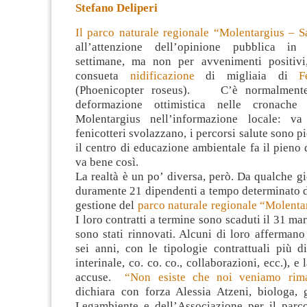
Stefano Deliperi
Il parco naturale regionale “Molentargius – S
all’attenzione dell’opinione pubblica in
settimane, ma non per avvenimenti positivi
consueta
nidificazione
di migliaia di
F
(Phoenicopter roseus). C’è normalment
deformazione ottimistica nelle cronache
Molentargius nell’informazione locale: va
fenicotteri svolazzano, i percorsi salute sono pie
il centro di educazione ambientale fa il pieno 
va bene così.
La realtà è un po’ diversa, però. Da qualche g
duramente 21 dipendenti a tempo determinato d
gestione del
parco naturale regionale “Molenta
I loro contratti a termine sono scaduti il 31 ma
sono stati rinnovati. Alcuni di loro affermano
sei anni, con le tipologie contrattuali più d
interinale, co. co. co., collaborazioni, ecc.), e
accuse.
“Non esiste che noi veniamo rim
dichiara con forza Alessia Atzeni, biologa,
Legambiente e dell’Associazione per il parc