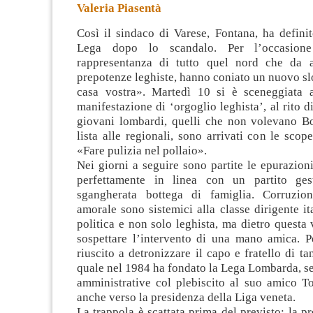
Valeria Piasentà
Così il sindaco di Varese, Fontana, ha definit
Lega dopo lo scandalo. Per l’occasio
rappresentanza di tutto quel nord che da a
prepotenze leghiste, hanno coniato un nuovo s
casa vostra». Martedì 10 si è sceneggiata
a
manifestazione di ‘orgoglio leghista’, al rito d
giovani lombardi, quelli che non volevano Bos
lista alle regionali, sono arrivati con le scope
«Fare pulizia nel pollaio».
Nei giorni a seguire sono partite le epurazioni,
perfettamente in linea con un partito ge
sgangherata bottega di famiglia. Corruzio
amorale sono sistemici alla classe dirigente it
politica e non solo leghista, ma dietro questa 
sospettare l’intervento di una mano amica. 
riuscito a detronizzare il capo e fratello di ta
quale nel 1984 ha fondato la Lega Lombarda, se
amministrative col plebiscito al suo amico To
anche verso la presidenza della Liga veneta.
La trappola è scattata prima del previsto: la p