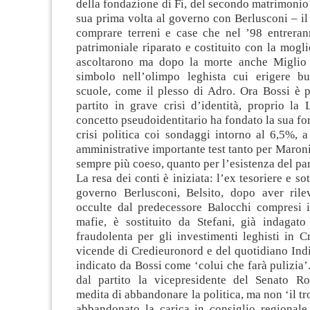
della fondazione di Fi, del secondo matrimonio 
sua prima volta al governo con Berlusconi – il 
comprare terreni e case che nel ’98 entrera
patrimoniale riparato e costituito con la mogli
ascoltarono ma dopo la morte anche Miglio 
simbolo nell’olimpo leghista cui erigere bus
scuole, come il plesso di Adro. Ora Bossi è p
partito in grave crisi d’identità, proprio la
concetto pseudoidentitario ha fondato la sua for
crisi politica coi sondaggi intorno al 6,5%, 
amministrative importante test tanto per Maroni
sempre più coeso, quanto per l’esistenza del par
La resa dei conti è iniziata: l’ex tesoriere e so
governo Berlusconi, Belsito, dopo aver rile
occulte dal predecessore Balocchi compresi i 
mafie, è sostituito da Stefani, già indagato
fraudolenta per gli investimenti leghisti in C
vicende di Credieuronord e del quotidiano Ind
indicato da Bossi come ‘colui che farà pulizia
dal partito la vicepresidente del Senato R
medita di abbandonare la politica, ma non ‘il tr
abbandonato la carica in consiglio regionale