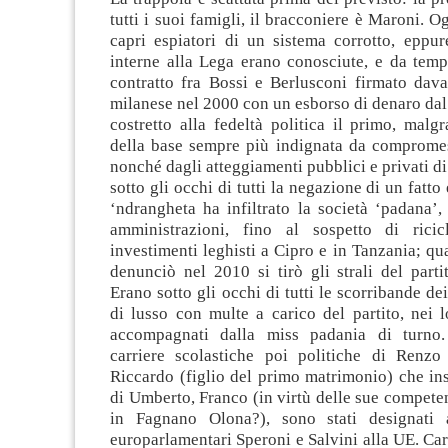
tutti i suoi famigli, il bracconiere è Maroni. O
capri espiatori di un sistema corrotto, eppur
interne alla Lega erano conosciute, e da temp
contratto fra Bossi e Berlusconi firmato dava
milanese nel 2000 con un esborso di denaro da
costretto alla fedeltà politica il primo, mal
della base sempre più indignata da compromess
nonché dagli atteggiamenti pubblici e privati di
sotto gli occhi di tutti la negazione di un fatto
‘ndrangheta ha infiltrato la società ‘padana’,
amministrazioni, fino al sospetto di ricic
investimenti leghisti a Cipro e in Tanzania; q
denunciò nel 2010 si tirò gli strali del part
Erano sotto gli occhi di tutti le scorribande dei
di lusso con multe a carico del partito, nei 
accompagnati dalla miss padania di turno.
carriere scolastiche poi politiche di Renzo 
Riccardo (figlio del primo matrimonio) che ins
di Umberto, Franco (in virtù delle sue competen
in Fagnano Olona?), sono stati designati a
europarlamentari Speroni e Salvini alla UE. Carr