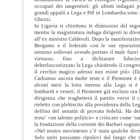
occupati dei tangentisti: gli ultimi indagati 
grandi appalti a Lega e Pdl in Lombardia sono i
Ghezzi.
In Liguria si chiedono le dimissioni del segr
mentre la magistratura indaga dirigenti in diver
all’ex ministro Calderoli. Dopo la manifestazion
Bergamo e il federale con le sue epurazioni
sentono sollevati avendo portato il male fuori
virtuoso, fino a dichiarare fiduci
deberlusconizzato la Lega chiedendo il congres
il cerchio magico adesso non esiste più» (Da
Cadranno ancora molte teste e il Piemonte è i
alcuni mesi la lotta interna alla Lega si è 
lombardi e veneti, il Piemonte già escluso ora 
dirigenza che traghetterà il partito verso il 
rieletto con plebiscito alla presidenza della Le
delfino del senatùr di provata fedeltà. Ha de
trota’ «un talento politico» e criticato come ‘u
la fondazione della corrente dei Barbari sognant
«Nel nostro movimento c’è stata qualche divis
Solo uniti possiamo ripulirci dal fango che c