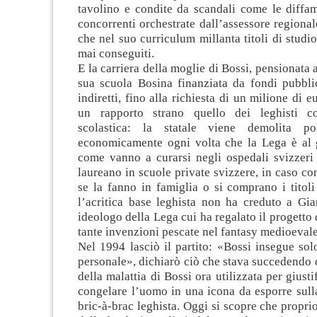
tavolino e condite da scandali come le diffam
concorrenti orchestrate dall’assessore regiona
che nel suo curriculum millanta titoli di studio
mai conseguiti.
E la carriera della moglie di Bossi, pensionata 
sua scuola Bosina finanziata da fondi pubblici
indiretti, fino alla richiesta di un milione di e
un rapporto strano quello dei leghisti con
scolastica: la statale viene demolita po
economicamente ogni volta che la Lega è al 
come vanno a curarsi negli ospedali svizzeri
laureano in scuole private svizzere, in caso con
se la fanno in famiglia o si comprano i titoli
l’acritica base leghista non ha creduto a Gia
ideologo della Lega cui ha regalato il progetto 
tante invenzioni pescate nel fantasy medioevale
Nel 1994 lasciò il partito: «Bossi insegue sol
personale», dichiarò ciò che stava succedendo 
della malattia di Bossi ora utilizzata per giustif
congelare l’uomo in una icona da esporre sull
bric-à-brac leghista. Oggi si scopre che propri