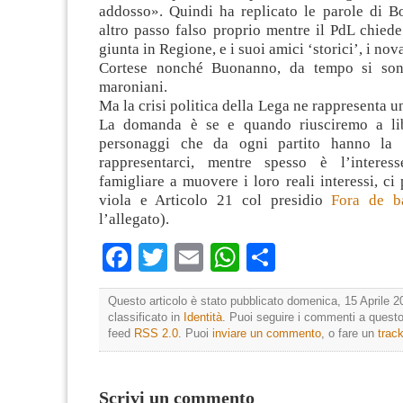
addosso». Quindi ha replicato le parole di B
altro passo falso proprio mentre il PdL chied
giunta in Regione, e i suoi amici ‘storici’, i no
Cortese nonché Buonanno, da tempo si sono
maroniani.
Ma la crisi politica della Lega ne rappresenta u
La domanda è se e quando riusciremo a libe
personaggi che da ogni partito hanno la 
rappresentarci, mentre spesso è l’interes
famigliare a muovere i loro reali interessi, c
viola e Articolo 21 col presidio
Fora de ba
l’allegato).
Facebook
Twitter
Email
WhatsApp
Condividi
Questo articolo è stato pubblicato domenica, 15 Aprile 2
classificato in
Identità
. Puoi seguire i commenti a questo 
feed
RSS 2.0
. Puoi
inviare un commento
, o fare un
trac
Scrivi un commento