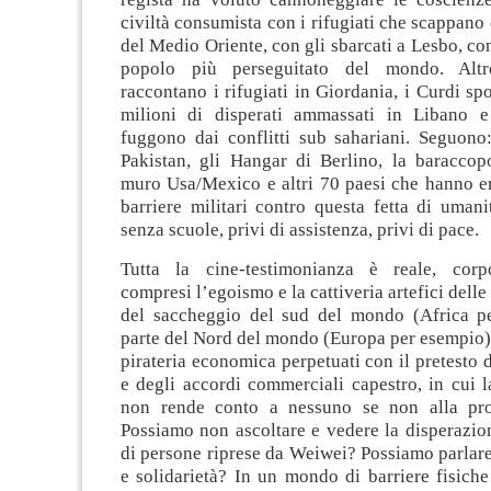
civiltà consumista con i rifugiati che scappano 
del Medio Oriente, con gli sbarcati a Lesbo, co
popolo più perseguitato del mondo. Altr
raccontano i rifugiati in Giordania, i Curdi spog
milioni di disperati ammassati in Libano e
fuggono dai conflitti sub sahariani. Seguono
Pakistan, gli Hangar di Berlino, la baraccopo
muro Usa/Mexico e altri 70 paesi che hanno er
barriere militari contro questa fetta di uman
senza scuole, privi di assistenza, privi di pace.
Tutta la cine-testimonianza è reale, corpo
compresi l’egoismo e la cattiveria artefici delle
del saccheggio del sud del mondo (Africa p
parte del Nord del mondo (Europa per esempio). 
pirateria economica perpetuati con il pretesto d
e degli accordi commerciali capestro, in cui l
non rende conto a nessuno se non alla prop
Possiamo non ascoltare e vedere la disperazio
di persone riprese da Weiwei? Possiamo parlar
e solidarietà? In un mondo di barriere fisiche