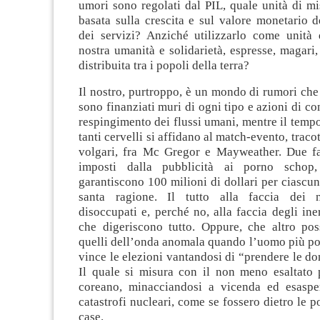
umori sono regolati dal PIL, quale unità di m
basata sulla crescita e sul valore monetario 
dei servizi? Anziché utilizzarlo come unità 
nostra umanità e solidarietà, espresse, magari,
distribuita tra i popoli della terra?
Il nostro, purtroppo, è un mondo di rumori che 
sono finanziati muri di ogni tipo e azioni di co
respingimento dei flussi umani, mentre il tempo 
tanti cervelli si affidano al match-evento, trac
volgari, fra Mc Gregor e Mayweather. Due fa
imposti dalla pubblicità ai porno schop
garantiscono 100 milioni di dollari per ciascun
santa ragione. Il tutto alla faccia dei no
disoccupati e, perché no, alla faccia degli iner
che digeriscono tutto. Oppure, che altro pos
quelli dell’onda anomala quando l’uomo più pot
vince le elezioni vantandosi di “prendere le d
Il quale si misura con il non meno esaltato 
coreano, minacciandosi a vicenda ed esaspe
catastrofi nucleari, come se fossero dietro le p
case.