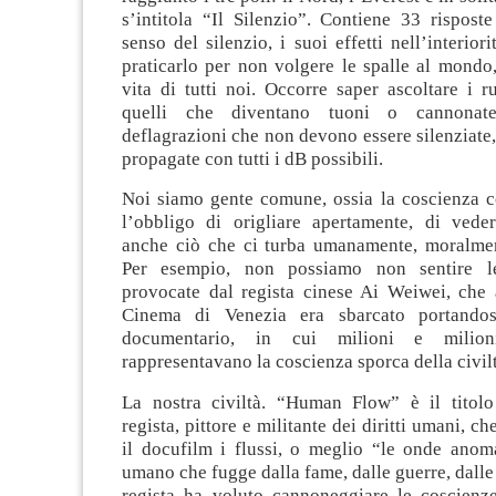
s’intitola “Il Silenzio”.
Contiene 33 risposte 
senso del silenzio, i suoi effetti nell’interio
praticarlo per non volgere le spalle al mondo
vita di tutti noi. Occorre saper ascoltare i 
quelli che diventano tuoni o cannonate
deflagrazioni che non devono essere silenziate,
propagate con tutti i dB possibili.
Noi siamo gente comune, ossia la coscienza co
l’obbligo di origliare apertamente, di vede
anche ciò che ci turba umanamente, moralmen
Per esempio, non possiamo non sentire le
provocate dal regista cinese Ai Weiwei, che 
Cinema di Venezia era sbarcato portando
documentario, in cui milioni e milio
rappresentavano la coscienza sporca della civilt
La nostra civiltà. “Human Flow” è il titolo
regista, pittore e militante dei diritti umani, c
il docufilm i flussi, o meglio “le onde anom
umano che fugge dalla fame, dalle guerre, dalle 
regista ha voluto cannoneggiare le coscienze