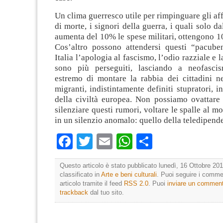
Un clima guerresco utile per rimpinguare gli aff
di morte, i signori della guerra, i quali solo d
aumenta del 10% le spese militari, ottengono 10
Cos’altro possono attendersi questi “pacub
Italia l’apologia al fascismo, l’odio razziale e
sono più perseguiti, lasciando a neofasci
estremo di montare la rabbia dei cittadini ne
migranti, indistintamente definiti stupratori, i
della civiltà europea. Non possiamo ovattare 
silenziare questi rumori, voltare le spalle al m
in un silenzio anomalo: quello della teledipend
Facebook
Twitter
Email
WhatsApp
Condividi
Questo articolo è stato pubblicato lunedì, 16 Ottobre 201
classificato in
Arte e beni culturali
. Puoi seguire i comme
articolo tramite il feed
RSS 2.0
. Puoi
inviare un commen
trackback
dal tuo sito.