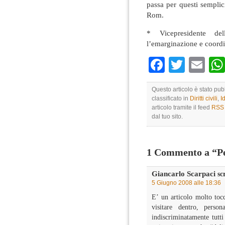
passa per questi semplic
Rom.
* Vicepresidente de
l’emarginazione e coord
Faceboo
Twitte
Em
Questo articolo è stato pu
classificato in
Diritti civili
,
I
articolo tramite il feed
RSS 
dal tuo sito.
1 Commento a “Pen
Giancarlo Scarpaci
scr
5 Giugno 2008 alle 18:36
E’ un articolo molto tocc
visitare dentro, perso
indiscriminatamente tutti