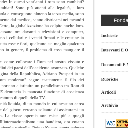
de: In questi vent’anni i rom sono cambiati?
biati! Sono più attenti alla legalità, i loro
cuola e conseguono almeno la terza media, sono
mente dal medico, sanno districarsi nei meandri
Fondaz
Certo, la globalizzazione ha colpito anche loro.
assano ore davanti a televisioni e computer,
Inchieste
 i cellulari e i vestiti firmati e le crestine in
 tutta rose e fiori, qualcuno sta meglio qualcuno
o in genere, il problema di cosa mangiare il
Interventi E O
ra come collocare i Rom nel nostro vissuto e
Documenti E M
adini dei paesi dell’occidente avanzato. Qualche
agina della Repubblica, Adriano Prosperi in un
Rubriche
ogrom moderno” segue esattamente il filo dei
 portano a istituire un parallelismo tra Rom di
i. E denuncia la mancata funzione di coscienza
Articoli
prattutto di quelli della TV.
ità liquida, di un mondo in cui nessuno cerca
Archivio
e del gioco: cercano soltanto di assicurarsi un
o. La classe operaia non esiste più e quegli
ll’internazionalismo una bandiera, ora votano
o piccolo orticello. Reiner Kunze, poeta tedesco