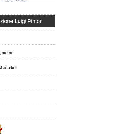
ione Luigi Pintor
pinioni
ateriali