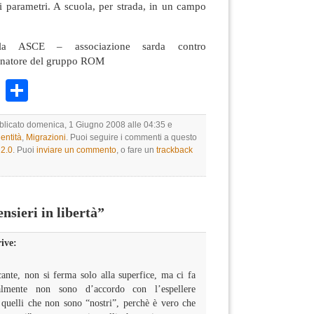
i parametri. A scuola, per strada, in un campo
lla ASCE – associazione sarda contro
inatore del gruppo ROM
k
r
ail
WhatsApp
Condividi
bblicato domenica, 1 Giugno 2008 alle 04:35 e
dentità
,
Migrazioni
. Puoi seguire i commenti a questo
2.0
. Puoi
inviare un commento
, o fare un
trackback
sieri in libertà”
ive:
ante, non si ferma solo alla superfice, ma ci fa
nalmente non sono d’accordo con l’espellere
 quelli che non sono “nostri”, perchè è vero che