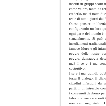
inseriti in gruppi scout i
come valore, tanto da ren
crederlo, ma si tratta d
reale di tutti i giorni da
Questi pensieri in libert
configurando un loro qu
ogni parte del mondo è, 
stanzialmente. Si può 
insediamenti tradizionali
famoso Muro e gli infami
peggio delle nostre pe
peggio, demagogia dete
ma? I se e i ma sono 
costruttivo.
I se e i ma, quindi, do
forza il dialogo. Il di
cittadini infastiditi da
parti, in un intreccio con
i convenuti debbono però 
falsa coscienza o sconti i
non sono negoziabili. L’