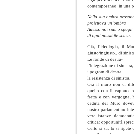
contemporaneo, in una poe
Nella sua ombra nessun
proiettava un’ombra
Adesso noi siamo spogli
di ogni possibile scusa.
Già, l’ideologia, il Mu
giusto/ingiusto., di sinist
Le ronde di destra-
l’integrazione di sinistra,
i pogrom di destra
la resistenza di sinistra.
Ora il muro non ci dife
quello con il cappucci
fretta e con vergogna, h
caduta del Muro doveva
nostro parlamentino inte
vere istanze democrati
critica: opportunità sprec
Certo si sa, lo si ripet