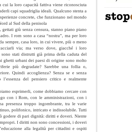
n cui la loro capacità fattiva viene riconosciuta
derli capi squadriglia ideali. Qualcuno stenta a
i esperienze concrete, che funzionano nel mondo
l Nord al Sud della penisola
à, gettati giù senza censura, stanno piano piano
adro. I rom sono a casa “nostra”, ma per loro
da sempre, casa loro, in cui vivere, più o meno
cacciarli via; ma verso dove, giacché i loro
 sono stati distrutti già prima della caduta del
 ghetti urbani dei paesi di origine sono molto
riferie più degradate? Sarebbe una follia o,
riore. Quindi accoglienza? Senza se e senza
l’essenza del pensiero critico e realmente
bbiamo esprimerli, come dobbiamo cercare con
alogo con i Rom, con le amministrazioni, con i
 una presenza troppo ingombrante, tra le varie
tinuo, polifonico, intricato e indissolubile. Tutti
godere di pari dignità: diritti e doveri. Niente
mpropri. I diritti non sono concessioni, i doveri
educazione alla legalità per cittadini e ospiti