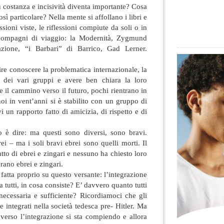
ù costanza e incisività diventa importante? Cosa
 particolare? Nella mente si affollano i libri e
missioni viste, le riflessioni compiute da soli o in
compagni di viaggio: la Modernità, Zygmund
zione, “i Barbari” di Barrico, Gad Lerner.
ire conoscere la problematica internazionale, la
e dei vari gruppi e avere ben chiara la loro
 il cammino verso il futuro, pochi rientrano in
noi in vent’anni si è stabilito con un gruppo di
n rapporto fatto di amicizia, di rispetto e di
 è dire: ma questi sono diversi, sono bravi.
ei – ma i soli bravi ebrei sono quelli morti. Il
tto di ebrei e zingari e nessuno ha chiesto loro
erano ebrei e zingari.
fatta proprio su questo versante: l’integrazione
 tutti, in cosa consiste? E’ davvero quanto tutti
ecessaria e sufficiente? Ricordiamoci che gli
 integrati nella società tedesca pre- Hitler. Ma
rso l’integrazione si sta compiendo e allora