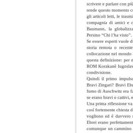
scrivere e parlare con pi
rende questo momento così
gli articoli letti, le tras
compagnia di amici e 
Baumann, la globalizza
Persino “Chi l’ha visto”.
Se essere esperti vuole d
storia remota o recent
collocazione nel mondo e
questa definizione: per 
ROM Korakanè Iugoslavi u
condivisione.
Quindi il primo impulso
Bravi Zingari? Bravi Ebr
fumo di Auschwitz era fa
se erano bravi o cattivi, 
Una prima riflessione va 
così fortemente chiesta da
vogliono ed è davvero n
Ebrei erano perfettamente
comunque un cammino ve