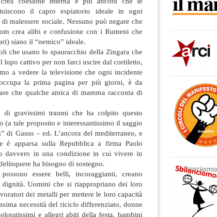
 crea coesione interna e più ancora che le
tuiscono il capro espiatorio ideale in ogni
 di malessere sociale. Nessuno può negare che
 Rom crea alibi e confusione con i Rumeni che
ari) siano il “nemico” ideale.
li che usano lo spauracchio della Zingara che
l lupo cattivo per non farci uscire dal cortiletto,
o a vedere la televisione che ogni incidente
ccupa la prima pagina per più giorni, è da
are che qualche amica di mamma racconta di
o di gravissimi traumi che ha colpito questo
 (a tale proposito e interessantissimo il saggio
a” di Gauss – ed. L’ancora del mediterraneo, e
e è apparsa sulla Repubblica a firma Paolo
o davvero in una condizione in cui vivere in
delinquere ha bisogno di sostegno.
ossono essere belli, incoraggianti, creano
 dignità. Uomini che si riappropriano dei loro
avoratori dei metalli per mettere le loro capacità
ssima necessità del riciclo differenziato, donne
loratissimi e allegri abiti della festa, bambini