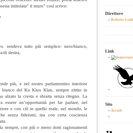
sia intitolata” il muro” così scrive:
Direttore
o
Roberto Lod
ro. rendeva tutto più semplice: nero/bianco,
Link
ra/di destra,
nde più, e nel nostro parlamentino interiore
o bianco del Ku Klux Klan, sempre zittito in
a alzato la cresta e sbraita senza ritegno. La
 essere un’opportunità per far parlare, nel
Sito
riore e con ciò in quello reale, nel mondo, le
Accedi
che senza fideismi, ma con certa coscienza
ata.
e da sempre, con più o meno dotti ragionamenti