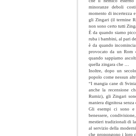
che il nemico esterno
minoranze deboli costi
momento di incertezza e
gli Zingari (il termine
non sono certo tutti Zing
È da quando siamo picco
ruba i bambini, al pari de
è da quando incominciam
provocato da un Rom o
quando sappiamo ascolt
quella zingara che …
Inoltre, dopo un secol
popolo come nessun altro
“I mangia cane di Svini
anche la recensione ch
Rumiz), gli Zingari son
maniera dignitosa senza 
Gli esempi ci sono e p
benessere, condivisione,
mestieri tradizionali di l
al servizio della moderni
che propongono i loro co