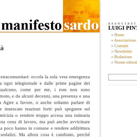
associaz
LUIGI PI
Home
Associazione
Contatti
tà
Newsletter
Redazione
Norme editori
xtracomunitari: eccola la sola vera emergenza
a ogni telegiornale e dalle prime pagine dei
 qualcuno, come per me, i rom non sono
tosto, e da alcuni decenni, una presenza e una
ta Agire a favore, o anche soltanto parlare di
innescato reazioni forti: può spegnere sul
micizia o rendere troppo accesa una rutinaria
una cena di lavoro, ma può anche avvicinare
ta poco hanno in comune e rendere addirittura
e sodalizi. Ma allora cosa è cambiato, perché