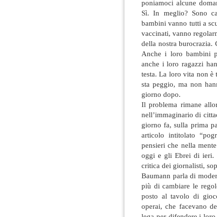
poniamoci alcune doman
Sì. In meglio? Sono cam
bambini vanno tutti a s
vaccinati, vanno regolar
della nostra burocrazia. 
Anche i loro bambini p
anche i loro ragazzi hanno
testa. La loro vita non è
sta peggio, ma non hann
giorno dopo.
Il problema rimane allo
nell’immaginario di citt
giorno fa, sulla prima p
articolo intitolato “p
pensieri che nella mente
oggi e gli Ebrei di ier
critica dei giornalisti, so
Baumann parla di modern
più di cambiare le regol
posto al tavolo di gioc
operai, che facevano de
lega per difendere i lor