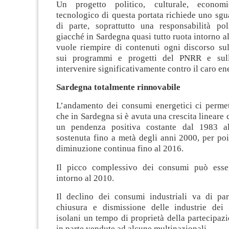
Un progetto politico, culturale, econom
tecnologico di questa portata richiede uno sg
di parte, soprattutto una responsabilità poli
giacché in Sardegna quasi tutto ruota intorno all
vuole riempire di contenuti ogni discorso sull
sui programmi e progetti del PNRR e sull
intervenire significativamente contro il caro en
Sardegna totalmente rinnovabile
L’andamento dei consumi energetici ci permet
che in Sardegna si è avuta una crescita lineare 
un pendenza positiva costante dal 1983 a
sostenuta fino a metà degli anni 2000, per po
diminuzione continua fino al 2016.
Il picco complessivo dei consumi può esser
intorno al 2010.
Il declino dei consumi industriali va di pa
chiusura e dismissione delle industrie dei p
isolani un tempo di proprietà della partecipazio
in parte vendute ad alcune multinazionali.