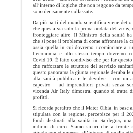
all’interno di logiche che non reggono da tem
sono decisamente collassate.
Da più parti del mondo scientifico viene detto
che questa sia solo la prima ondata del virus
fronteggiare altre. Il Ministro della sanità h
che si pone il problema di come affrontare la co
ossia quella in cui dovremo ricominciare a ri
l’economia e allo stesso tempo dovremo co
Covid 19. È fatto condiviso che per far questo
che rafforzare le strutture del servizio sanitar
questo panorama la giunta regionale deruba le r
alla sanità pubblica e le devolve – con un a
capestro – ad imprenditori privati senza sc
vicenda Air Italy dimostra, quando si tratta di
profitti.
Si ricorda peraltro che il Mater Olbia, in base 
stipulata con la regione, percepisce per il 20
fondi destinati alla sanità in Sardegna, un
milioni di euro. Siamo sicuri che a fronte d
attuale non si potesse, all’interno di quella cif