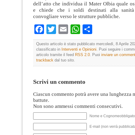
dell’atto che individua il Mater Olbia quale 
e chiede che i soldi destinati alla sanità
convogliare verso le strutture pubbliche.
Facebook
Twitter
Email
WhatsApp
Condividi
Questo articolo è stato pubblicato mercoledì, 8 Aprile 20
classificato in
Interventi e Opinioni
. Puoi seguire i comm
articolo tramite il feed
RSS 2.0
. Puoi
inviare un commen
trackback
dal tuo sito.
Scrivi un commento
Ciascun commento potrà avere una lunghezza 
battute.
Non sono ammessi commenti consecutivi.
Nome e Cognomeobbligato
E-mail (non verrà pubblicata