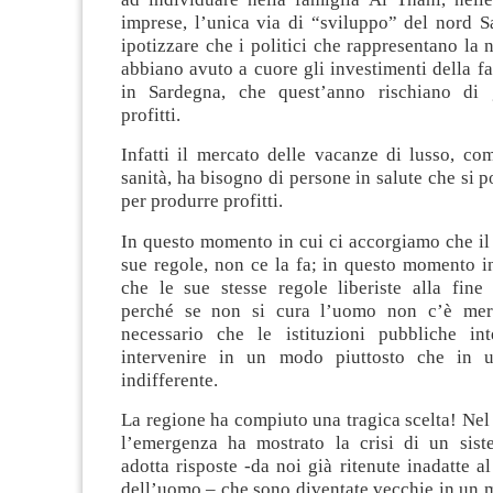
imprese, l’unica via di “sviluppo” del nord S
ipotizzare che i politici che rappresentano la 
abbiano avuto a cuore gli investimenti della f
in Sardegna, che quest’anno rischiano di 
profitti.
Infatti il mercato delle vacanze di lusso, co
sanità, ha bisogno di persone in salute che si
per produrre profitti.
In questo momento in cui ci accorgiamo che il
sue regole, non ce la fa; in questo momento i
che le sue stesse regole liberiste alla fin
perché se non si cura l’uomo non c’è merc
necessario che le istituzioni pubbliche in
intervenire in un modo piuttosto che in 
indifferente.
La regione ha compiuto una tragica scelta! Ne
l’emergenza ha mostrato la crisi di un sist
adotta risposte -da noi già ritenute inadatte a
dell’uomo – che sono diventate vecchie in un 