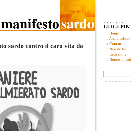
associaz
LUIGI PI
Home
Associazione
Contatti
to sardo contro il caro vita da
Newsletter
Redazione
Norme editori