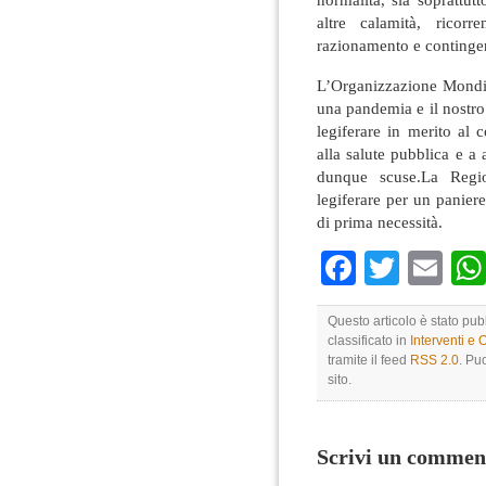
altre calamità, ricor
razionamento e contingen
L’Organizzazione Mondia
una pandemia e il nostro
legiferare in merito al 
alla salute pubblica e a
dunque scuse.La Regi
legiferare per un paniere
di prima necessità.
Faceboo
Twitte
Em
Questo articolo è stato pub
classificato in
Interventi e 
tramite il feed
RSS 2.0
. Pu
sito.
Scrivi un commen