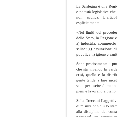
La Sardegna è una Regio
e potestà legislative ch
non applica. L’artic
esplicitamente:
«Nei limiti del preceden
dello Stato, la Regione 
a) industria, commercio 
saline; g) assunzione di
pubblica; i) igiene e sani
Sono precisamente i pun
che sta vivendo la Sarde
crisi, quello è la distr
gente tende a fare incet
vuoi per uscire di meno 
pieni e lavorano a pieno
Sulla Treccani l’aggetti
di misure con cui lo sta
alla disciplina dei con
normalità, sia soprattut