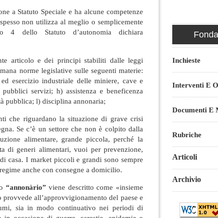
ne a Statuto Speciale e ha alcune competenze
e spesso non utilizza al meglio o semplicemente
olo 4 dello Statuto d’autonomia dichiara
Fondaz
te articolo e dei principi stabiliti dalle leggi
Inchieste
emana norme legislative sulle seguenti materie:
ed esercizio industriale delle miniere, cave e
Interventi E O
 pubblici servizi; h) assistenza e beneficenza
tà pubblica; l) disciplina annonaria;
Documenti E M
ti che riguardano la situazione di grave crisi
gna. Se c’è un settore che non è colpito dalla
Rubriche
ibuzione alimentare, grande piccola, perché la
ta di generi alimentari, vuoi per prevenzione,
Articoli
di casa. I market piccoli e grandi sono sempre
 regime anche con consegne a domicilio.
Archivio
vo
“
annonàrio”
viene descritto come «insieme
to provvede all’approvvigionamento del paese e
sumi, sia in modo continuativo nei periodi di
to in occasione di guerre, carestie, epidemie o