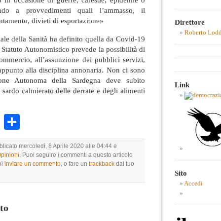
rendo a provvedimenti quali l’ammasso, il
tamento, divieti di esportazione»
Direttore
Roberto Lod
le della Sanità ha definito quella da Covid-19
 Statuto Autonomistico prevede la possibilità di
commercio, all’assunzione dei pubblici servizi,
 appunto alla disciplina annonaria. Non ci sono
one Autonoma della Sardegna deve subito
Link
 sardo calmierato delle derrate e degli alimenti
k
r
ail
WhatsApp
Condividi
blicato mercoledì, 8 Aprile 2020 alle 04:44 e
Opinioni
. Puoi seguire i commenti a questo articolo
oi
inviare un commento
, o fare un
trackback
dal tuo
Sito
Accedi
to