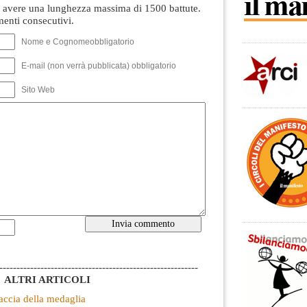
avere una lunghezza massima di 1500 battute.
nti consecutivi.
Nome e Cognomeobbligatorio
E-mail (non verrà pubblicata) obbligatorio
Sito Web
----------------------------------------------------------
ALTRI ARTICOLI
faccia della medaglia