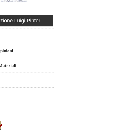
ione Luigi Pintor
pinioni
ateriali