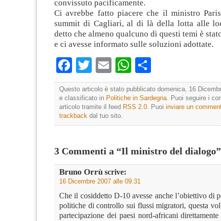
convissuto pacificamente.
Ci avrebbe fatto piacere che il ministro Paris
summit di Cagliari, al di là della lotta alle lo
detto che almeno qualcuno di questi temi è stat
e ci avesse informato sulle soluzioni adottate.
Facebook
Twitter
Email
WhatsApp
Condividi
Questo articolo è stato pubblicato domenica, 16 Dicembr
e classificato in
Politiche in Sardegna
. Puoi seguire i c
articolo tramite il feed
RSS 2.0
. Puoi
inviare un commen
trackback
dal tuo sito.
3 Commenti a “Il ministro del dialogo”
Bruno Orrù
scrive:
16 Dicembre 2007 alle 09:31
Che il cosiddetto D-10 avesse anche l’obiettivo di p
politiche di controllo sui flussi migratori, questa vol
partecipazione dei paesi nord-africani direttamente 