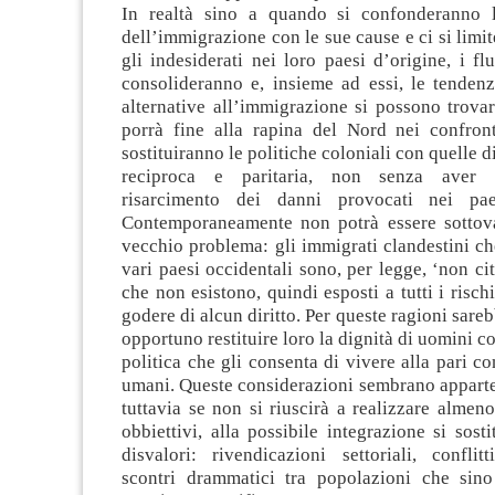
In realtà sino a quando si confonderanno 
dell’immigrazione con le sue cause e ci si limit
gli indesiderati nei loro paesi d’origine, i flu
consolideranno e, insieme ad essi, le tenden
alternative all’immigrazione si possono trovar
porrà fine alla rapina del Nord nei confron
sostituiranno le politiche coloniali con quelle 
reciproca e paritaria, non senza aver 
risarcimento dei danni provocati nei paes
Contemporaneamente non potrà essere sottova
vecchio problema: gli immigrati clandestini ch
vari paesi occidentali sono, per legge, ‘non cit
che non esistono, quindi esposti a tutti i risch
godere di alcun diritto. Per queste ragioni sar
opportuno restituire loro la dignità di uomini c
politica che gli consenta di vivere alla pari con
umani. Queste considerazioni sembrano apparte
tuttavia se non si riuscirà a realizzare almeno
obbiettivi, alla possibile integrazione si sost
disvalori: rivendicazioni settoriali, conflitti
scontri drammatici tra popolazioni che sin