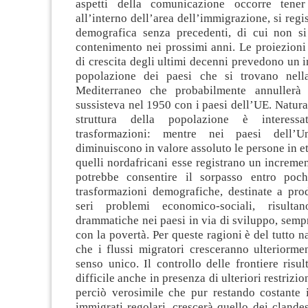
aspetti della comunicazione occorre tener
all’interno dell’area dell’immigrazione, si regi
demografica senza precedenti, di cui non s
contenimento nei prossimi anni. Le proiezioni 
di crescita degli ultimi decenni prevedono un 
popolazione dei paesi che si trovano nell
Mediterraneo che probabilmente annullerà 
sussisteva nel 1950 con i paesi dell’UE. Natur
struttura della popolazione è interess
trasformazioni: mentre nei paesi dell’U
diminuiscono in valore assoluto le persone in et
quelli nordafricani esse registrano un increme
potrebbe consentire il sorpasso entro poch
trasformazioni demografiche, destinate a pr
seri problemi economico-sociali, risult
drammatiche nei paesi in via di sviluppo, sempr
con la povertà. Per queste ragioni è del tutto n
che i flussi migratori cresceranno ulteriorme
senso unico. Il controllo delle frontiere risu
difficile anche in presenza di ulteriori restrizion
perciò verosimile che pur restando costante 
immigrati regolari, crescerà quello dei clandes