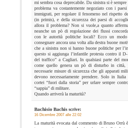
mi sembra cosa deprecabile. Da sinistra si è sempre 
problema va costantemente negoziato con i paesi 
immigrati, per regolare il fenomeno nel rispetto de
(in primis), e della sicurezza dei paesi di accogl
allora il problema? Non si vuole,a quanto affer
neanche un pò di regolazione dei flussi concorda
con le autorità politiche locali? Ecco un modo 
consegnare ancora una volta alla destra buone moti
che a sinistra non si hanno buone politiche per l’
questo si aggiunga l’infantile protesta contro il D
del traffico” a Cagliari. In qualsiasi parte del m
come quello genera un pò di disturbo in città, 
necessarie misure di sicurezza che gli apparati milit
devono necessariamente prendere. Solo in Italia
cortei “fuori dalla storia” per urlare sempre contr
“sappia” di militare.
Quando arriverà la maturità?
Bachisio Bachis
scrive:
16 Dicembre 2007 alle 22:02
La maturità evocata dal commento di Bruno Orrù è 