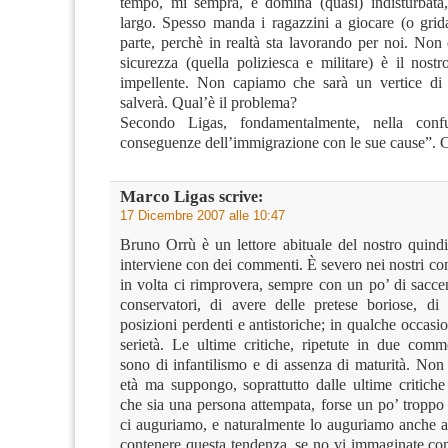
tempo, mi sempra, e domina (quasi) indisturbata
largo. Spesso manda i ragazzini a giocare (o grida
parte, perchè in realtà sta lavorando per noi. Non
sicurezza (quella poliziesca e militare) è il nost
impellente. Non capiamo che sarà un vertice di 
salverà. Qual’è il problema?
Secondo Ligas, fondamentalmente, nella conf
conseguenze dell’immigrazione con le sue cause”. 
Marco Ligas
scrive:
17 Dicembre 2007 alle 10:47
Bruno Orrù è un lettore abituale del nostro quindi
interviene con dei commenti. È severo nei nostri con
in volta ci rimprovera, sempre con un po’ di saccen
conservatori, di avere delle pretese boriose, di 
posizioni perdenti e antistoriche; in qualche occasion
serietà. Le ultime critiche, ripetute in due comme
sono di infantilismo e di assenza di maturità. Non
età ma suppongo, soprattutto dalle ultime critich
che sia una persona attempata, forse un po’ troppo
ci auguriamo, e naturalmente lo auguriamo anche a 
contenere questa tendenza, se no vi immaginate co