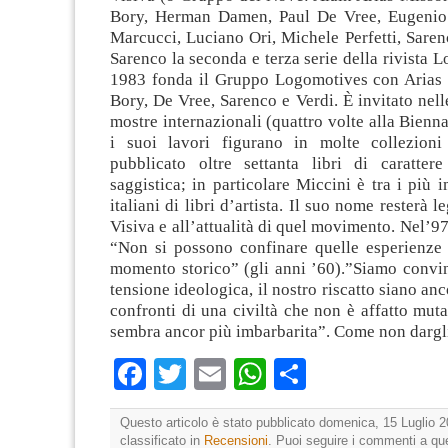
Bory, Herman Damen, Paul De Vree, Eugenio 
Marcucci, Luciano Ori, Michele Perfetti, Saren
Sarenco la seconda e terza serie della rivista L
1983 fonda il Gruppo Logomotives con Arias 
Bory, De Vree, Sarenco e Verdi. È invitato nell
mostre internazionali (quattro volte alla Bienna
i suoi lavori figurano in molte collezioni
pubblicato oltre settanta libri di caratter
saggistica; in particolare Miccini è tra i più i
italiani di libri d’artista. Il suo nome resterà l
Visiva e all’attualità di quel movimento. Nel’97
“Non si possono confinare quelle esperienze 
momento storico” (gli anni ’60).”Siamo convin
tensione ideologica, il nostro riscatto siano anc
confronti di una civiltà che non è affatto muta
sembra ancor più imbarbarita”. Come non dargli
Facebook
Twitter
Email
WhatsApp
Condividi
Questo articolo è stato pubblicato domenica, 15 Luglio 2
classificato in
Recensioni
. Puoi seguire i commenti a que