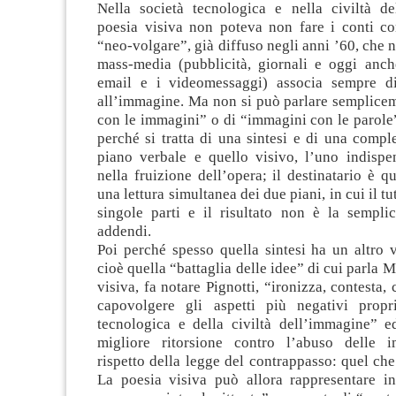
Nella società tecnologica e nella civiltà de
poesia visiva non poteva non fare i conti co
“neo-volgare”, già diffuso negli anni ’60, che n
mass-media (pubblicità, giornali e oggi anche
email e i videomessaggi) associa sempre di
all’immagine. Ma non si può parlare semplicem
con le immagini” o di “immagini con le parole”
perché si tratta di una sintesi e di una comple
piano verbale e quello visivo, l’uno indispen
nella fruizione dell’opera; il destinatario è qu
una lettura simultanea dei due piani, in cui il tu
singole parti e il risultato non è la sempl
addendi.
Poi perché spesso quella sintesi ha un altro 
cioè quella “battaglia delle idee” di cui parla M
visiva, fa notare Pignotti, “ironizza, contesta, 
capovolgere gli aspetti più negativi propr
tecnologica e della civiltà dell’immagine” e
migliore ritorsione contro l’abuso delle i
rispetto della legge del contrappasso: quel che 
La poesia visiva può allora rappresentare i