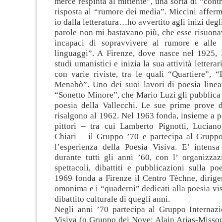
merce respinta al mittente”, una sorta di “contr
risposta al “rumore dei media”. Miccini affer
io dalla letteratura…ho avvertito agli inizi degl
parole non mi bastavano più, che esse risuona
incapaci di sopravvivere al rumore e alle 
linguaggi”. A Firenze, dove nasce nel 1925,
studi umanistici e inizia la sua attività lettera
con varie riviste, tra le quali “Quartiere”, “L
Menabò”. Uno dei suoi lavori di poesia linear
“Sonetto Minore”, che Mario Luzi gli pubblica 
poesia della Vallecchi. Le sue prime prove d
risalgono al 1962. Nel 1963 fonda, insieme a po
pittori – tra cui Lamberto Pignotti, Lucian
Chiari – il Gruppo ’70 e partecipa al Gruppo
l’esperienza della Poesia Visiva. E’ intensa 
durante tutti gli anni ’60, con l’ organizzaz
spettacoli, dibattiti e pubblicazioni sulla po
1969 fonda a Firenze il Centro Tèchne, dirige
omonima e i “quaderni” dedicati alla poesia visi
dibattito culturale di quegli anni.
Negli anni ’70 partecipa al Gruppo Internazi
Visiva (o Gruppo dei Nove: Alain Arias-Misson