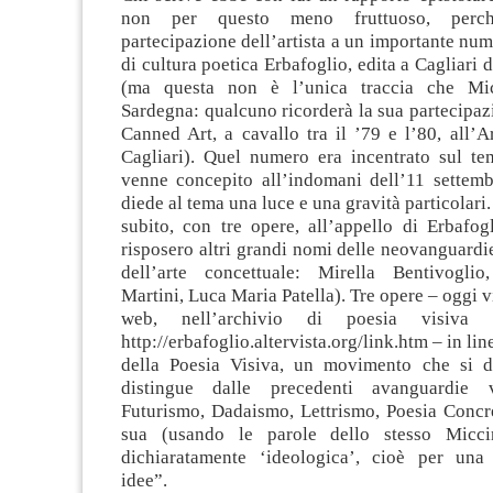
non per questo meno fruttuoso, perch
partecipazione dell’artista a un importante nume
di cultura poetica Erbafoglio, edita a Cagliari 
(ma questa non è l’unica traccia che Mic
Sardegna: qualcuno ricorderà la sua partecipaz
Canned Art, a cavallo tra il ’79 e l’80, all’
Cagliari). Quel numero era incentrato sul t
venne concepito all’indomani dell’11 settemb
diede al tema una luce e una gravità particolari
subito, con tre opere, all’appello di Erbafog
risposero altri grandi nomi delle neovanguardi
dell’arte concettuale: Mirella Bentivoglio
Martini, Luca Maria Patella). Tre opere – oggi v
web, nell’archivio di poesia visiva 
http://erbafoglio.altervista.org/link.htm – in lin
della Poesia Visiva, un movimento che si d
distingue dalle precedenti avanguardie 
Futurismo, Dadaismo, Lettrismo, Poesia Concre
sua (usando le parole dello stesso Micci
dichiaratamente ‘ideologica’, cioè per una 
idee”.