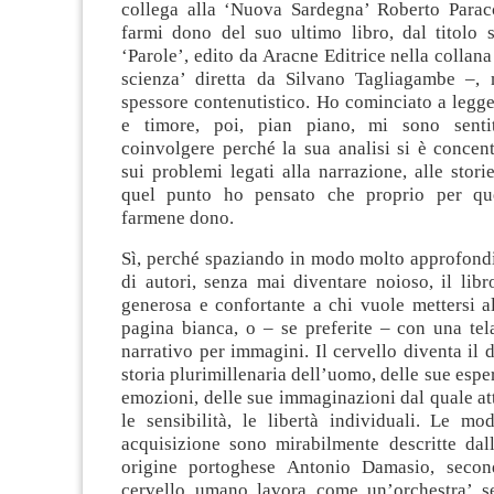
collega alla ‘Nuova Sardegna’ Roberto Parac
farmi dono del suo ultimo libro, dal titolo 
‘Parole’, edito da Aracne Editrice nella collana
scienza’ diretta da Silvano Tagliagambe –, 
spessore contenutistico. Ho cominciato a legge
e timore, poi, pian piano, mi sono sent
coinvolgere perché la sua analisi si è concent
sui problemi legati alla narrazione, alle storie
quel punto ho pensato che proprio per qu
farmene dono.
Sì, perché spaziando in modo molto approfondi
di autori, senza mai diventare noioso, il lib
generosa e confortante a chi vuole mettersi a
pagina bianca, o – se preferite – con una tel
narrativo per immagini. Il cervello diventa il d
storia plurimillenaria dell’uomo, delle sue espe
emozioni, delle sue immaginazioni dal quale a
le sensibilità, le libertà individuali. Le mo
acquisizione sono mirabilmente descritte dall
origine portoghese Antonio Damasio, second
cervello umano lavora come un’orchestra’ s