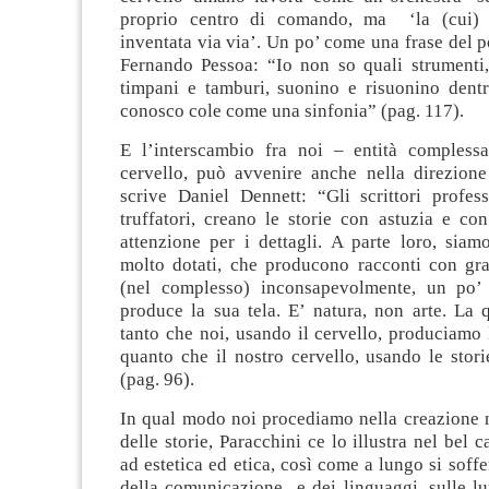
proprio centro di comando, ma ‘la (cui) p
inventata via via’. Un po’ come una frase del 
Fernando Pessoa: “Io non so quali strumenti, 
timpani e tamburi, suonino e risuonino dent
conosco cole come una sinfonia” (pag. 117).
E l’interscambio fra noi – entità compless
cervello, può avvenire anche nella direzion
scrive Daniel Dennett: “Gli scrittori profess
truffatori, creano le storie con astuzia e co
attenzione per i dettagli. A parte loro, siamo 
molto dotati, che producono racconti con gra
(nel complesso) inconsapevolmente, un po’
produce la sua tela. E’ natura, non arte. La 
tanto che noi, usando il cervello, produciamo l
quanto che il nostro cervello, usando le stor
(pag. 96).
In qual modo noi procediamo nella creazione n
delle storie, Paracchini ce lo illustra nel bel 
ad estetica ed etica, così come a lungo si soff
della comunicazione e dei linguaggi, sulle l