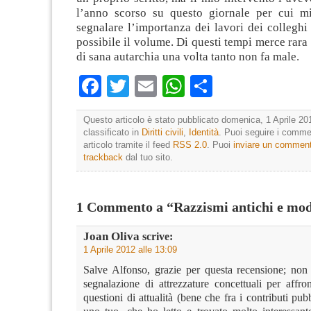
l’anno scorso su questo giornale per cui m
segnalare l’importanza dei lavori dei collegh
possibile il volume. Di questi tempi merce rara 
di sana autarchia una volta tanto non fa male.
Facebook
Twitter
Email
WhatsApp
Condividi
Questo articolo è stato pubblicato domenica, 1 Aprile 20
classificato in
Diritti civili
,
Identità
. Puoi seguire i comme
articolo tramite il feed
RSS 2.0
. Puoi
inviare un commen
trackback
dal tuo sito.
1 Commento a “Razzismi antichi e mo
Joan Oliva
scrive:
1 Aprile 2012 alle 13:09
Salve Alfonso, grazie per questa recensione; non 
segnalazione di attrezzature concettuali per affro
questioni di attualità (bene che fra i contributi pubb