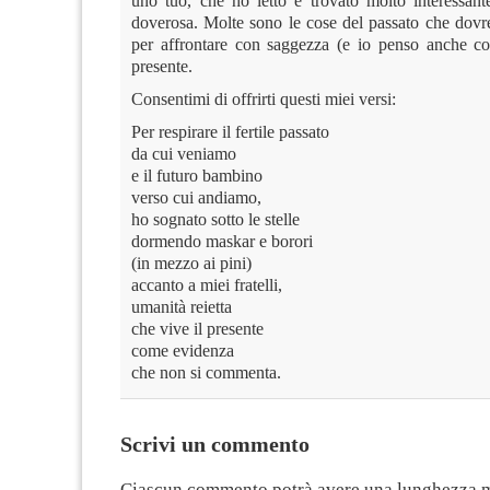
uno tuo, che ho letto e trovato molto interessan
doverosa. Molte sono le cose del passato che dov
per affrontare con saggezza (e io penso anche co
presente.
Consentimi di offrirti questi miei versi:
Per respirare il fertile passato
da cui veniamo
e il futuro bambino
verso cui andiamo,
ho sognato sotto le stelle
dormendo maskar e borori
(in mezzo ai pini)
accanto a miei fratelli,
umanità reietta
che vive il presente
come evidenza
che non si commenta.
Scrivi un commento
Ciascun commento potrà avere una lunghezza 