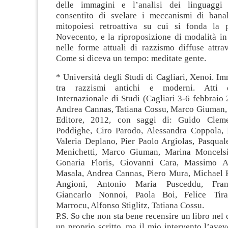
delle immagini e l’analisi dei linguaggi 
consentito di svelare i meccanismi di bana
mitopoiesi retroattiva su cui si fonda la 
Novecento, e la riproposizione di modalità in
nelle forme attuali di razzismo diffuse attra
Come si diceva un tempo: meditate gente.
* Università degli Studi di Cagliari, Xenoi. I
tra razzismi antichi e moderni. Atti
Internazionale di Studi (Cagliari 3-6 febbraio 
Andrea Cannas, Tatiana Cossu, Marco Giuman, 
Editore, 2012, con saggi di: Guido Clemen
Poddighe, Ciro Parodo, Alessandra Coppola, 
Valeria Deplano, Pier Paolo Argiolas, Pasqual
Menichetti, Marco Giuman, Marina Moncelsi
Gonaria Floris, Giovanni Cara, Massimo A
Masala, Andrea Cannas, Piero Mura, Michael H
Angioni, Antonio Maria Pusceddu, Fran
Giancarlo Nonnoi, Paola Boi, Felice Tira
Marrocu, Alfonso Stiglitz, Tatiana Cossu.
P.S. So che non sta bene recensire un libro nel 
un proprio scritto, ma il mio intervento l’avev