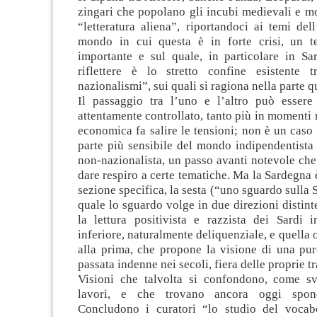
zingari che popolano gli incubi medievali e mo
“letteratura aliena”, riportandoci ai temi dell
mondo in cui questa è in forte crisi, un t
importante e sul quale, in particolare in Sa
riflettere è lo stretto confine esistente 
nazionalismi”, sui quali si ragiona nella parte qu
Il passaggio tra l’uno e l’altro può esser
attentamente controllato, tanto più in momenti n
economica fa salire le tensioni; non è un caso 
parte più sensibile del mondo indipendentista 
non-nazionalista, un passo avanti notevole ch
dare respiro a certe tematiche. Ma la Sardegna 
sezione specifica, la sesta (“uno sguardo sulla 
quale lo sguardo volge in due direzioni distint
la lettura positivista e razzista dei Sardi 
inferiore, naturalmente deliquenziale, e quella 
alla prima, che propone la visione di una pur
passata indenne nei secoli, fiera delle proprie tr
Visioni che talvolta si confondono, come sv
lavori, e che trovano ancora oggi spond
Concludono i curatori “lo studio del vocabo