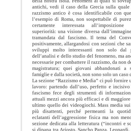
della nostra isola. Fenomeni ai quali si sovr
antichi, vedi il caso della Grecia sulla quale 
razzismo antico è cosa identificabile con qu
l’esempio di Roma, non sospettabile di purez
certamente interessata all’imposizione 
superiorità: una visione diversa dall’immagin
tramandata dal fascismo. Il tema del Conv
positivamente, allargandosi con sezioni che sa
sviluppi molto interessanti non solo dal 
dell’analisi e dello studio del fenomeno, ma an
necessarie per combattere il razzismo, da non de
magistratura; quei giovani abbandonati a s
famiglie e dalla società, non sono solo un caso 
La sezione “Razzismo e Media” ci può fornire ut
lavoro: partendo dall’uso, perfetto e incisivo
fascismo fece degli strumenti di informazione
attuali mezzi ancora più efficaci e di maggiore
ultimo quello dei videogiochi. Mass media sui 
più disattenti, perché permeanti la quoti
eclatanti dell’aggressione fisica ma non meno
sezione dedicata alla letteratura (“incontri e sc
si dipana tra Ariosto, Sancho Panza, Leopardi,