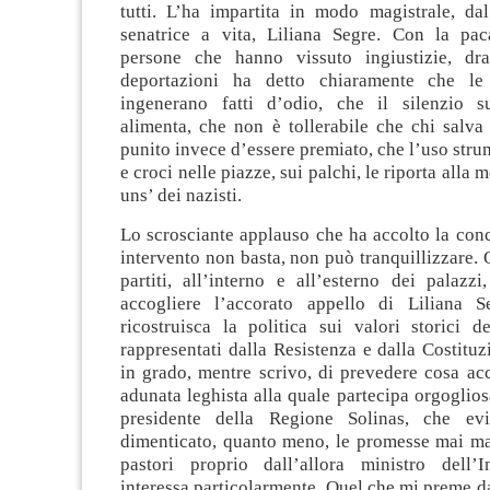
tutti. L’ha impartita in modo magistrale, da
senatrice a vita, Liliana Segre. Con la pac
persone che hanno vissuto ingiustizie, dra
deportazioni ha detto chiaramente che le
ingenerano fatti d’odio, che il silenzio s
alimenta, che non è tollerabile che chi salva
punito invece d’essere premiato, che l’uso strum
e croci nelle piazze, sui palchi, le riporta alla m
uns’ dei nazisti.
Lo scrosciante applauso che ha accolto la con
intervento non basta, non può tranquillizzare. 
partiti, all’interno e all’esterno dei palazz
accogliere l’accorato appello di Liliana S
ricostruisca la politica sui valori storici d
rappresentati dalla Resistenza e dalla Costit
in grado, mentre scrivo, di prevedere cosa ac
adunata leghista alla quale partecipa orgoglio
presidente della Regione Solinas, che ev
dimenticato, quanto meno, le promesse mai man
pastori proprio dall’allora ministro dell’
interessa particolarmente. Quel che mi preme d