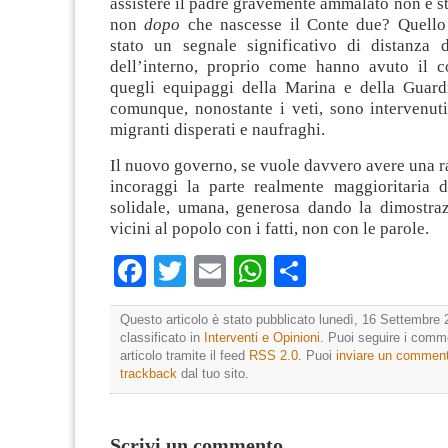
assistere il padre gravemente ammalato non è s
non
dopo
che nascesse il Conte due? Quello
stato un segnale significativo di distanza d
dell’interno, proprio come hanno avuto il c
quegli equipaggi della Marina e della Guard
comunque, nonostante i veti, sono intervenuti
migranti disperati e naufraghi.
Il nuovo governo, se vuole davvero avere una r
incoraggi la parte realmente maggioritaria de
solidale, umana, generosa dando la dimostraz
vicini al popolo con i fatti, non con le parole.
Facebook
Twitter
Email
WhatsApp
Condividi
Questo articolo è stato pubblicato lunedì, 16 Settembre 
classificato in
Interventi e Opinioni
. Puoi seguire i comm
articolo tramite il feed
RSS 2.0
. Puoi
inviare un commen
trackback
dal tuo sito.
Scrivi un commento