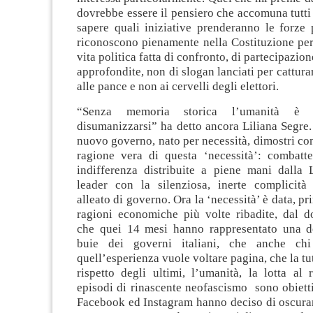
dovrebbe essere il pensiero che accomuna tutti 
sapere quali iniziative prenderanno le forze 
riconoscono pienamente nella Costituzione per
vita politica fatta di confronto, di partecipazion
approfondite, non di slogan lanciati per catturar
alle pance e non ai cervelli degli elettori.
“Senza memoria storica l’umanità è 
disumanizzarsi” ha detto ancora Liliana Segre.
nuovo governo, nato per necessità, dimostri con 
ragione vera di questa ‘necessità’: combatte
indifferenza distribuite a piene mani dalla
leader con la silenziosa, inerte complicità 
alleato di governo. Ora la ‘necessità’ è data, p
ragioni economiche più volte ribadite, dal d
che quei 14 mesi hanno rappresentato una d
buie dei governi italiani, che anche ch
quell’esperienza vuole voltare pagina, che la tutel
rispetto degli ultimi, l’umanità, la lotta al
episodi di rinascente neofascismo sono obiettiv
Facebook ed Instagram hanno deciso di oscurare