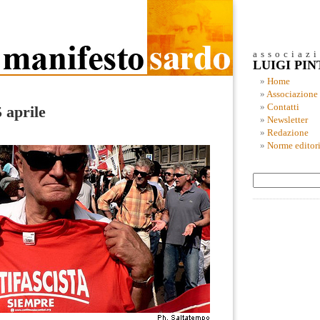
associaz
LUIGI PI
Home
Associazione
Contatti
5 aprile
Newsletter
Redazione
Norme editori