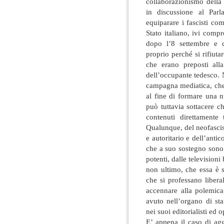
collaborazionismo della
in discussione al Par
equiparare i fascisti comb
Stato italiano, ivi compre
dopo l’8 settembre e 
proprio perché si rifiut
che erano preposti alla
dell’occupante tedesco. 
campagna mediatica, che 
al fine di formare una 
può tuttavia sottacere c
contenuti direttamente
Qualunque, del neofascism
e autoritario e dell’ant
che a suo sostegno sono
potenti, dalle televisioni
non ultimo, che essa è 
che si professano libera
accennare alla polemica
avuto nell’organo di st
nei suoi editorialisti ed 
E’ appena il caso di ag