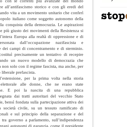
ntrò con le correnti più avanzate del mondo
nee all’antifascismo storico e con gli eredi del
 dando vita a un movimento unitario che conferì
popolo italiano come soggetto autonomo della
lla conquista della democrazia. Le aspirazioni
e più giusto dei movimenti della Resistenza si
l’intera Europa alla realtà di oppressione e di
ersonata dall’occupazione nazifascista e
re dei campi di concentramento e di sterminio.
costituì precisamente un tentativo di recepire
gurando un nuovo modello di democrazia che
a non solo con il regime fascista, ma anche, per
 liberale prefascista.
l’estensione, per la prima volta nella storia
o elettorale alle donne, che ne erano state
use. E poi la nascita di una repubblica
gnata dai tratti autoritari del vecchio Stato
e, bensì fondata sulla partecipazione attiva dei
a società civile, su un tessuto ramificato di
onali e sul principio della separazione e del
i tra governo a parlamento, sull’indipendenza
organi autonomi di garanzia, come il presidente