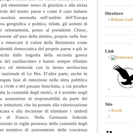
l più elementare senso di giustizia e alla stessa
ivile del nostro paese e come il caso italiano
Direttore
assoluta anomalia nell’ambito dell’Europa
Roberto Lod
ea geografica e politica, infatti, gli uomini di
i orientamenti, penso al presidente Chirac,
ente all’area della sinistra, proprio nella fase
 a rimarcare il valore della Resistenza come
dentità democratica del proprio paese e più in
Link
uscita dalla tragedia della seconda guerra
ta del nazifascismo e hanno sempre rifiutato
tica ed elettorale con la destra neofascista
e nazionale di Le Pen. D’altra parte, anche in
ngata fase di rimozione nella sfera pubblica
a civile e del passato franchista, a cui peraltro
tta la comunità degli storici, si è assistito negli
a assunzione di responsabilità da parte del
Sito
 istituzioni, che ha portato alla valorizzazione
licana e alla decisione di eliminare i simboli
Accedi
ime di Franco. Nella Germania federale
denziato la vigile presenza della comunità degli
gni tentativo di azzeramento della coscienza