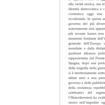
alla verità storica, ma a
identità democratica e c
costituisca oggi una 
occidentale. In questa ar
governo dei più divers
notoriamente non apparten
più recente hanno teso
momento fondante dell’i
generale dell’Europa 
mondiale e dalla disfat
qualsiasi alleanza poli
rappresentata dal Front
Spagna, dopo una prolu
della tragedia della guerr
si è meritoriamente sottra
ultimi anni a una pien
governo e delle pubbliche
della resistenza repubb
celebrativi del reg
l’Historikerstreit ha evi
storici nell’impedire o