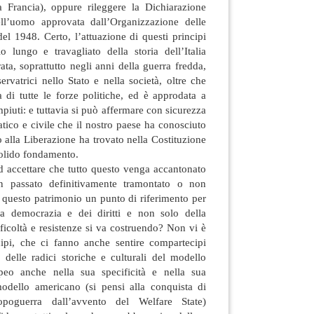
a Francia), oppure rileggere la Dichiarazione
dell’uomo approvata dall’Organizzazione delle
del 1948. Certo, l’attuazione di questi principi
o lungo e travagliato della storia dell’Italia
ata, soprattutto negli anni della guerra fredda,
ervatrici nello Stato e nella società, oltre che
ra di tutte le forze politiche, ed è approdata a
ompiuti: e tuttavia si può affermare con sicurezza
tico e civile che il nostro paese ha conosciuto
o alla Liberazione ha trovato nella Costituzione
solido fondamento.
 accettare che tutto questo venga accantonato
 passato definitivamente tramontato o non
 questo patrimonio un punto di riferimento per
 democrazia e dei diritti e non solo della
fficoltà e resistenze si va costruendo? Non vi è
ipi, che ci fanno anche sentire compartecipi
i, delle radici storiche e culturali del modello
opeo anche nella sua specificità e nella sua
 modello americano (si pensi alla conquista di
opoguerra dall’avvento del Welfare State)