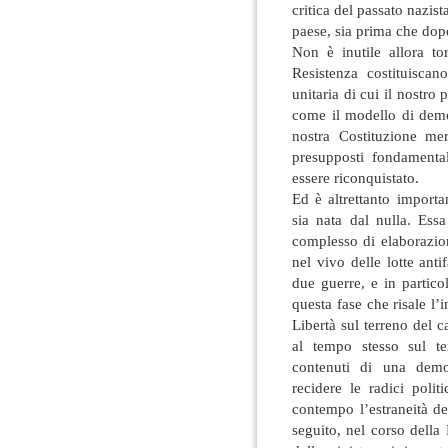
critica del passato nazis
paese, sia prima che dop
Non è inutile allora to
Resistenza costituiscano
unitaria di cui il nostr
come il modello di demo
nostra Costituzione me
presupposti fondament
essere riconquistato.
Ed è altrettanto import
sia nata dal nulla. Ess
complesso di elaborazion
nel vivo delle lotte anti
due guerre, e in partico
questa fase che risale l’i
Libertà sul terreno del c
al tempo stesso sul te
contenuti di una demo
recidere le radici poli
contempo l’estraneità del
seguito, nel corso della 