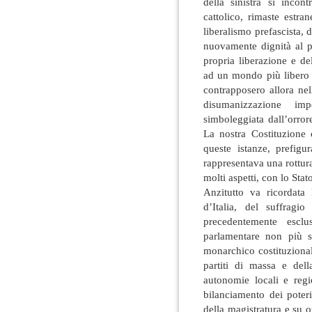
della sinistra si inco
cattolico, rimaste estra
liberalismo prefascista,
nuovamente dignità al 
propria liberazione e de
ad un mondo più libero 
contrapposero allora nel
disumanizzazione imp
simboleggiata dall’orro
La nostra Costituzione 
queste istanze, prefi
rappresentava una rottur
molti aspetti, con lo Stato
Anzitutto va ricordata 
d’Italia, del suffragi
precedentemente escl
parlamentare non più se
monarchico costituzional
partiti di massa e dell
autonomie locali e regi
bilanciamento dei poter
della magistratura e su 