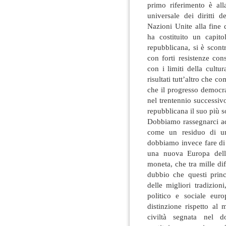
primo riferimento è all
universale dei diritti 
Nazioni Unite alla fine 
ha costituito un capitol
repubblicana, si è scontr
con forti resistenze cons
con i limiti della cultu
risultati tutt’altro che c
che il progresso democra
nel trentennio successiv
repubblicana il suo più 
Dobbiamo rassegnarci ad
come un residuo di un
dobbiamo invece fare di
una nuova Europa della
moneta, che tra mille di
dubbio che questi princ
delle migliori tradizion
politico e sociale eur
distinzione rispetto al
civiltà segnata nel d