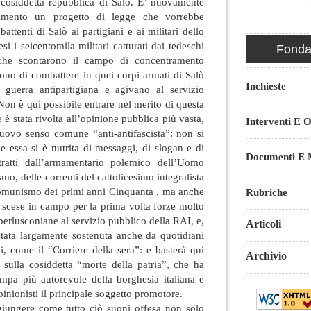
 cosiddetta repubblica di Salò. E’ nuovamente
lamento un progetto di legge che vorrebbe
attenti di Salò ai partigiani e ai militari dello
si i seicentomila militari catturati dai tedeschi
Fondaz
che scontarono il campo di concentramento
arono di combattere in quei corpi armati di Salò
Inchieste
 guerra antipartigiana e agivano al servizio
Non è qui possibile entrare nel merito di questa
è stata rivolta all’opinione pubblica più vasta,
Interventi E O
nuovo senso comune “anti-antifascista”: non si
he essa si è nutrita di messaggi, di slogan e di
Documenti E M
 tratti dall’armamentario polemico dell’Uomo
o, delle correnti del cattolicesimo integralista
icomunismo dei primi anni Cinquanta , ma anche
Rubriche
 scese in campo per la prima volta forze molto
 berlusconiane al servizio pubblico della RAI, e,
Articoli
stata largamente sostenuta anche da quotidiani
li, come il “Corriere della sera”: e basterà qui
Archivio
 sulla cosiddetta “morte della patria”, che ha
ampa più autorevole della borghesia italiana e
opinionisti il principale soggetto promotore.
giungere come tutto ciò suoni offesa non solo