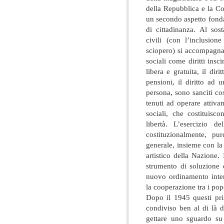
della Repubblica e la C
un secondo aspetto fonda
di cittadinanza. Al sost
civili (con l’inclusion
sciopero) si accompagna 
sociali come diritti inscind
libera e gratuita, il dirit
pensioni, il diritto ad 
persona, sono sanciti co
tenuti ad operare attiv
sociali, che costituisco
libertà. L’esercizio d
costituzionalmente, pu
generale, insieme con la
artistico della Nazione.
strumento di soluzione d
nuovo ordinamento inter
la cooperazione tra i pop
Dopo il 1945 questi pri
condiviso ben al di là d
gettare uno sguardo su 