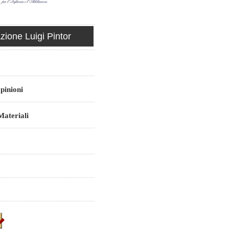
ione Luigi Pintor
pinioni
ateriali