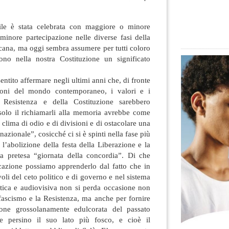
ile è stata celebrata con maggiore o minore
minore partecipazione nelle diverse fasi della
licana, ma oggi sembra assumere per tutti coloro
ono nella nostra Costituzione un significato
ntito affermare negli ultimi anni che, di fronte
azioni del mondo contemporaneo, i valori e i
a Resistenza e della Costituzione sarebbero
 solo il richiamarli alla memoria avrebbe come
 clima di odio e di divisioni e di ostacolare una
azionale”, cosicché ci si è spinti nella fase più
 l’abolizione della festa della Liberazione e la
a pretesa “giornata della concordia”. Di che
icazione possiamo apprenderlo dal fatto che in
oli del ceto politico e di governo e nel sistema
ica e audiovisiva non si perda occasione non
ifascismo e la Resistenza, ma anche per fornire
one grossolanamente edulcorata del passato
rne persino il suo lato più fosco, e cioè il