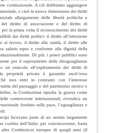
orte costituzionale. A ciò dobbiamo aggiungere
mentale, e cioè la nuova dimensione dei diritti
anziale allargamento delle libertà politiche e
e del diritto di associazione e del diritto di
per la prima volta il riconoscimento dei diritti
ibili dai diritti politici: il diritto all’istruzione
to al lavoro, il diritto alla sanità, il diritto alle
una salario equo e conforme alla dignità della
stituzionalmente. Di più: i poteri pubblici sono
amente per il superamento delle disuguaglianze
no un ostacolo all’espletamento dei diritti di
ella proprietà privata è garantito anch’esso
rché non entri in contrasto con l’interesse
 tutela del paesaggio e del patrimonio storico e
 Infine, la Costituzione ripudia la guerra come
elle controversie internazionali, rivendica un
nazionale fondato sulla pace, l’uguaglianza e
oli.
ncipi facevano parte di un sentire largamente
ei confini dell’Italia: per convincersene, basta
altre Costituzioni europee di quegli anni (il