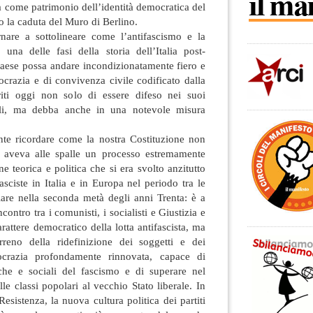
ta come patrimonio dell’identità democratica del
o la caduta del Muro di Berlino.
rnare a sottolineare come l’antifascismo e la
 una delle fasi della storia dell’Italia post-
o paese possa andare incondizionatamente fiero e
crazia e di convivenza civile codificato dalla
riti oggi non solo di essere difeso nei suoi
ali, ma debba anche in una notevole misura
ante ricordare come la nostra Costituzione non
a aveva alle spalle un processo estremamente
e teorica e politica che si era svolto anzitutto
fasciste in Italia e in Europa nel periodo tra le
lare nella seconda metà degli anni Trenta: è a
ncontro tra i comunisti, i socialisti e Giustizia e
arattere democratico della lotta antifascista, ma
rreno della ridefinizione dei soggetti e dei
crazia profondamente rinnovata, capace di
tiche e sociali del fascismo e di superare nel
le classi popolari al vecchio Stato liberale. In
Resistenza, la nuova cultura politica dei partiti