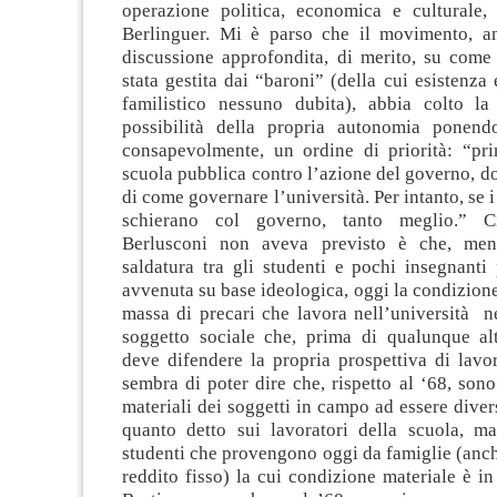
operazione politica, economica e culturale,
Berlinguer. Mi è parso che il movimento, a
discussione approfondita, di merito, su come 
stata gestita dai “baroni” (della cui esistenza 
familistico nessuno dubita), abbia colto la
possibilità della propria autonomia ponen
consapevolmente, un ordine di priorità: “pr
scuola pubblica contro l’azione del governo, 
di come governare l’università. Per intanto, se 
schierano col governo, tanto meglio.” C
Berlusconi non aveva previsto è che, men
saldatura tra gli studenti e pochi insegnanti 
avvenuta su base ideologica, oggi la condizione
massa di precari che lavora nell’università n
soggetto sociale che, prima di qualunque alt
deve difendere la propria prospettiva di lavo
sembra di poter dire che, rispetto al ‘68, sono
materiali dei soggetti in campo ad essere diver
quanto detto sui lavoratori della scuola, m
studenti che provengono oggi da famiglie (anc
reddito fisso) la cui condizione materiale è in