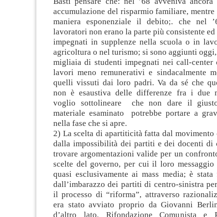
Basti pensare che: nel ’68 avveniva ancora
accumulazione del risparmio familiare, mentre o
maniera esponenziale il debito;. che nel ’
lavoratori non erano la parte più consistente ed
impegnati in supplenze nella scuola o in lavo
agricoltura o nel turismo; si sono aggiunti oggi,
migliaia di studenti impegnati nei call-cente
lavori meno remunerativi e sindacalmente me
quelli vissuti dai loro padri. Va da sé che qu
non è esaustiva delle differenze fra i due
voglio sottolineare che non dare il giust
materiale esaminato potrebbe portare a gravi 
nella fase che si apre.
2) La scelta di apartiticità fatta dal movimento è
dalla impossibilità dei partiti e dei docenti di
trovare argomentazioni valide per un confronto
scelte del governo, per cui il loro messaggio 
quasi esclusivamente ai mass media; è stata f
dall’imbarazzo dei partiti di centro-sinistra pe
il processo di “riforma”, attraverso razionaliz
era stato avviato proprio da Giovanni Berli
d’altro lato, Rifondazione Comunista e 