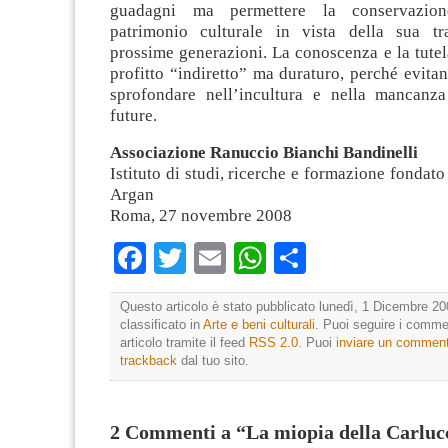
guadagni ma permettere la conservazion
patrimonio culturale in vista della sua tr
prossime generazioni. La conoscenza e la tute
profitto “indiretto” ma duraturo, perché evita
sprofondare nell’incultura e nella mancanza
future.
Associazione Ranuccio Bianchi Bandinelli
Istituto di studi, ricerche e formazione fondato
Argan
Roma, 27 novembre 2008
Facebook
Twitter
Email
WhatsApp
Condividi
Questo articolo è stato pubblicato lunedì, 1 Dicembre 20
classificato in
Arte e beni culturali
. Puoi seguire i comme
articolo tramite il feed
RSS 2.0
. Puoi
inviare un commen
trackback
dal tuo sito.
2 Commenti a “La miopia della Carluc