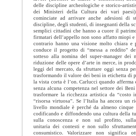
delle discipline archeologiche e storico-artisti
dei Ministeri della Cultura dei vari paes
cominciate ad arrivare anche adesioni di st
discipline, degli studenti, di insegnanti della sc
semplici cittadini che hanno a cuore il patrimo
firmatari dell’appello non sono affatto miopi e 
contrario hanno una visione molto chiara e 
conduce il progetto di “messa a reddito” dei
sotteso alla nomina del super-manager dei m
riduzione delle opere d’arte in merce, in prodot
leggi del mercato, da sfruttare oggi senza pe
trasformando il valore dei beni in etichetta di 
la vista corta è l’on. Carlucci quando afferm
senza alcuna competenza nel settore dei Beni 
trasformare la ricchezza artistica da “costo i
“risorsa virtuosa”. Se l’Italia ha ancora un 
livello mondiale è perché da almeno cinque 
codificando e diffondendo una cultura della tu
sulla conoscenza e non sul profitto, sulla
unitaria dei contesti e non sullo sfruttamen
consumistico. Valorizzare non significa ot