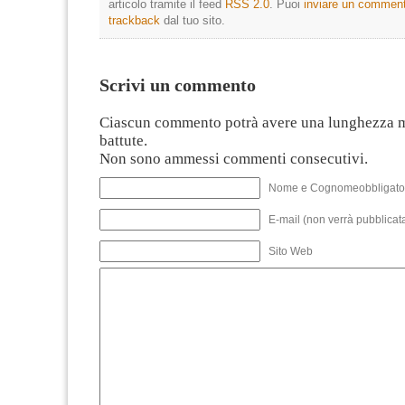
articolo tramite il feed
RSS 2.0
. Puoi
inviare un commen
trackback
dal tuo sito.
Scrivi un commento
Ciascun commento potrà avere una lunghezza 
battute.
Non sono ammessi commenti consecutivi.
Nome e Cognomeobbligato
E-mail (non verrà pubblicata
Sito Web