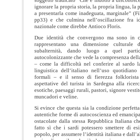
soggetto sradicato “Che è indotto a disconosce
ignorare la propria storia, la propria lingua, la 
a presentarla come inadeguata, marginale” (Fi
pp33) e che culmina nell’oscillazione fra id
nazionale come direbbe Antioco Floris.
Due identità che convergono ma sono in co
rappresentano una dimensione culturale 
subalternità, dando luogo a quel partic
autocolonizzante che vede la compresenza dell
– come la difficoltà nel conferire al sardo l
linguistica dell’italiano nell’uso quotidiano
formali – e il senso di fierezza folklorista
aspettative del turista in Sardegna alla ricer
esotiche, paesaggi rurali, pastori, signore vesti
muncadori e veline.
Si evince che questa sia la condizione perfetta 
autentiche forme di autocoscienza ed emancipa
ostacolate dalla stessa Repubblica Italiana c
fatto sì che i sardi potessero smettere di es
popolo, per assumere l’identità italiana e dall’al