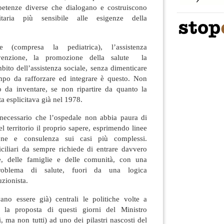
petenze diverse che dialogano e costruiscono
itaria più sensibile alle esigenze della
 (compresa la pediatrica), l’assistenza
revenzione, la promozione della salute la
ambito dell’assistenza sociale, senza dimenticare
ampo da rafforzare ed integrare è questo. Non
 da inventare, se non ripartire da quanto la
a esplicitava già nel 1978.
necessario che l’ospedale non abbia paura di
l territorio il proprio sapere, esprimendo linee
one e consulenza sui casi più complessi.
ciliari da sempre richiede di entrare davvero
ne, delle famiglie e delle comunità, con una
problema di salute, fuori da una logica
uzionista.
no essere già) centrali le politiche volte a
si la proposta di questi giorni del Ministro
i, ma non tutti) ad uno dei pilastri nascosti del