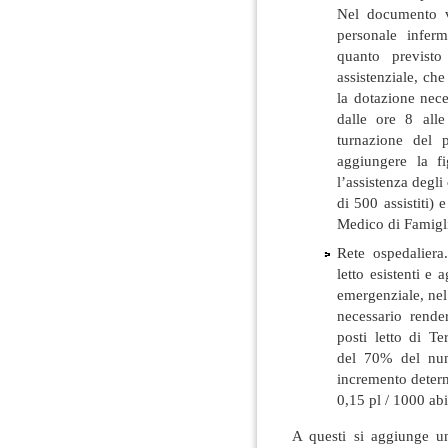
Nel documento v
personale inferm
quanto previsto
assistenziale, ch
la dotazione nece
dalle ore 8 alle
turnazione del p
aggiungere la fi
l’assistenza degl
di 500 assistiti) 
Medico di Famig
Rete ospedaliera
letto esistenti e 
emergenziale, nel
necessario rende
posti letto di Te
del 70% del nume
incremento deter
0,15 pl / 1000 abi
A questi si aggiunge un