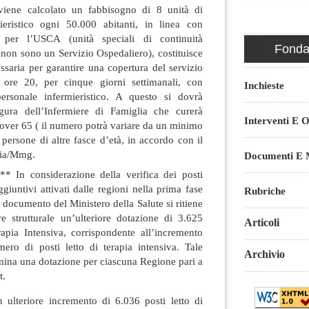
iene calcolato un fabbisogno di 8 unità di
ieristico ogni 50.000 abitanti, in linea con
 per l’USCA (unità speciali di continuità
Fondaz
e non sono un Servizio Ospedaliero), costituisce
ssaria per garantire una copertura del servizio
 ore 20, per cinque giorni settimanali, con
Inchieste
ersonale infermieristico. A questo si dovrà
gura dell’Infermiere di Famiglia che curerà
Interventi E O
i over 65 ( il numero potrà variare da un minimo
e persone di altre fasce d’età, in accordo con il
lia/Mmg.
Documenti E M
.** In considerazione della verifica dei posti
aggiuntivi attivati dalle regioni nella prima fase
Rubriche
 documento del Ministero della Salute si ritiene
re strutturale un’ulteriore dotazione di 3.625
Articoli
rapia Intensiva, corrispondente all’incremento
ro di posti letto di terapia intensiva. Tale
Archivio
mina una dotazione per ciascuna Regione pari a
t.
 ulteriore incremento di 6.036 posti letto di