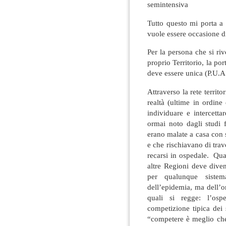
semintensiva
Tutto questo mi porta a
vuole essere occasione 
Per la persona che si riv
proprio Territorio, la por
deve essere unica (P.U.A.
Attraverso la rete territo
realtà (ultime in ordin
individuare e intercetta
ormai noto dagli studi 
erano malate a casa con 
e che rischiavano di tra
recarsi in ospedale. Qu
altre Regioni deve dive
per qualunque sistem
dell’epidemia, ma dell’o
quali si regge: l’ospe
competizione tipica dei 
“competere è meglio che