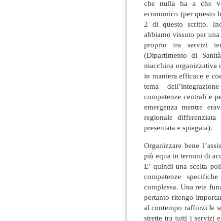
che nulla ha a che ved
economico (per questo ho
2 di questo scritto. In
abbiamo vissuto per una
proprio tra servizi te
(Dipartimento di Sanit
macchina organizzativa 
in maniera efficace e coe
tema dell’integrazion
competenze centrali e pe
emergenza mentre erava
regionale differenzia
presentata e spiegata).
Organizzare bene l’assis
più equa in termini di acc
E’ quindi una scelta pol
competenze specifiche
complessa. Una rete funz
pertanto ritengo importa
al contempo rafforzi le 
strette tra tutti i servizi