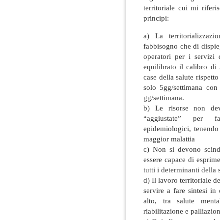
territoriale cui mi rife
principi:
a) La territorializza
fabbisogno che di dispie
operatori per i servizi 
equilibrato il calibro di
case della salute rispet
solo 5gg/settimana con 
gg/settimana.
b) Le risorse non dev
“aggiustate” per fa
epidemiologici, tenendo
maggior malattia
c) Non si devono scinde
essere capace di esprime
tutti i determinanti della 
d) Il lavoro territoriale 
servire a fare sintesi i
alto, tra salute menta
riabilitazione e palliazion