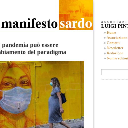
associaz
LUIGI PI
Home
Associazione
Contatti
a pandemia può essere
Newsletter
mbiamento del paradigma
Redazione
Norme editori