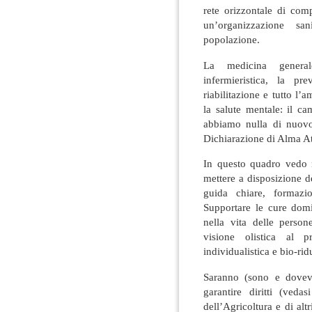
rete orizzontale di com
un’organizzazione san
popolazione.
La medicina generale
infermieristica, la p
riabilitazione e tutto l’
la salute mentale: il c
abbiamo nulla di nuovo
Dichiarazione di Alma At
In questo quadro vedo 
mettere a disposizione de
guida chiare, formazi
Supportare le cure domi
nella vita delle perso
visione olistica al 
individualistica e bio-rid
Saranno (sono e doveva
garantire diritti (veda
dell’Agricoltura e di altr