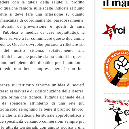
ere con la tutela della salute: il profitto
 qualche remora sulle scelte indicate al punto
oltre si deve fare una riflessione su quanto
 mancanza di coordinamento, paradossalmente,
rritoriali di prevenzione e quelli di cura
à Pubblica e medici di base soprattutto), la
deve servire a far comunicare queste due anime
rente. Questo dovrebbe portarci a riflettere sul
e del nostro sistema, relativamente alle
riferiche, anche perché siamo entrati in questa
mo nel pieno del dibattito per l’autonomia
ta (credo non ben compresa perché non ben
tenza sul territorio esprime un’idea di società
esso ai servizi e di ridistribuzione delle risorse.
itica prima che tecnica. Tuttavia richiede delle
 da spendere all’interno di una rete più
iona solo se ognuno fa bene il proprio lavoro,
nte che la medicina territoriale approfondisca e
sue specificità cercando connessioni sempre più
 e le attività territoriali, con ampio ricorso a una