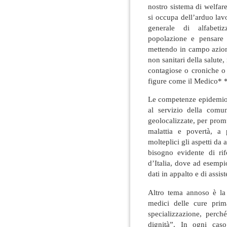
nostro sistema di welfare
si occupa dell’arduo lavo
generale di alfabetiz
popolazione e pensare 
mettendo in campo azioni
non sanitari della salute, 
contagiose o croniche o 
figure come il Medico* **
Le competenze epidemiol
al servizio della comu
geolocalizzate, per promu
malattia e povertà, a p
molteplici gli aspetti da 
bisogno evidente di rifo
d’Italia, dove ad esempio
dati in appalto e di assi
Altro tema annoso è la
medici delle cure pri
specializzazione, perch
dignità”. In ogni cas