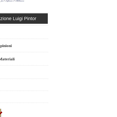
ione Luigi Pintor
pinioni
ateriali