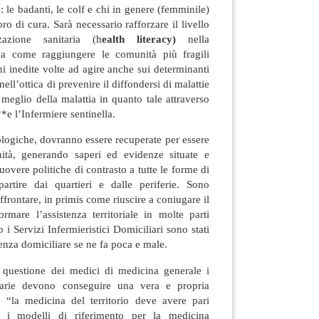
: le badanti, le colf e chi in genere (femminile)
ro di cura. Sarà necessario rafforzare il livello
zazione sanitaria (h
ealth literacy)
nella
a come raggiungere le comunità più fragili
 inedite volte ad agire anche sui determinanti
nell’ottica di prevenire il diffondersi di malattie
meglio della malattia in quanto tale attraverso
e l’Infermiere sentinella.
ogiche, dovranno essere recuperate per essere
nità, generando saperi ed evidenze situate e
overe politiche di contrasto a tutte le forme di
artire dai quartieri e dalle periferie. Sono
affrontare, in primis come riuscire a coniugare il
rmare l’assistenza territoriale in molte parti
 i Servizi Infermieristici Domiciliari sono stati
stenza domiciliare se ne fa poca e male.
 questione dei medici di medicina generale i
marie devono conseguire una vera e propria
é “la medicina del territorio deve avere pari
o i modelli di riferimento per la medicina