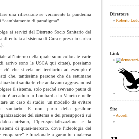
Direttore
 fare una riflessione se veramente la pandemia
di “cambiamento di paradigma”.
Roberto Lod
olge ai servizi del Distretto Socio Sanitario del
ta di entrata al sistema di Cura e presa in carico
).
Link
riale all’interno della quale sono collocate varie
e di arrivo sono le USCA qui citate), possiamo
re ciò che si cela nel territorio: ad esempio è
fatti che, tantissime persone che da settimane
situazioni sanitarie che andavano aggravandosi
volgere il sistema, solo perché avevano paura di
anto è accaduto in Lombardia in Veneto e nelle
ntare un caso di studio, un modello da evitare
a sanitario. E non parlo della gestione
Sito
rganizzazione del sistema e dei presupposti sui
Accedi
dalo-centrismo, l’iper-specializzazione e la
sistemi di quasi-mercato, dove l’ideologia del
 cooperare” è funzionale a garantire qualcosa