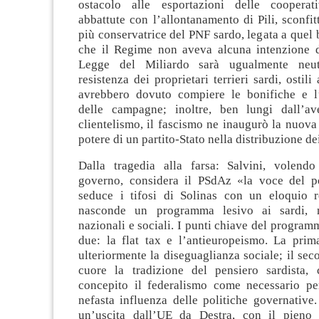
ostacolo alle esportazioni delle cooperat
abbattute con l’allontanamento di Pili, sconfit
più conservatrice del PNF sardo, legata a quel 
che il Regime non aveva alcuna intenzione d
Legge del Miliardo sarà ugualmente neutr
resistenza dei proprietari terrieri sardi, ostili
avrebbero dovuto compiere le bonifiche e l’e
delle campagne; inoltre, ben lungi dall’av
clientelismo, il fascismo ne inaugurò la nuova 
potere di un partito-Stato nella distribuzione de
Dalla tragedia alla farsa: Salvini, volendo
governo, considera il PSdAz «la voce del p
seduce i tifosi di Solinas con un eloquio r
nasconde un programma lesivo ai sardi, ne
nazionali e sociali. I punti chiave del program
due: la flat tax e l’antieuropeismo. La pri
ulteriormente la diseguaglianza sociale; il sec
cuore la tradizione del pensiero sardista,
concepito il federalismo come necessario per
nefasta influenza delle politiche governative
un’uscita dall’UE da Destra, con il pieno r