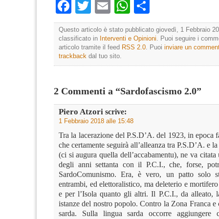
Facebook
Twitter
Email
WhatsApp
Condividi
Questo articolo è stato pubblicato giovedì, 1 Febbraio 20
classificato in
Interventi e Opinioni
. Puoi seguire i comm
articolo tramite il feed
RSS 2.0
. Puoi
inviare un commen
trackback
dal tuo sito.
2 Commenti a “Sardofascismo 2.0”
Piero Atzori
scrive:
1 Febbraio 2018 alle 15:48
Tra la lacerazione del P.S.D’A. del 1923, in epoca fa
che certamente seguirà all’alleanza tra P.S.D’A. e la
(ci si augura quella dell’accabamentu), ne va citata 
degli anni settanta con il P.C.I., che, forse, po
SardoComunismo. Era, è vero, un patto solo st
entrambi, ed elettoralistico, ma deleterio e mortifero
e per l’Isola quanto gli altri. Il P.C.I., da alleato,
istanze del nostro popolo. Contro la Zona Franca e 
sarda. Sulla lingua sarda occorre aggiungere 