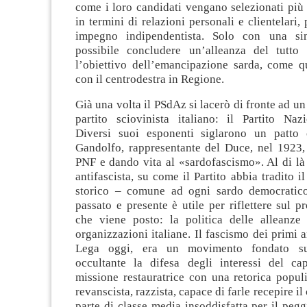
come i loro candidati vengano selezionati più 
in termini di relazioni personali e clientelari,
impegno indipendentista. Solo con una si
possibile concludere un’alleanza del tutto
l’obiettivo dell’emancipazione sarda, come q
con il centrodestra in Regione.
Già una volta il PSdAz si lacerò di fronte ad u
partito sciovinista italiano: il Partito Nazi
Diversi suoi esponenti siglarono un patto 
Gandolfo, rappresentante del Duce, nel 1923,
PNF e dando vita al «sardofascismo». Al di là
antifascista, su come il Partito abbia tradito i
storico – comune ad ogni sardo democratico
passato e presente è utile per riflettere sul p
che viene posto: la politica delle alleanze
organizzazioni italiane. Il fascismo dei primi 
Lega oggi, era un movimento fondato sul
occultante la difesa degli interessi del ca
missione restauratrice con una retorica populi
revanscista, razzista, capace di farle recepire i
parte di classe media insoddisfatta per il peg