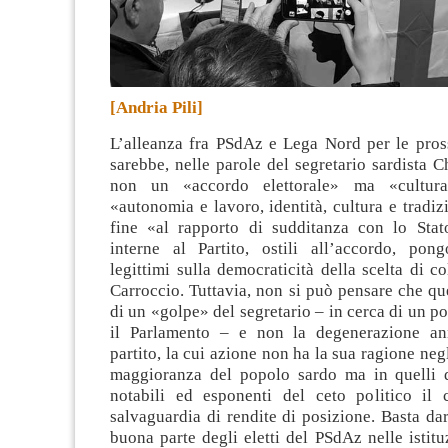
[Andria Pili]
L’alleanza fra PSdAz e Lega Nord per le pross
sarebbe, nelle parole del segretario sardista Ch
non un «accordo elettorale» ma «cultura
«autonomia e lavoro, identità, cultura e tradiz
fine «al rapporto di sudditanza con lo Stat
interne al Partito, ostili all’accordo, po
legittimi sulla democraticità della scelta di co
Carroccio. Tuttavia, non si può pensare che ques
di un «golpe» del segretario – in cerca di un po
il Parlamento – e non la degenerazione an
partito, la cui azione non ha la sua ragione negl
maggioranza del popolo sardo ma in quelli 
notabili ed esponenti del ceto politico il
salvaguardia di rendite di posizione. Basta da
buona parte degli eletti del PSdAz nelle istitu