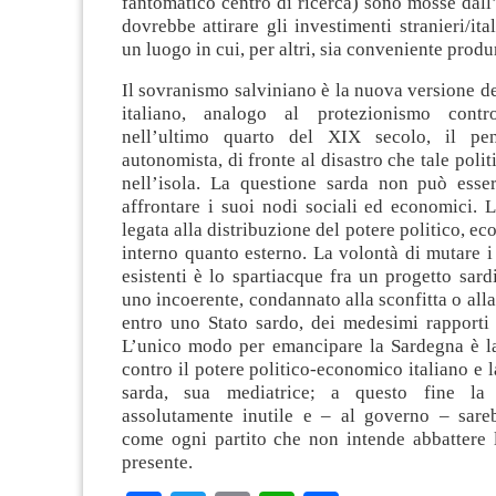
fantomatico centro di ricerca) sono mosse dall’
dovrebbe attirare gli investimenti stranieri/ita
un luogo in cui, per altri, sia conveniente produ
Il sovranismo salviniano è la nuova versione d
italiano, analogo al protezionismo contr
nell’ultimo quarto del XIX secolo, il pens
autonomista, di fronte al disastro che tale poli
nell’isola. La questione sarda non può esser
affrontare i suoi nodi sociali ed economici. 
legata alla distribuzione del potere politico, e
interno quanto esterno. La volontà di mutare i 
esistenti è lo spartiacque fra un progetto sard
uno incoerente, condannato alla sconfitta o alla
entro uno Stato sardo, dei medesimi rapporti 
L’unico modo per emancipare la Sardegna è la
contro il potere politico-economico italiano e l
sarda, sua mediatrice; a questo fine l
assolutamente inutile e – al governo – sar
come ogni partito che non intende abbattere l
presente.