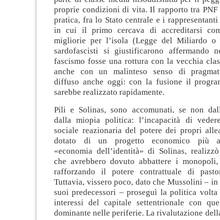
proprie condizioni di vita. Il rapporto tra PNF
pratica, fra lo Stato centrale e i rappresentant
in cui il primo cercava di accreditarsi co
migliorie per l’isola (Legge del Miliardo o 
sardofascisti si giustificarono affermando 
fascismo fosse una rottura con la vecchia cla
anche con un malinteso senso di pragmati
diffuso anche oggi: con la fusione il progra
sarebbe realizzato rapidamente.
Pili e Solinas, sono accomunati, se non dal
dalla miopia politica: l’incapacità di veder
sociale reazionaria del potere dei propri alleat
dotato di un progetto economico più art
«economia dell’identità» di Solinas, realizzò
che avrebbero dovuto abbattere i monopoli, 
rafforzando il potere contrattuale di pasto
Tuttavia, vissero poco, dato che Mussolini – in 
suoi predecessori – proseguì la politica volta 
interessi del capitale settentrionale con que
dominante nelle periferie. La rivalutazione della