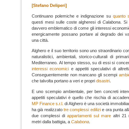
[Stefano Deliperi]
Continuano polemiche e indignazione su
quanto 
questi mesi sulle coste algheresi di
Calabona
.
Si
davvero emblematico di come gli interessi economic
energicamente possano portare al degrado dei val
una città.
Alghero e il suo territorio sono uno straordinario con
naturalistici, ambientali, storico-culturali di prim
Mediterraneo.
Al tempo stesso, su di essi si conc
interessi economici
e appetiti speculativi di altre
Conseguentemente non mancano gli scempi
ambie
che talvolta portano a veri e propri
disastri
.
E uno scempio ambientale, per ben concreti inter
appetiti speculativi è quello che rischia di accade
MP Finance s.r.l.
di Alghero è una società immobiliar
ha già realizzato
tre complessi edilizi
e ora punta al
due complessi di
appartamenti sul mare
altri 21 
metri dalla battigia, a
Calabona
.