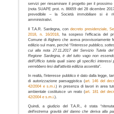
servizi per riesaminare il progetto per il prossimo
(nota SUAPE prot. n. 86659 del 28 dicembre 201
prevedibile – la Società immobiliare si è riv
amministrativi.
Il T.A.R. Sardegna, con
decreto presidenziale, Se
2018, n. 16/2018
, ha sospeso l’efficacia del p
Comune di Alghero che aveva provvisoriamente fer
edilizio sul mare, perché “
l’interesse pubblico, sottes
cui alla nota 27.11.2017 del Servizio Tutela del
Regione Sardegna, è del tutto vago non essendo i
dell’Ufficio tutela quali siano gli specifici interess
verrebbero lesi dall’attività edilizia assentita
”.
In realtà, l’interesse pubblico è dato dalla legge, ta
di autorizzazione paesaggistica (
art. 146 del decr
42/2004 e s.m.i.
) in presenza di lavori in area tu
ambientale costituisce un reato (
art. 181 del decr
42/2004 e s.m.i.
).
Quindi, a giudizio del T.A.R., è stata “
ritenu
dell’estrema gravità del danno che deriva alla par