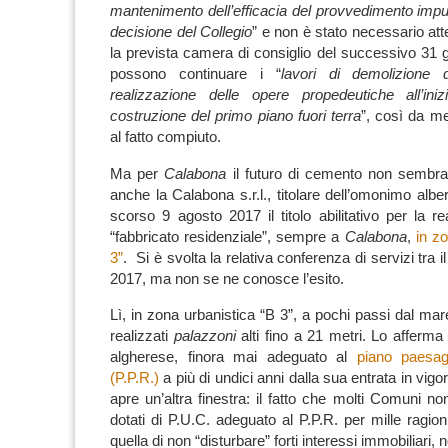
mantenimento dell’efficacia del provvedimento impu
decisione del Collegio
” e non è stato necessario 
la prevista camera di consiglio del successivo 31 
possono continuare i “
lavori di demolizione 
realizzazione delle opere propedeutiche all’iniz
costruzione del primo piano fuori terra
”, così da me
al fatto compiuto.
Ma per
Calabona
il futuro di cemento non sembra 
anche la Calabona s.r.l., titolare dell’omonimo alb
scorso 9 agosto 2017 il titolo abilitativo per la r
“fabbricato residenziale”, sempre a
Calabona
,
in z
3”
.
Si è svolta la relativa conferenza di servizi tra il
2017, ma non se ne conosce l’esito.
Lì, in zona urbanistica “B 3”, a pochi passi dal ma
realizzati
palazzoni
alti fino a 21 metri. Lo afferma
algherese, finora mai adeguato al
piano paesagg
(P.P.R.)
a più di undici anni dalla sua entrata in vig
apre un’altra finestra: il fatto che molti Comuni n
dotati di P.U.C. adeguato al P.P.R. per mille ragio
quella di non “disturbare” forti interessi immobiliari