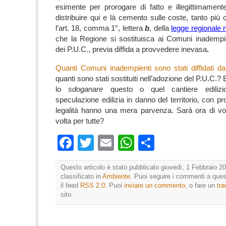
esimente per prorogare di fatto e illegittimamente 
distribuire qui e là cemento sulle coste, tanto più
l’art. 18, comma 1°, lettera
b
, della
legge regionale 
che la Regione si sostituisca ai Comuni inadempie
dei P.U.C., previa diffida a provvedere inevasa
.
Quanti Comuni inadempienti sono stati diffidati da
quanti sono stati sostituiti nell’adozione del P.U.C.?
E
lo
sdoganare
questo o quel cantiere edilizi
speculazione edilizia in danno del territorio, con p
legalità hanno una mera parvenza.
Sarà ora di vo
volta per tutte?
Facebook
Twitter
Email
WhatsApp
Condividi
Questo articolo è stato pubblicato giovedì, 1 Febbraio 20
classificato in
Ambiente
. Puoi seguire i commenti a quest
il feed
RSS 2.0
. Puoi
inviare un commento
, o fare un
tr
sito.