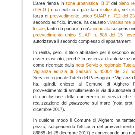
L’area rientra in
zona urbanistica “B 3”
del
piano re
(P.R.G.)
e un edificio è già stato
realizzato
, nel si
forza di
provvedimento unico SUAP n. 712 del 23
secondo edificio, invece, ha causato
vivacissime 
locale
, tanto da portare a un’
annunciata
sospensione 
provvedimento unico SUAP n. 985 del 15 nov
autorizzava il secondo complesso di appartamenti.
In realtà, però, il titolo abilitativo per il secondo 
esser rilasciato, perché in assenza di autorizzazio
come ricordato dalla
nota Servizio regionale Tutel
Vigilanza edilizia di Sassari n. 45904 del 27 
Servizio regionale Tutela del Paesaggio e Vigilanza E
ha, quindi, chiesto al Comune di Alghero l
provvedimento di annullamento in via di autotutela 
di conclusione della conferenza di servizi che h
realizzazione del
palazzone
sul mare (nota prot.
dicembre 2017).
In qualche modo il Comune di Alghero ha tentat
pezza
, sospendendo l’efficacia del provvediment
86869 del 28 dicembre 2017) e convocando una nuo