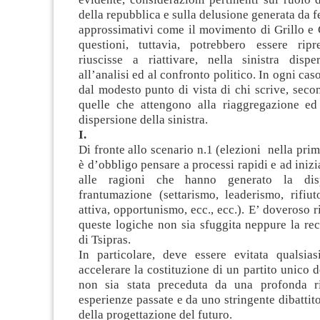
della repubblica e sulla delusione generata da f
approssimativi come il movimento di Grillo e 
questioni, tuttavia, potrebbero essere rip
riuscisse a riattivare, nella sinistra disper
all’analisi ed al confronto politico. In ogni caso
dal modesto punto di vista di chi scrive, secon
quelle che attengono alla riaggregazione ed 
dispersione della sinistra.
I.
Di fronte allo scenario n.1 (elezioni nella pri
è d’obbligo pensare a processi rapidi e ad inizi
alle ragioni che hanno generato la dis
frantumazione (settarismo, leaderismo, rifiut
attiva, opportunismo, ecc., ecc.). E’ doveroso 
queste logiche non sia sfuggita neppure la re
di Tsipras.
In particolare, deve essere evitata qualsias
accelerare la costituzione di un partito unico d
non sia stata preceduta da una profonda ri
esperienze passate e da uno stringente dibattito
della progettazione del futuro.