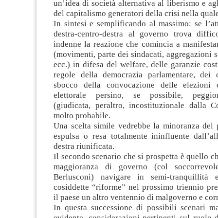
un’idea di società alternativa al liberismo e agl
del capitalismo generatori della crisi nella qual
In sintesi e semplificando al massimo: se l’at
destra-centro-destra al governo trova diffic
indenne la reazione che comincia a manifestar
(movimenti, parte dei sindacati, aggregazioni so
ecc.) in difesa del welfare, delle garanzie cost
regole della democrazia parlamentare, dei dir
sbocco della convocazione delle elezioni
elettorale persino, se possibile, peggior
(giudicata, peraltro, incostituzionale dalla 
molto probabile.
Una scelta simile vedrebbe la minoranza del p
espulsa o resa totalmente ininfluente dall’a
destra riunificata.
Il secondo scenario che si prospetta è quello ch
maggioranza di governo (col soccorrevol
Berlusconi) navigare in semi-tranquillità 
cosiddette “riforme” nel prossimo triennio pr
il paese un altro ventennio di malgoverno e cor
In questa successione di possibili scenari 
evidente, considerazioni pertinenti sul ruolo 