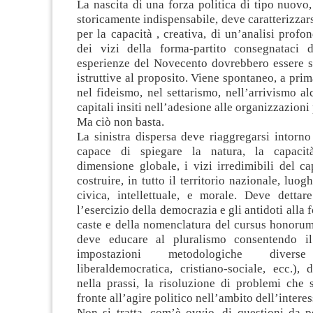
La nascita di una forza politica di tipo nuovo,
storicamente indispensabile, deve caratterizzar
per la capacità , creativa, di un’analisi profon
dei vizi della forma-partito consegnataci 
esperienze del Novecento dovrebbero essere s
istruttive al proposito. Viene spontaneo, a prim
nel fideismo, nel settarismo, nell’arrivismo al
capitali insiti nell’adesione alle organizzazioni 
Ma ciò non basta.
La sinistra dispersa deve riaggregarsi intorn
capace di spiegare la natura, la capacità 
dimensione globale, i vizi irredimibili del c
costruire, in tutto il territorio nazionale, luo
civica, intellettuale, e morale. Deve dettar
l’esercizio della democrazia e gli antidoti alla
caste e della nomenclatura del cursus honorum.
deve educare al pluralismo consentendo il
impostazioni metodologiche diverse
liberaldemocratica, cristiano-sociale, ecc.), 
nella prassi, la risoluzione di problemi che 
fronte all’agire politico nell’ambito dell’intere
Non si tratta, com’è ovvio, di questioni da p