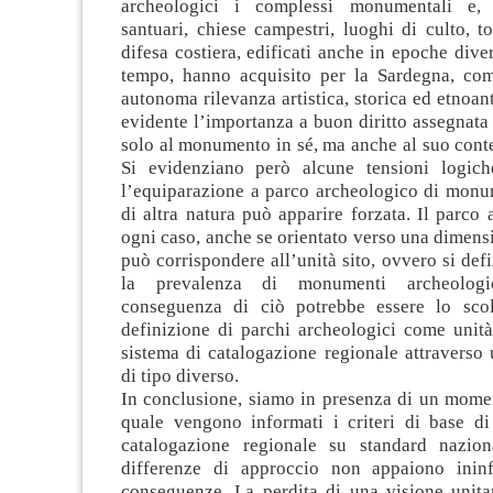
archeologici i complessi monumentali e, i
santuari, chiese campestri, luoghi di culto, to
difesa costiera, edificati anche in epoche diver
tempo, hanno acquisito per la Sardegna, co
autonoma rilevanza artistica, storica ed etnoan
evidente l’importanza a buon diritto assegnata
solo al monumento in sé, ma anche al suo cont
Si evidenziano però alcune tensioni logich
l’equiparazione a parco archeologico di monum
di altra natura può apparire forzata. Il parco 
ogni caso, anche se orientato verso una dimens
può corrispondere all’unità sito, ovvero si defi
la prevalenza di monumenti archeologi
conseguenza di ciò potrebbe essere lo scol
definizione di parchi archeologici come unità t
sistema di catalogazione regionale attraverso un
di tipo diverso.
In conclusione, siamo in presenza di un momen
quale vengono informati i criteri di base di 
catalogazione regionale su standard nazion
differenze di approccio non appaiono ininf
conseguenze. La perdita di una visione unitar