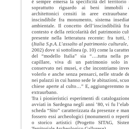
è sempre emersa la specificità del territorio
soprattutto riguardo ai beni immobili a
architettonici censiti in aree extraurba
inscindibile fra monumento, sistema insedia
ambientale. Il concetto dell’inscindibilità 
contesto e della reticolarità del patrimonio cul
presente nella letteratura recente: fra tutti, 
(
Italia S.p.A. L’assalto al patrimonio culturale
,
2002) dove si sottolinea (p. 10) come la caratter
del “modello Italia” sia “….tutta nella pr
capillare, viva di un patrimonio solo in
conservato nei musei, e che incontriamo inve
volerlo e anche senza pensarci, nelle strade del
nei palazzi in cui hanno sede le abitazioni, scuol
chiese aperte al culto…” E, aggiungeremmo noi
extraurbano.
Tra i pionieristici esperimenti di catalogazion
avviati in Sardegna negli anni ’80, vi fu l’ela
scheda “Sito” caratterizzata da presenze e manu
fossero essi archeologici (monumenti o reperti)
o storico artistici (Progetto SITAG, Siste
Territoriale Archeologico Gallurese).