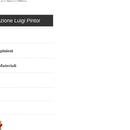
ione Luigi Pintor
pinioni
ateriali