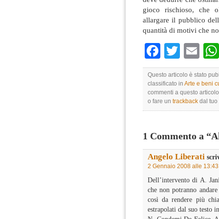
gioco rischioso, che o
allargare il pubblico del
quantità di motivi che no
Faceboo
Twitte
Em
Questo articolo è stato pu
classificato in
Arte e beni cu
commenti a questo articolo 
o fare un
trackback
dal tuo 
1 Commento a “Al 
Angelo Liberati
scri
2 Gennaio 2008 alle 13:43
Dell’intervento di A. Jan
che non potranno andare a
così da rendere più chiar
estrapolati dal suo testo i