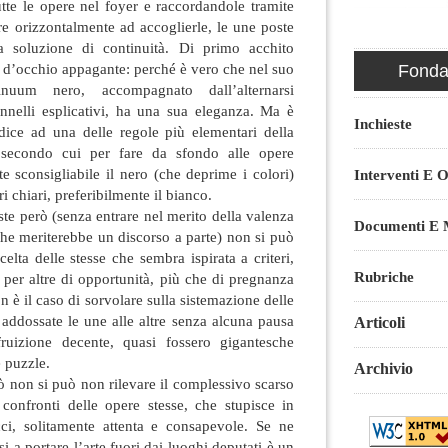
tte le opere nel foyer e raccordandole tramite
e orizzontalmente ad accoglierle, le une poste
za soluzione di continuità. Di primo acchito
 d’occhio appagante: perché è vero che nel suo
Fondaz
nuum nero, accompagnato dall’alternarsi
nnelli esplicativi, ha una sua eleganza. Ma è
Inchieste
ice ad una delle regole più elementari della
 secondo cui per fare da sfondo alle opere
te sconsigliabile il nero (che deprime i colori)
Interventi E O
i chiari, preferibilmente il bianco.
te però (senza entrare nel merito della valenza
Documenti E M
 che meriterebbe un discorso a parte) non si può
elta delle stesse che sembra ispirata a criteri,
Rubriche
e per altre di opportunità, più che di pregnanza
on è il caso di sorvolare sulla sistemazione delle
i addossate le une alle altre senza alcuna pausa
Articoli
uizione decente, quasi fossero gigantesche
e puzzle.
Archivio
iò non si può non rilevare il complessivo scarso
 confronti delle opere stesse, che stupisce in
ci, solitamente attenta e consapevole. Se ne
i a portare l’arte fuori dai luoghi deputati è un