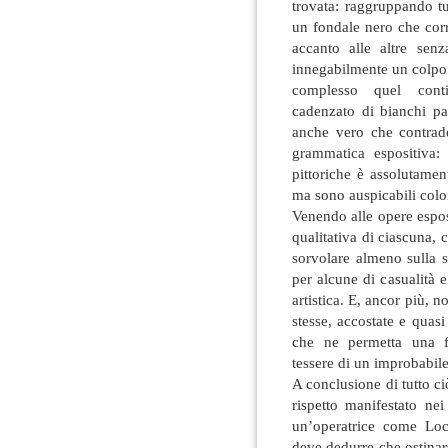
trovata: raggruppando tu
un fondale nero che corr
accanto alle altre sen
innegabilmente un colpo
complesso quel conti
cadenzato di bianchi pa
anche vero che contradd
grammatica espositiva:
pittoriche è assolutamen
ma sono auspicabili color
Venendo alle opere espos
qualitativa di ciascuna,
sorvolare almeno sulla sc
per alcune di casualità 
artistica. E, ancor più, n
stesse, accostate e quas
che ne permetta una fr
tessere di un improbabil
A conclusione di tutto c
rispetto manifestato nei
un’operatrice come Loc
deve dedurre che ostinars