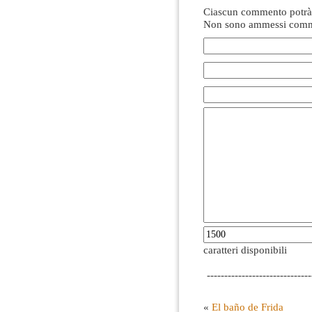
Ciascun commento potrà 
Non sono ammessi comme
caratteri disponibili
------------------------------
«
El baño de Frida