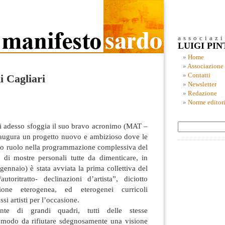
associaz
LUIGI PI
Home
Associazione
Contatti
di Cagliari
Newsletter
Redazione
Norme editori
ari adesso sfoggia il suo bravo acronimo (MAT –
naugura un progetto nuovo e ambizioso dove le
oro ruolo nella programmazione complessiva del
 di mostre personali tutte da dimenticare
, in
 gennaio) è stata avviata la prima collettiva del
utoritratto- declinazioni d’artista”, diciotto
zione eterogenea, ed eterogenei curricoli
ssi artisti per l’occasione.
ente di grandi quadri, tutti delle stesse
n modo da rifiutare sdegnosamente una visione