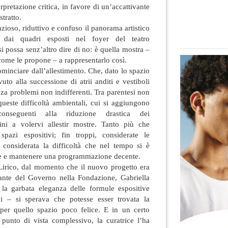
rpretazione critica, in favore di un’accattivante
tratto.
zioso, riduttivo e confuso il panorama artistico
 dai quadri esposti nel foyer del teatro
i possa senz’altro dire di no: è quella mostra –
come le propone – a rappresentarlo così.
inciare dall’allestimento. Che, dato lo spazio
vuto alla successione di atrii anditi e vestiboli
nza problemi non indifferenti. Tra parentesi non
queste difficoltà ambientali, cui si aggiungono
onseguenti alla riduzione drastica dei
tini a volervi allestir mostre. Tanto più che
spazi espositivi; fin troppi, considerate le
e considerata la difficoltà che nel tempo si è
re e mantenere una programmazione decente.
Lirico, dal momento che il nuovo progetto era
tante del Governo nella Fondazione, Gabriella
la garbata eleganza delle formule espositive
ni – si sperava che potesse esser trovata la
per quello spazio poco felice. E in un certo
punto di vista complessivo, la curatrice l’ha