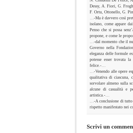
N. Condemi De Felice, A.
Dessy, A. Fiori, G. Frogh
F. Ortu, Ottonello, G. Pin
…-Ma è davvero così prete
isolano, come appare dai 
Penso che si possa senz’a
propone, e come le propo
…-dal momento che il nuo
Governo nella Fondazion
eleganza delle formule esp
potesse esser trovata la
felice.-…
…-Venendo alle opere espo
qualitativa di ciascuna,
sorvolare almeno sulla sce
alcune di casualità e p
artistica.-…
…-A conclusione di tutto 
rispetto manifestato nei c
Scrivi un commen