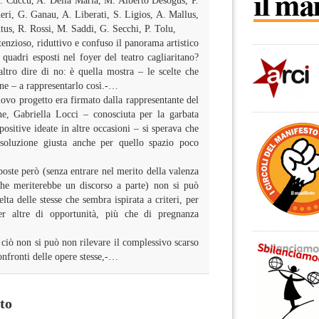
 Cuccu, A. Della Maria, M. Alberto Desogus, P.
eri, G. Ganau, A. Liberati, S. Ligios, A. Mallus,
tus, R. Rossi, M. Saddi, G. Secchi, P. Tolu,
nzioso, riduttivo e confuso il panorama artistico
quadri esposti nel foyer del teatro cagliaritano?
ltro dire di no: è quella mostra – le scelte che
ne – a rappresentarlo così.-…
vo progetto era firmato dalla rappresentante del
e, Gabriella Locci – conosciuta per la garbata
ositive ideate in altre occasioni – si sperava che
 soluzione giusta anche per quello spazio poco
ste però (senza entrare nel merito della valenza
 che meriterebbe un discorso a parte) non si può
lta delle stesse che sembra ispirata a criteri, per
er altre di opportunità, più che di pregnanza
ciò non si può non rilevare il complessivo scarso
onfronti delle opere stesse,-…
to