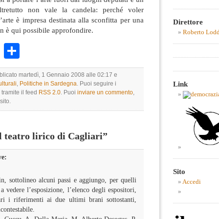
ltretutto non vale la candela: perché voler
l’arte è impresa destinata alla sconfitta per una
Direttore
n è qui possibile approfondire.
Roberto Lod
k
r
ail
WhatsApp
Condividi
bblicato martedì, 1 Gennaio 2008 alle 02:17 e
Link
lturali
,
Politiche in Sardegna
. Puoi seguire i
tramite il feed
RSS 2.0
. Puoi
inviare un commento
,
sito.
teatro lirico di Cagliari”
ve:
Sito
in, sottolineo alcuni passi e aggiungo, per quelli
Accedi
 vedere l’esposizione, l’elenco degli espositori,
i i riferimenti ai due ultimi brani sottostanti,
ncontestabile.