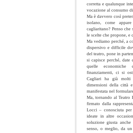
corretta e qualunque inte
vocazione al consumo dis
Ma è davvero così preten
isolano, come appare
cagliaritano? Penso che s
le scelte che propone, e 
Ma vediamo perché, a com
dispersivo e difficile do
del teatro, pone in parte
si capisce perché, date 
quelle economiche c
finanziamenti, ci si os
Cagliari ha già molti 
dimensioni della città 
manifestata nel formula
Ma, tornando al Teatro 
firmato dalla rappresen
Locci – conosciuta per 
ideate in altre occasio
soluzione giusta anche 
senso, o meglio, da un 