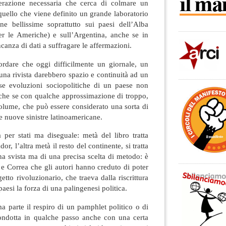
razione necessaria che cerca di colmare un
uello che viene definito un grande laboratorio
ne bellissime soprattutto sui paesi dell’Alba
er le Americhe) e sull’Argentina, anche se in
anza di dati a suffragare le affermazioni.
cordare che oggi difficilmente un giornale, un
na rivista darebbero spazio e continuità ad un
ose evoluzioni sociopolitiche di un paese non
nche se con qualche approssimazione di troppo,
 volume, che può essere considerato una sorta di
e nuove sinistre latinoamericane.
 per stati ma diseguale: metà del libro tratta
r, l’altra metà il resto del continente, si tratta
a svista ma di una precisa scelta di metodo: è
e Correa che gli autori hanno creduto di poter
tto rivoluzionario, che traeva dalla riscrittura
 paesi la forza di una palingenesi politica.
ma parte il respiro di un pamphlet politico o di
condotta in qualche passo anche con una certa