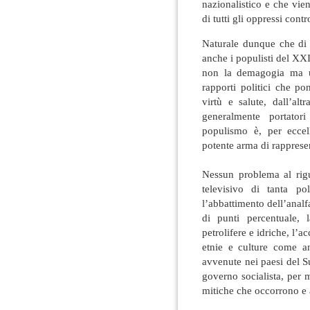
nazionalistico e che vie
di tutti gli oppressi contr
Naturale dunque che di 
anche i populisti del XX
non la demagogia ma un
rapporti politici che po
virtù e salute, dall’alt
generalmente portatori
populismo è, per eccell
potente arma di rapprese
Nessun problema al rigu
televisivo di tanta po
l’abbattimento dell’anal
di punti percentuale, l
petrolifere e idriche, l’ac
etnie e culture come an
avvenute nei paesi del 
governo socialista, per m
mitiche che occorrono e 