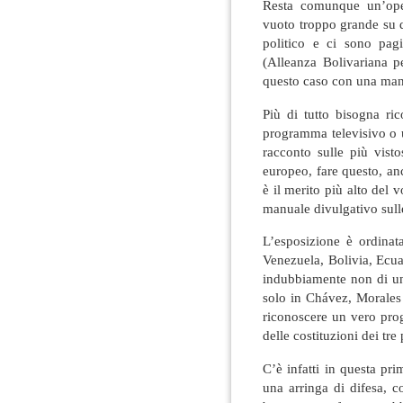
Resta comunque un’ope
vuoto troppo grande su q
politico e ci sono pagi
(Alleanza Bolivariana p
questo caso con una manc
Più di tutto bisogna ri
programma televisivo o u
racconto sulle più vist
europeo, fare questo, a
è il merito più alto del
manuale divulgativo sull
L’esposizione è ordinata
Venezuela, Bolivia, Ecuado
indubbiamente non di un
solo in Chávez, Morales 
riconoscere un vero proge
delle costituzioni dei tre
C’è infatti in questa pri
una arringa di difesa, 