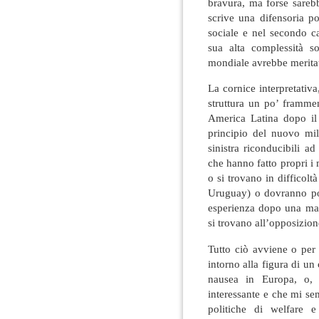
bravura, ma forse sarebb
scrive una difensoria po
sociale e nel secondo c
sua alta complessità s
mondiale avrebbe meritat
La cornice interpretativa
struttura un po’ framme
America Latina dopo il 
principio del nuovo mil
sinistra riconducibili ad
che hanno fatto propri i
o si trovano in difficol
Uruguay) o dovranno por
esperienza dopo una mag
si trovano all’opposizio
Tutto ciò avviene o per 
intorno alla figura di un
nausea in Europa, o, 
interessante e che mi sem
politiche di welfare 