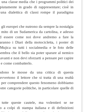
di una classe media che i programmi politici dei
piutamente in grado di rappresentare; cioè in
 una dialettica di classi rompe il paradigma
gli europei che nutrono da sempre la nostalgia
 il mito di un Sudamerica da cartolina, e adesso
ad essere come noi dove andremo a fare la
aranno i Diari della motocicletta, i poster di
 Mujica su tutti i socialmedia e le foto delle
sembra che il bello sia poter sparare al nemico
davanti e non devi sforzarti a pensare per capire
 e come combatterlo.
ndono le mosse da una critica di questa
avvertono il lettore che si tratta di una realtà
he per comprendere questo fenomeno dobbiamo
stre categorie politiche, in particolare quelle di
 tutte queste cautele, ma volentieri se ne
 a colpi di stampa italiana e di definizioni