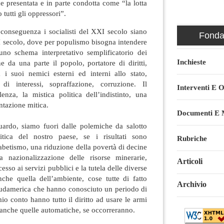
ne presentata e in parte condotta come “la lotta
o tutti gli oppressori”.
conseguenza i socialisti del XXI secolo siano
Fondaz
I secolo, dove per populismo bisogna intendere
o schema interpretativo semplificatorio dei
Inchieste
ne da una parte il popolo, portatore di diritti,
ra i suoi nemici esterni ed interni allo stato,
 di interessi, sopraffazione, corruzione. Il
Interventi E O
enza, la mistica politica dell’indistinto, una
ntazione mitica.
Documenti E M
ardo, siamo fuori dalle polemiche da salotto
litica del nostro paese, se i risultati sono
Rubriche
fabetismo, una riduzione della povertà di decine
a nazionalizzazione delle risorse minerarie,
Articoli
cesso ai servizi pubblici e la tutela delle diverse
che quella dell’ambiente, cose tutte di fatto
Archivio
Sudamerica che hanno conosciuto un periodo di
io conto hanno tutto il diritto ad usare le armi
anche quelle automatiche, se occorreranno.