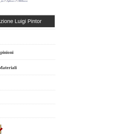
ione Luigi Pintor
pinioni
ateriali