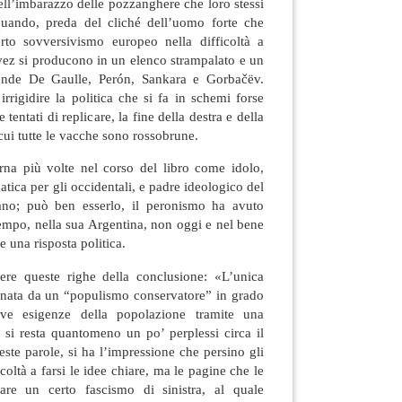
ell’imbarazzo delle pozzanghere che loro stessi
uando, preda del cliché dell’uomo forte che
rto sovversivismo europeo nella difficoltà a
ávez si producono in un elenco strampalato e un
ende De Gaulle, Perón, Sankara e Gorbačëv.
rigidire la politica che si fa in schemi forse
 tentati di replicare, la fine della destra e della
 cui tutte le vacche sono rossobrune.
orna più volte nel corso del libro come idolo,
atica per gli occidentali, e padre ideologico del
ano; può ben esserlo, il peronismo ha avuto
empo, nella sua Argentina, non oggi e nel bene
 una risposta politica.
ere queste righe della conclusione: «L’unica
ignata da un “populismo conservatore” in grado
ove esigenze della popolazione tramite una
» si resta quantomeno un po’ perplessi circa il
ueste parole, si ha l’impressione che persino gli
coltà a farsi le idee chiare, ma le pagine che le
re un certo fascismo di sinistra, al quale