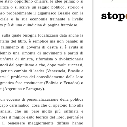
e stato opportuno chiarirsi le idee prima; o si
litica o si scrive un saggio politico, storico e
aso probabilmente il gigantesco Brasile con la
ociale e la sua economia trainante a livello
o più di una quindicina di pagine frettolose.
, sulla quale bisogna focalizzarsi data anche la
ntaria del libro, è semplice ma non banale: in
fallimento di governi di destra si è avuta al
lennio una rimonta di movimenti e partiti di
 un’area di sinistra, riformista o rivoluzionaria
 modi del populismo e che, dopo molti successi,
tà per un cambio di leader (Venezuela, Brasile e
si il problema del consolidamento della loro
matica fase costituente (Bolivia e Ecuador) o
ne (Argentina e Paraguay).
un eccesso di personalizzazione della politica
 capo carismatico, cosa che ci ripetono fino alla
analisi che mi pare molto più raffinata e
bra il miglior esito teorico del libro, perché le
e il benessere maggiormente diffuso hanno