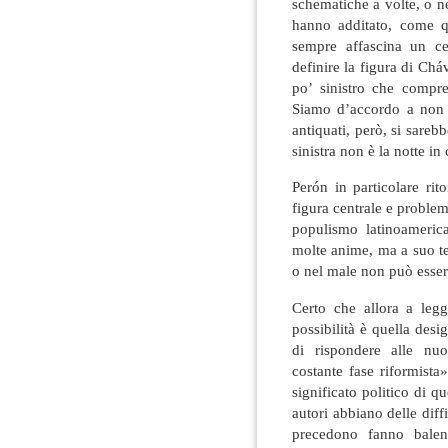
schematiche a volte, o n
hanno additato, come q
sempre affascina un ce
definire la figura di Ch
po’ sinistro che compr
Siamo d’accordo a non ir
antiquati, però, si sarebbe
sinistra non è la notte in
Perón in particolare rit
figura centrale e problem
populismo latinoameric
molte anime, ma a suo t
o nel male non può essere
Certo che allora a legg
possibilità è quella des
di rispondere alle nu
costante fase riformista
significato politico di q
autori abbiano delle diffi
precedono fanno balena