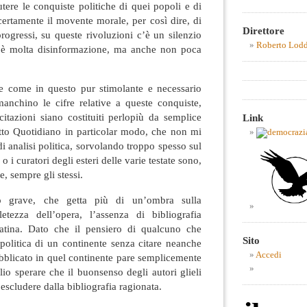
utere le conquiste politiche di quei popoli e di
ertamente il movente morale, per così dire, di
Direttore
progressi, su queste rivoluzioni c’è un silenzio
Roberto Lod
’è molta disinformazione, ma anche non poca
re come in questo pur stimolante e necessario
nchino le cifre relative a queste conquiste,
citazioni siano costituiti perlopiù da semplice
Link
Fatto Quotidiano in particolar modo, che non mi
i analisi politica, sorvolando troppo spesso sul
o i curatori degli esteri delle varie testate sono,
e, sempre gli stessi.
 grave, che getta più di un’ombra sulla
etezza dell’opera, l’assenza di bibliografia
atina. Dato che il pensiero di qualcuno che
Sito
a politica di un continente senza citare neanche
Accedi
ubblicato in quel continente pare semplicemente
lio sperare che il buonsenso degli autori glieli
 escludere dalla bibliografia ragionata.