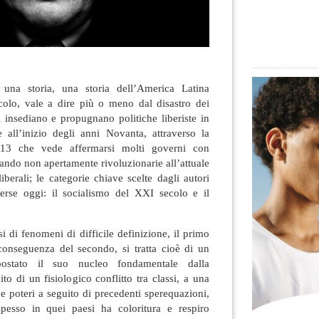
 una storia, una storia dell’America Latina
ecolo, vale a dire più o meno dal disastro dei
i insediano e propugnano politiche liberiste in
e all’inizio degli anni Novanta, attraverso la
013
che vede affermarsi molti governi con
uando non apertamente rivoluzionarie all’attuale
iberali; le categorie chiave scelte dagli autori
erse oggi: il socialismo del XXI secolo e il
si di fenomeni di difficile definizione, il primo
onseguenza del secondo, si tratta cioè di un
ostato il suo nucleo fondamentale dalla
ito di un fisiologico conflitto tra classi, a una
 e poteri a seguito di precedenti sperequazioni,
spesso in quei paesi ha coloritura e respiro