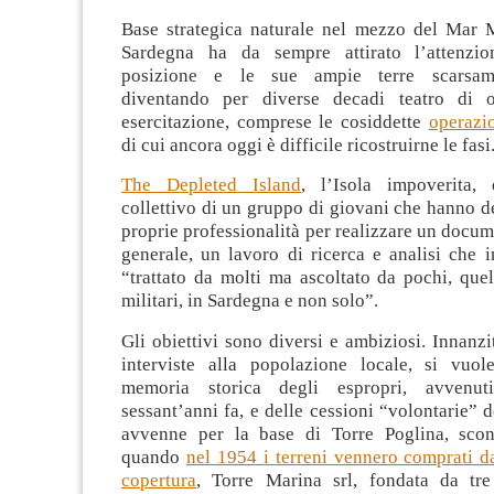
Base strategica naturale nel mezzo del Mar M
Sardegna ha da sempre attirato l’attenzi
posizione e le sue ampie terre scarsame
diventando per diverse decadi teatro di 
esercitazione, comprese le cosiddette
operazi
di cui ancora oggi è difficile ricostruirne le fasi
The Depleted Island
, l’Isola impoverita,
collettivo di un gruppo di giovani che hanno de
proprie professionalità per realizzare un docume
generale, un lavoro di ricerca e analisi che 
“trattato da molti ma ascoltato da pochi, quel
militari, in Sardegna e non solo”.
Gli obiettivi sono diversi e ambiziosi. Innanzit
interviste alla popolazione locale, si vuole
memoria storica degli espropri, avvenut
sessant’anni fa, e delle cessioni “volontarie” d
avvenne per la base di Torre Poglina, scon
quando
nel 1954 i terreni vennero comprati d
copertura
, Torre Marina srl, fondata da tre 