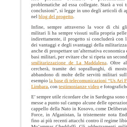
problematiche ad essa collegate. Starà a voi tr
conclusioni”, si legge in uno degli articoli di
nel
blog del progetto
.
Infine, sempre attraverso la voce di chi gl
militari li ha sempre vissuti sulla propria pell
indirettamente, il progetto si concluderà con 
dei vantaggi e degli svantaggi della militarizz
anche di prospettare un’alternativa economica e
basi militari, per evitare che si ripeta un secon
smilitarizzazione de La Maddalena
. Oltre al
cercherà, tramite dei sopralluoghi, di mostr
abbandono di molte delle servitù militari sul
esempio
la base di telecomunicazioni “Us Ari 
Limbara
, con
testimonianze video
e fotografich
E’ sempre utile ricordare che in Sardegna sono s
messe a punto sul campo alcune delle operazioni 
cappello della Nato in Kosovo, come Deliberat
Force, in Afganistan, la tristemente nota En
fino ai più recenti attacchi contro il regime lib
Mu’ammar Gheddaffi. Gli addestramenti milit