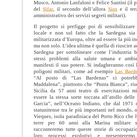
Musco, Antonio Lanfaloni e Felice Santini (il p
del
Sifar
, il secondo dell’allora
Sios
e il ter
amministrativo dei servizi segreti militari).
Il progetto si prefigge poi di sensibilizzare
locale e non sul fatto che la Sardegna sia
militarizzata d’Europa, oltre ad essere la più in
ma non solo. L’idea ultima è quella di riuscire a
Sardegna per sottolineare come l’industria be
stessi problemi alla salute umana e ambi
manifesti il suo potere. Si indagheranno così le
poligoni militari, come ad esempio
Las Bard
“Al posto di “Las Bardenas” ci potreb
Maddalena”, piuttosto che “Punta Bianca”, ris
Sicilia da 57 anni teatro di esercitazioni mi
essere la stessa sorte toccata all’atollo del
Garcia”, nell’Oceano Indiano, che dal 1971 
statunitense tra le più importanti nel mondo, 
Vieques, isola paradisiaca del Porto Rico che 
terre per 60 anni alla Marina militare st
racconteremo tutte queste storie di occupazio
loro processi evolutivi e presenteremo 