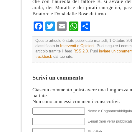
che con l’aureola del fattore B. si avvale de
arabi, dei Moratti e dei pirati energetici, pas
Briatore e Donà dalle Rose di turno.
Facebook
Twitter
Email
WhatsApp
Condividi
Questo articolo è stato pubblicato martedì, 1 Ottobre 201
classificato in
Interventi e Opinioni
. Puoi seguire i comm
articolo tramite il feed
RSS 2.0
. Puoi
inviare un commen
trackback
dal tuo sito.
Scrivi un commento
Ciascun commento potrà avere una lunghezza 
battute.
Non sono ammessi commenti consecutivi.
Nome e Cognomeobbligato
E-mail (non verrà pubblicata
Sito Web