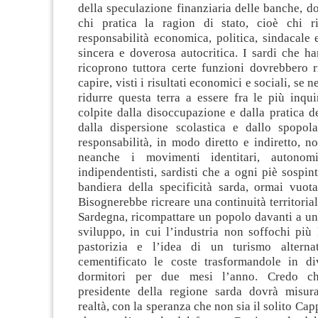
della speculazione finanziaria delle banche, d
chi pratica la ragion di stato, cioè chi r
responsabilità economica, politica, sindacale 
sincera e doverosa autocritica. I sardi che h
ricoprono tuttora certe funzioni dovrebbero r
capire, visti i risultati economici e sociali, se n
ridurre questa terra a essere fra le più inqui
colpite dalla disoccupazione e dalla pratica d
dalla dispersione scolastica e dallo spopol
responsabilità, in modo diretto e indiretto, n
neanche i movimenti identitari, autonomist
indipendentisti, sardisti che a ogni piè sospin
bandiera della specificità sarda, ormai vuota
Bisognerebbe ricreare una continuità territorial
Sardegna, ricompattare un popolo davanti a un
sviluppo, in cui l’industria non soffochi più l
pastorizia e l’idea di un turismo altern
cementificato le coste trasformandole in div
dormitori per due mesi l’anno. Credo ch
presidente della regione sarda dovrà misur
realtà, con la speranza che non sia il solito Cap