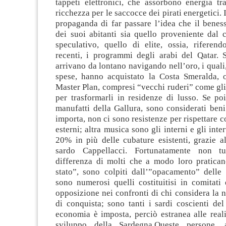
tappeti elettronici, che assorbono energia tr
ricchezza per le saccocce dei pirati energetici. I
propaganda di far passare l’idea che il beness
dei suoi abitanti sia quello proveniente dal 
speculativo, quello di elite, ossia, riferend
recenti, i programmi degli arabi del Qatar. 
arrivano da lontano navigando nell’oro, i quali
spese, hanno acquistato la Costa Smeralda, 
Master Plan, compresi “vecchi ruderi” come gli 
per trasformarli in residenze di lusso. Se poi
manufatti della Gallura, sono considerati beni
importa, non ci sono resistenze per rispettare c
esterni; altra musica sono gli interni e gli inter
20% in più delle cubature esistenti, grazie a
sardo Cappellacci. Fortunatamente non tu
differenza di molti che a modo loro pratican
stato”, sono colpiti dall’”opacamento” delle 
sono numerosi quelli costituitisi in comitati
opposizione nei confronti di chi considera la no
di conquista; sono tanti i sardi coscienti del
economia è imposta, perciò estranea alle reali
sviluppo della Sardegna.Queste persone,