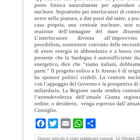
posto finisca naturalmente per approdare a
nucleare. Soprattutto per interlocutori di centro
avere nella pianura, a due passi dal mare, a poc
casa propria, una centrale nucleare, non su
reazione dell’immagine del mare dissemi
L’interlocutore diventa all’improvviso
possibilista, sostenitore convinto delle necessit
di avere energia in abbondanza e a basso cost
presente che la Sardegna è autosufficiente da
energetico, dice che “siamo italiani, dobbiam
parte.” Il progetto eolico a Is Arenas è di orig
ha sponsor politici visibili. La centrale nucl
con l’appoggio del Governo e la prospettiva di
miliardario. La Regione sarda sembra contrari
l’arrendevolezza dell’attuale Giunta region
ordine, o desiderio, venga espresso dall’attual
Consiglio.
Facebook
Twitter
Email
WhatsApp
Condividi
Questo articolo è stato pubblicato venerdì, 16 Ottobre 20