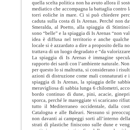
quella scelta politica non ha avuto allora il so
mediatico che accompagna la battaglia contro l
torri eoliche in mare. Ci si può chiedere perc
caduta sulla costa di Is Arenas. Perché non da
Smeralda, al Poetto, alla spiaggia di Stintin
sono “belle” e la spiaggia di Is Arenas “non val
idea è diffusa nel territorio e anche qualche
locale si è azzardato a dire a proposito della no
trattava di un luogo degradato e “da valorizzare
La spiaggia di Is Arenas è immagine specul
rapporto dei sardi con l’ambiente naturale. Non 
per questo lo si maltratta, si considerano i risult
azioni di distruzione come mali connaturati e i
spiaggia di Is Arenas, la spiaggia delle sabbi
meravigliosa di sabbia lunga 6 chilometri, ac
bordo continuo di dune, pini, acacie, ginepri
sporca, perché le mareggiate vi scaricano rifiut
tutto il Mediterraneo occidentale, dalla cost
Catalogna e alle Baleari. Nessuno si preoccup
non davanti ai campeggi sorti all’interno della 
strati di plastiche finiscono sulle dune e ven