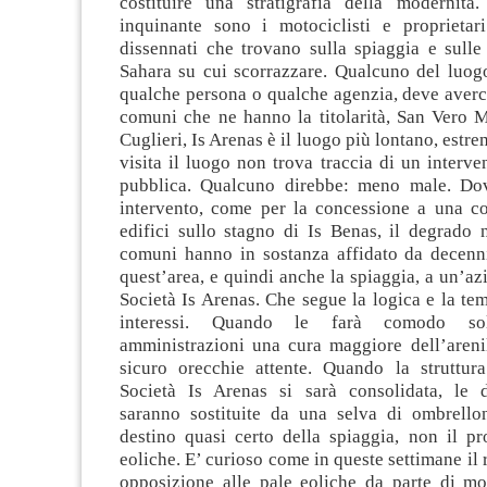
costituire una stratigrafia della modernità
inquinante sono i motociclisti e proprietari
dissennati che trovano sulla spiaggia e sull
Sahara su cui scorrazzare. Qualcuno del luogo
qualche persona o qualche agenzia, deve avercel
comuni che ne hanno la titolarità, San Vero M
Cuglieri, Is Arenas è il luogo più lontano, estre
visita il luogo non trova traccia di un interven
pubblica. Qualcuno direbbe: meno male. Dov
intervento, come per la concessione a una co
edifici sullo stagno di Is Benas, il degrado 
comuni hanno in sostanza affidato da decenni
quest’area, e quindi anche la spiaggia, a un’azi
Società Is Arenas. Che segue la logica e la tem
interessi. Quando le farà comodo soll
amministrazioni una cura maggiore dell’arenil
sicuro orecchie attente. Quando la struttura 
Società Is Arenas si sarà consolidata, le di
saranno sostituite da una selva di ombrellon
destino quasi certo della spiaggia, non il pro
eoliche. E’ curioso come in queste settimane il
opposizione alle pale eoliche da parte di mo