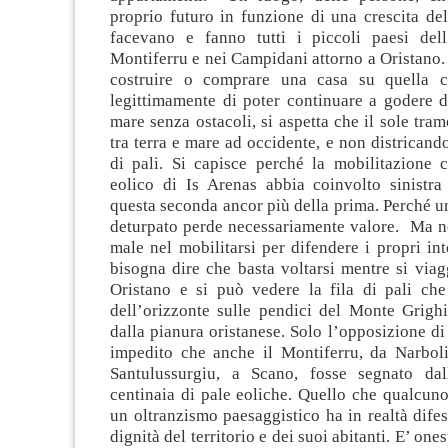
proprio futuro in funzione di una crescita de
facevano e fanno tutti i piccoli paesi dell’
Montiferru e nei Campidani attorno a Oristano. 
costruire o comprare una casa su quella co
legittimamente di poter continuare a godere d
mare senza ostacoli, si aspetta che il sole tram
tra terra e mare ad occidente, e non districando
di pali. Si capisce perché la mobilitazione 
eolico di Is Arenas abbia coinvolto sinistra 
questa seconda ancor più della prima. Perché u
deturpato perde necessariamente valore. Ma no
male nel mobilitarsi per difendere i propri inte
bisogna dire che basta voltarsi mentre si via
Oristano e si può vedere la fila di pali che
dell’orizzonte sulle pendici del Monte Grighi
dalla pianura oristanese. Solo l’opposizione d
impedito che anche il Montiferru, da Narbol
Santulussurgiu, a Scano, fosse segnato dal
centinaia di pale eoliche. Quello che qualcun
un oltranzismo paesaggistico ha in realtà dif
dignità del territorio e dei suoi abitanti. E’ one