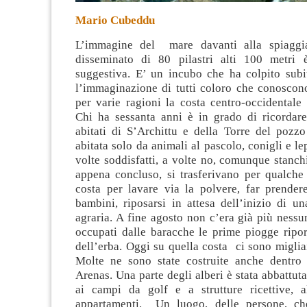
Mario Cubeddu
L’immagine del mare davanti alla spiaggi
disseminato di 80 pilastri alti 100 metri è
suggestiva. E’ un incubo che ha colpito subit
l’immaginazione di tutti coloro che conoscon
per varie ragioni la costa
centro-occidentale 
Chi ha sessanta anni è in grado di ricordare
abitati di S’Archittu e della Torre del poz
abitata solo da animali al pascolo, conigli e le
volte soddisfatti, a volte no, comunque stanchi
appena concluso, si trasferivano per qualche 
costa per lavare via la polvere, far prender
bambini, riposarsi in attesa dell’inizio di u
agraria. A fine agosto non c’era già più nessu
occupati dalle baracche le prime piogge ripor
dell’erba. Oggi su quella costa ci sono migliai
Molte ne sono state costruite anche dentro 
Arenas. Una parte degli alberi è stata abbattuta
ai campi da golf e a strutture ricettive, 
appartamenti. Un luogo, delle persone, ch