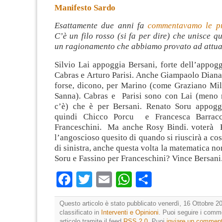
Manifesto Sardo
Esattamente due anni fa
commentavamo le pr
C’è un filo rosso (si fa per dire) che unisce qu
un ragionamento che abbiamo provato ad attual
Silvio Lai appoggia Bersani, forte dell’appog
Cabras e Arturo
Parisi. Anche Giampaolo Diana 
forse, dicono, per Marino (come Graziano Mi
Sanna). Cabras e Parisi sono con Lai (meno 
c’è) che è per Bersani. Renato Soru appogg
quindi Chicco Porcu e Francesca Barracc
Franceschini. Ma anche Rosy Bindi. voterà B
l’angoscioso quesito di quando si riuscirà a cos
di sinistra, anche questa volta la matematica no
Soru e Fassino per Franceschini? Vince Bersani
Facebook
Twitter
Email
WhatsApp
Condividi
Questo articolo è stato pubblicato venerdì, 16 Ottobre 20
classificato in
Interventi e Opinioni
. Puoi seguire i comm
articolo tramite il feed
RSS 2.0
. Puoi
inviare un commen