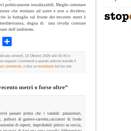
ivi politicamente irrealizzabili. Meglio orientare
razione che tendano ad unire e non a dividere,
che la battaglia sul fronte dei trecento metri è
 mediterranea, degna di una rivolta comune
nato dell’ambiente.
k
r
ail
WhatsApp
Condividi
blicato venerdì, 16 Ottobre 2009 alle 00:45 e
uoi seguire i commenti a questo articolo tramite il
e un commento
, o fare un
trackback
dal tuo sito.
cento metri o forse oltre”
rà passare prima che i vandali: palazzinari,
i, pulitori di gasiere-carretta,cacciatori di frodo
zionisti di reperti, improbabili pittrici su roccia,
 incapaci di fare una seria raccolta differenziata