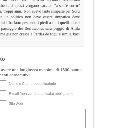
 che tutti questi vengano cacciati “a son’e corru?
ti, troppi anni. Non avevo tante simpatie per Soru
e un politico non deve essere simpatico deve
lui l’ha fatto pestando i piedi a tutti quelli di cui
 passaggio dei Berluscones sarà peggio di Attila
ome già non cresce a Perdas de fogu e simili. baci
to
avere una lunghezza massima di 1500 battute.
nti consecutivi.
Nome e Cognomeobbligatorio
E-mail (non verrà pubblicata) obbligatorio
Sito Web