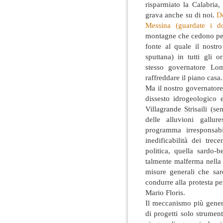
risparmiato la Calabria,
grava anche su di noi.
Do
Messina (guardate i do
montagne che cedono perc
fonte al quale il nostr
sputtana) in tutti gli o
stesso governatore Lo
raffreddare il piano casa.
Ma il nostro governatore
dissesto idrogeologico 
Villagrande Strisaili (
delle alluvioni gallu
programma irresponsabi
inedificabilità dei trec
politica, quella sardo-
talmente malferma nella 
misure generali che sa
condurre alla protesta p
Mario Floris.
Il meccanismo più general
di progetti solo strument