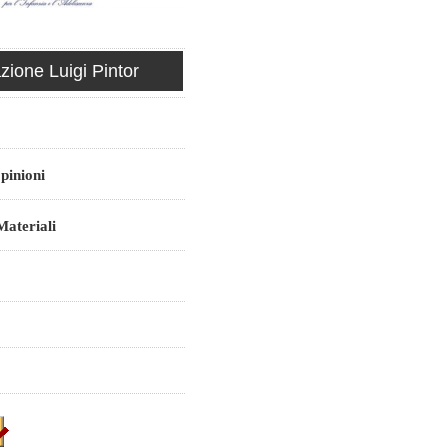
ione Luigi Pintor
pinioni
ateriali