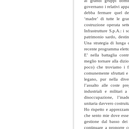
ai grandi gruppi domin
governano i relativi app
debba fermare quel dev
‘madre’ di tutte le gr
costruzione operata set
Infrastrutture S.p.A.: i s
patrimonio sardo, destin
Una strategia di lunga 
recente programma eletto
E’ nella battaglia contr
meglio tornare alla dizi
poco) che troviamo i fa
comunemente sfruttati e 
legano, pur nella dive
l’assalto alle coste pr
industriali e militari 
disoccupazione, l’ina
unitaria davvero costruit
Ho rispetto e apprezzam
che sento mie dove esse
gestione dal basso dei
continuare a proporre c