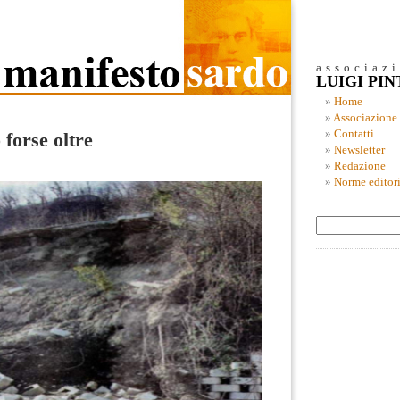
associaz
LUIGI PI
Home
Associazione
Contatti
 forse oltre
Newsletter
Redazione
Norme editori