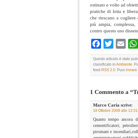
ostinato e volto ad obiett
pratiche di lotta e libe
che riescano a cogliere 
più ampia, complessa,
contro questo uso dissen
Faceboo
Twitte
Em
Questo articolo è stato pub
classificato in
Ambiente
. P
feed
RSS 2.0
. Puoi
inviar
1 Commento a “Tre
Marco Caria
scrive:
18 Ottobre 2009 alle 13:31
Quanto tempo ancora dov
cementificatori, petrolier
piromani e incendiari,colle
amministrazioni pubbliche