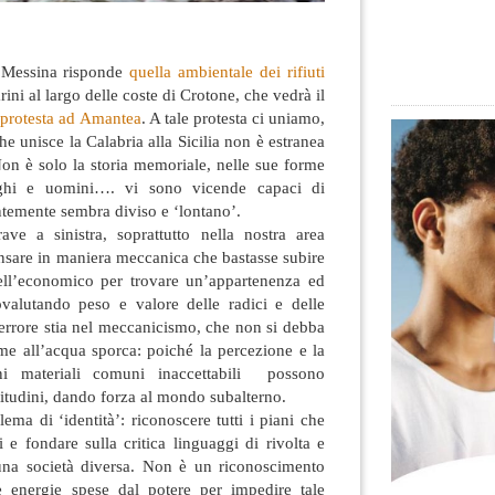
i Messina risponde
quella ambientale dei rifiuti
rini al largo delle coste di Crotone, che vedrà il
a
protesta ad Amantea
. A tale protesta ci uniamo,
he unisce la Calabria alla Sicilia non è estranea
on è solo la storia memoriale,
nelle sue forme
uoghi e uomini…. vi sono vicende capaci di
ntemente sembra diviso e ‘lontano’.
ave a sinistra, soprattutto nella nostra area
ensare in maniera meccanica che bastasse subire
ll’economico per trovare un’appartenenza ed
valutando peso e valore delle radici e delle
’errore stia nel meccanicismo, che non si debba
me all’acqua sporca: poiché la percezione e la
ni materiali comuni inaccettabili possono
titudini, dando forza al mondo subalterno.
ma di ‘identità’: riconoscere tutti i piani che
 e fondare sulla critica linguaggi di rivolta e
 una società diversa. Non è un riconoscimento
e energie spese dal potere per impedire tale