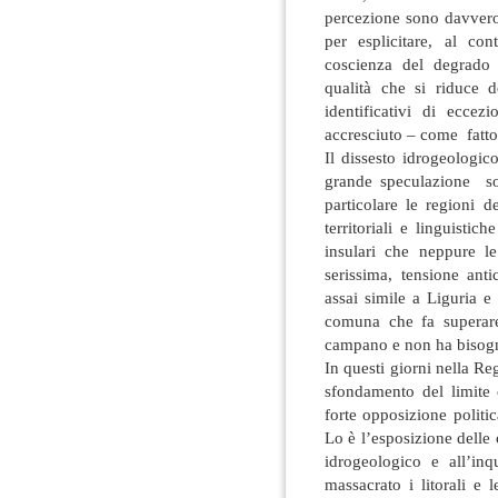
percezione sono davver
per esplicitare, al con
coscienza del degrado 
qualità che si riduce d
identificativi di ecce
accresciuto – come fatto
Il dissesto idrogeologic
grande speculazione son
particolare le regioni 
territoriali e linguistic
insulari che neppure l
serissima, tensione ant
assai simile a Liguria 
comuna che fa superare 
campano e non ha bisogno
In questi giorni nella Re
sfondamento del limite 
forte opposizione politi
Lo è l’esposizione delle c
idrogeologico e all’in
massacrato i litorali e 