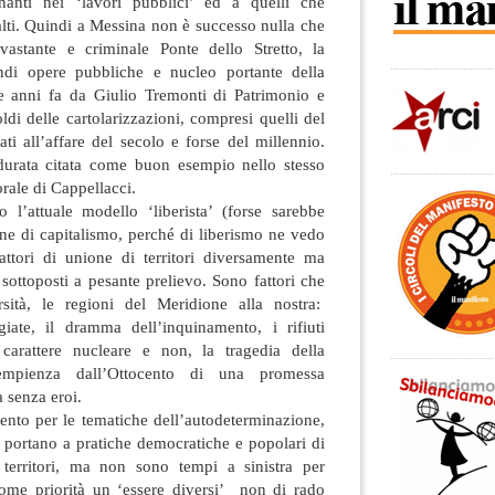
anti nei ‘lavori pubblici’ ed a quelli che
alti. Quindi a Messina non è successo nulla che
astante e criminale Ponte dello Stretto, la
andi opere pubbliche e nucleo portante della
te anni fa da Giulio Tremonti di Patrimonio e
oldi delle cartolarizzazioni, compresi quelli del
ati all’affare del secolo e forse del millennio.
durata citata come buon esempio nello stesso
rale di Cappellacci.
o l’attuale modello ‘liberista’ (forse sarebbe
one di capitalismo, perché di liberismo ne vedo
ttori di unione di territori diversamente ma
sottoposti a pesante prelievo. Sono fattori che
rsità, le regioni del Meridione alla nostra:
egiate, il dramma dell’inquinamento, i rifiuti
a carattere nucleare e non, la tragedia della
dempienza dall’Ottocento di una promessa
a senza eroi.
ento per le tematiche dell’autodeterminazione,
 portano a pratiche democratiche e popolari di
 territori, ma non sono tempi a sinistra per
ome priorità un ‘essere diversi’ non di rado