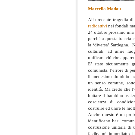
Marcello Madau
Alla recente tragedia d
radioattivi
nei fondali ma
24 ottobre prossimo un
perchè a questa traccia c
la ‘diversa’ Sardegna. N
culturali, ad unire l
unificare ciò che appare
E’ stato sicuramente gr
comunista, l’errore di p
il medesimo dominio ne
un senso comune, sotto
identità. Ma credo che l
buttare il bambino assie
coscienza di condizio
costruire ed unire le mol
Anche questo è un proble
identificano basi comuni
costruzione unitaria di
facile, né immediato: l