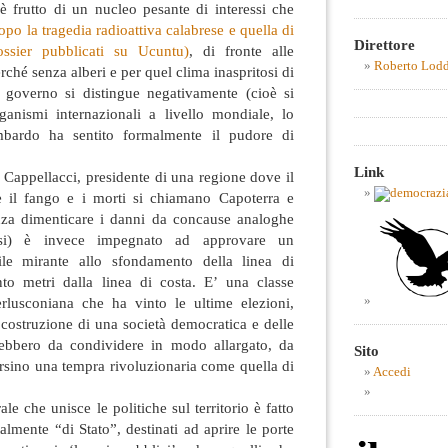
 è frutto di un nucleo pesante di interessi che
po la tragedia radioattiva calabrese e quella di
Direttore
ssier pubblicati su Ucuntu)
, di fronte alle
Roberto Lod
hé senza alberi e per quel clima inaspritosi di
o governo si distingue negativamente (cioè si
rganismi internazionali a livello mondiale, lo
mbardo ha sentito formalmente il pudore di
Link
 Cappellacci, presidente di una regione dove il
e il fango e i morti si chiamano Capoterra e
senza dimenticare i danni da concause analoghe
resi) è invece impegnato ad approvare un
le mirante allo sfondamento della linea di
ento metri dalla linea di costa. E’ una classe
berlusconiana che ha vinto le ultime elezioni,
costruzione di una società democratica e delle
rebbero da condividere in modo allargato, da
Sito
ersino una tempra rivoluzionaria come quella di
Accedi
e che unisce le politiche sul territorio è fatto
almente “di Stato”, destinati ad aprire le porte