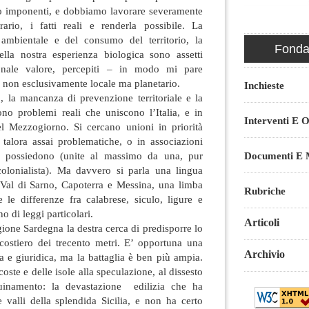
o imponenti, e dobbiamo lavorare severamente
trario, i fatti reali e renderla possibile. La
ambientale e del consumo del territorio, la
Fondaz
ella nostra esperienza biologica sono assetti
zionale valore, percepiti – in modo mi pare
 non esclusivamente locale ma planetario.
Inchieste
o, la mancanza di prevenzione territoriale e la
o problemi reali che uniscono l’Italia, e in
Interventi E O
del Mezzogiorno. Si cercano unioni in priorità
he talora assai problematiche, o in associazioni
Documenti E M
e possiedono (unite al massimo da una, pur
icolonialista). Ma davvero si parla una lingua
e Val di Sarno, Capoterra e Messina, una limba
Rubriche
le differenze fra calabrese, siculo, ligure e
 di leggi particolari.
Articoli
gione Sardegna la destra cerca di predisporre lo
costiero dei trecento metri. E’ opportuna una
Archivio
ca e giuridica, ma la battaglia è ben più ampia.
oste e delle isole alla speculazione, al dissesto
quinamento: la devastazione edilizia che ha
le valli della splendida Sicilia, e non ha certo