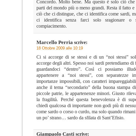
Concordo. Molto bene. Ma questo è solo ciò che
parti del mondo più o meno grandi. Resta il fatto e 
ciò che ci distingue, che ci identifica come sardi, m
ci identifica senza farci solo sragionare o s
compiacimento.
Marcello Perria
scrive:
18 Ottobre 2009 alle 10:19
Ci si accorge di se stessi e di un “noi stessi” so
accorge degli altri. Spesso noi sardi pretendiamo di f
guardandoci “dentro”. Così ci possiamo illu
appartenere a “noi stessi”, con separatezze imp
importanze impossibili, con caratteri impareggiabili
anche il tema “secondario” della buona stampa d
piccole patrie, le appartenenze minori. Giusto rileva
la fragilità. Perché questa benevolenza è di sup
chiedi qualcosa di importante non godi più di ness
come sardo o corso o curdo, ma solo quando rimani 
un po’ strano… sardo da sfilata di Sant’Efisio.
Giampaolo Casti
scrive: