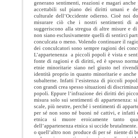
generano sentimenti, reazioni e magari anche p
accettabili sul piano dei diritti umani e de
culturale dell’Occidente odierno. Cioè noi 
misurare ciò che i nostri sentimenti di a
suggeriscono alla stregua di altre misure e di 
non siano esclusivamente quelli di sentirci part
conculcata o meno. Volendo continuare il ragio
dei conculcatori sono sempre ragioni dei concu
L’appartenenza a piccoli popoli è vista e sen
fonte di ragioni e di diritti, ed è spesso norma
etnie minoritarie siano nel giusto nel rivend
identità proprio in quanto minoritarie e anche
subalterne. Infatti l’esistenza di piccoli popo
con grandi crea spesso situazioni di discriminaz
popoli. Eppure l’infrazione dei diritti dei picc
misura solo sui sentimenti di appartenenza: si
scale, più neutre, perché i sentimenti di appart
per sé non sono né buoni né cattivi, e infatti
etnica si muore eroicamente tanto qu
dell’appartenenza etnica si uccide brutalmente.
o quell’altro non produce di per sé niente di b