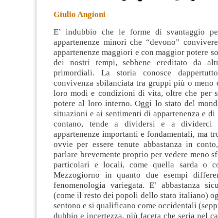
Giulio Angioni
E’ indubbio che le forme di svantaggio per
appartenenze minori che “devono” convivere
appartenenze maggiori e con maggior potere s
dei nostri tempi, sebbene ereditato da alt
primordiali. La storia conosce
dappertutto
convivenza sbilanciata tra gruppi più o meno d
loro modi e condizioni di vita, oltre che per st
potere al loro interno. Oggi lo stato del mond
situazioni e ai sentimenti di appartenenza e di 
contano, tende a dividersi e a dividerci
appartenenze importanti e fondamentali, ma tr
ovvie per essere tenute abbastanza in conto
parlare brevemente proprio per vedere meno sf
particolari e locali, come quella sarda o 
Mezzogiorno in quanto due esempi differen
fenomenologia variegata. E’ abbastanza sic
(come il resto dei popoli dello stato italiano) 
sentono e si qualificano come occidentali (sep
dubbio e incertezza, più faceta che seria nel ca