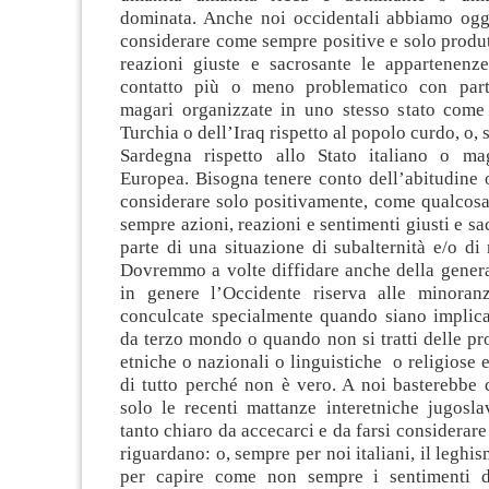
dominata. Anche noi occidentali abbiamo oggi
considerare come sempre positive e solo produtt
reazioni giuste e sacrosante le appartenenze
contatto più o meno problematico con parti
magari organizzate in uno stesso stato come 
Turchia o dell’Iraq rispetto al popolo curdo, o, s
Sardegna rispetto allo Stato italiano o ma
Europea. Bisogna tenere conto dell’abitudine 
considerare solo positivamente, come qualcosa
sempre azioni, reazioni e sentimenti giusti e sa
parte di una situazione di subalternità e/o di 
Dovremmo a volte diffidare anche della genera
in genere l’Occidente riserva alle minora
conculcate specialmente quando siano implicat
da terzo mondo o quando non si tratti delle p
etniche o nazionali o linguistiche o religiose e
di tutto perché non è vero. A noi basterebbe 
solo le recenti mattanze interetniche jugosla
tanto chiaro da accecarci e da farsi considerare
riguardano: o, sempre per noi italiani, il leghi
per capire come non sempre i sentimenti d