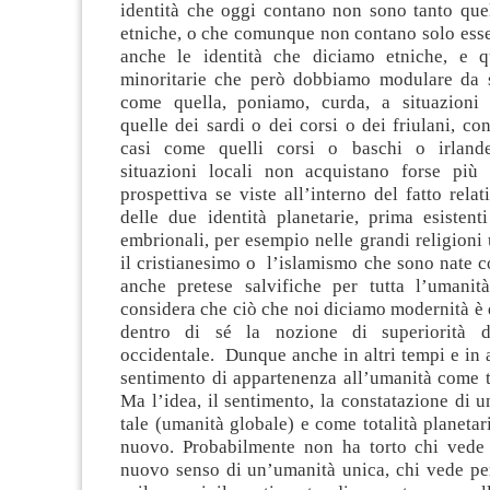
identità che oggi contano non sono tanto que
etniche, o che comunque non contano solo esse
anche le identità che diciamo etniche, e q
minoritarie che però dobbiamo modulare da s
come quella, poniamo, curda, a situazion
quelle dei sardi o dei corsi o dei friulani, co
casi come quelli corsi o baschi o irland
situazioni locali non acquistano forse più
prospettiva se viste all’interno del fatto rel
delle due identità planetarie, prima esistent
embrionali, per esempio nelle grandi religioni
il cristianesimo o l’islamismo che sono nate c
anche pretese salvifiche per tutta l’umanit
considera che ciò che noi diciamo modernità è
dentro di sé la nozione di superiorità d
occidentale. Dunque anche in altri tempi e in a
sentimento di appartenenza all’umanità come to
Ma l’idea, il sentimento, la constatazione di
tale (umanità globale) e come totalità planetar
nuovo. Probabilmente non ha torto chi vede
nuovo senso di un’umanità unica, chi vede per