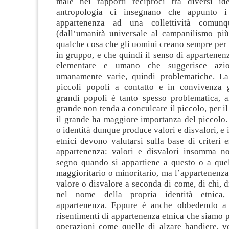
male nei rapporti reciproci tra diversi ide
antropologia ci insegnano che appunto i
appartenenza ad una collettività comunq
(dall’umanità universale al campanilismo più 
qualche cosa che gli uomini creano sempre per il
in gruppo, e che quindi il senso di appartenen
elementare e umano che suggerisce azio
umanamente varie, quindi problematiche. La
piccoli popoli a contatto e in convivenza 
grandi popoli è tanto spesso problematica, 
grande non tenda a conculcare il piccolo, per il
il grande ha maggiore importanza del piccolo.
o identità dunque produce valori e disvalori, e
etnici devono valutarsi sulla base di criteri e
appartenenza: valori e disvalori insomma n
segno quando si appartiene a questo o a quel
maggioritario o minoritario, ma l’appartenenza
valore o disvalore a seconda di come, di chi, 
nel nome della propria identità etnica,
appartenenza. Eppure è anche obbedendo a 
risentimenti di appartenenza etnica che siamo pi
operazioni come quelle di alzare bandiere, ve