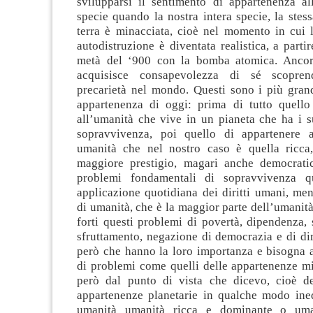
svilupparsi il sentimento di appartenenza a
specie quando la nostra intera specie, la stessa
terra è minacciata, cioè nel momento in cui l
autodistruzione è diventata realistica, a parti
metà del ‘900 con la bomba atomica. Ancora
acquisisce consapevolezza di sé scopren
precarietà nel mondo. Questi sono i più grand
appartenenza di oggi: prima di tutto quello
all’umanità che vive in un pianeta che ha i s
sopravvivenza, poi quello di appartenere 
umanità che nel nostro caso è quella ricca
maggiore prestigio, magari anche democrati
problemi fondamentali di sopravvivenza q
applicazione quotidiana dei diritti umani, ment
di umanità, che è la maggior parte dell’umanit
forti questi problemi di povertà, dipendenza,
sfruttamento, negazione di democrazia e di dirit
però che hanno la loro importanza e bisogna 
di problemi come quelli delle appartenenze mi
però dal punto di vista che dicevo, cioè d
appartenenze planetarie in qualche modo inedi
umanità umanità ricca e dominante o uma