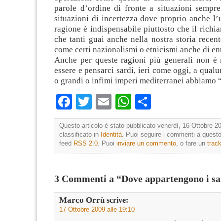
parole d’ordine di fronte a situazioni sempr
situazioni di incertezza dove proprio anche l’
ragione è indispensabile piuttosto che il richi
che tanti guai anche nella nostra storia recen
come certi nazionalismi o etnicismi anche di ent
Anche per queste ragioni più generali non è m
essere e pensarci sardi, ieri come oggi, a qualu
o grandi o infimi imperi mediterranei abbiamo 
Facebook
Twitter
Email
WhatsApp
Condividi
Questo articolo è stato pubblicato venerdì, 16 Ottobre 20
classificato in
Identità
. Puoi seguire i commenti a questo 
feed
RSS 2.0
. Puoi
inviare un commento
, o fare un
trac
3 Commenti a “Dove appartengono i sa
Marco Orrù
scrive:
17 Ottobre 2009 alle 19:10