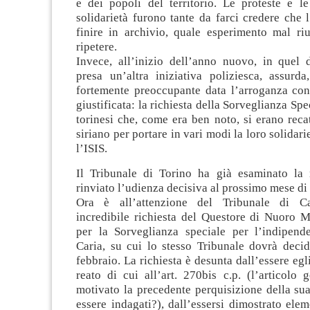
e dei popoli del territorio. Le proteste e le
solidarietà furono tante da farci credere che 
finire in archivio, quale esperimento mal ri
ripetere.
Invece, all’inizio dell’anno nuovo, in quel 
presa un’altra iniziativa poliziesca, assurda
fortemente preoccupante data l’arroganza con
giustificata: la richiesta della Sorveglianza Sp
torinesi che, come era ben noto, si erano reca
siriano per portare in vari modi la loro solidar
l’ISIS.
Il Tribunale di Torino ha già esaminato la 
rinviato l’udienza decisiva al prossimo mese di
Ora è all’attenzione del Tribunale di Cag
incredibile richiesta del Questore di Nuoro 
per la Sorveglianza speciale per l’indipenden
Caria, su cui lo stesso Tribunale dovrà deci
febbraio. La richiesta è desunta dall’essere egl
reato di cui all’art. 270bis c.p. (l’articolo
motivato la precedente perquisizione della su
essere indagati?), dall’essersi dimostrato ele