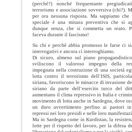
(perché?) nonché frequentante pregiudicat
terrorismo e associazione sovversiva (chi?). 
per ora nessuna risposta. Ma sappiamo che 
speciale è una misura preventiva che si ap
dunque senza, che si commetta un reato. P
faceva durante il fascismo!
Su chi e perchè abbia promosso le farse ci si
interrogativi e ancora ci interroghiamo.
Di sicuro, almeno sul piano propagandistic
sviliscono il valoroso impegno della res
impegnata nella costruzione di una società egu
lotta contro il terrorismo dell’ISIS, partico
siriana, favoriscono le minacce di invasione del
siriano da parte dell’esercito turco del dit
aumentano il clima repressivo in Italia e crimin
movimento di lotta anche in Sardegna, dove or
un duro avvertimento perfino ai pastori in
repressi nei loro presidi e nelle loro manifestazi
Ma in Sardegna come in Kurdistan, la resisten
lotte per il rispetto del lavoro, per la difesa de
liberazione dal colonialismo e per la civiltà, c