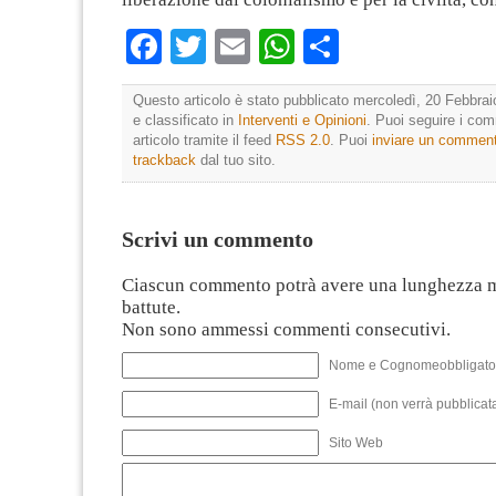
Facebook
Twitter
Email
WhatsApp
Condividi
Questo articolo è stato pubblicato mercoledì, 20 Febbrai
e classificato in
Interventi e Opinioni
. Puoi seguire i co
articolo tramite il feed
RSS 2.0
. Puoi
inviare un commen
trackback
dal tuo sito.
Scrivi un commento
Ciascun commento potrà avere una lunghezza 
battute.
Non sono ammessi commenti consecutivi.
Nome e Cognomeobbligato
E-mail (non verrà pubblicata
Sito Web