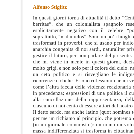
Alfonso Stiglitz
In questi giorni torna di attualità il detto “Ce
berritas”, che un colonialista spagnolo re
esplicitamente negativo con il celebre “po
soprattutto, “mal unidos”. Sono un po’ i luoghi 
trasformati in proverbi, che si usano
per indic
anarchia congenita di noi sardi, naturaliter pri
gestire il futuro, per non parlare del presente.
che mi viene in mente in questi giorni, decis
molto grigi, e non solo per il colore del cielo, ne
un ceto politico e si risvegliano le indign
ricorrenze cicliche. E sono riflessioni che mi 
come l’altra faccia della violenza reazionaria d
in precedenza; espressioni di una politica il cu
alla cancellazione della rappresentanza, dell
ciascuno di noi cento di essere attori del nostro
Il detto sardo, ma anche latino (quot homines to
per me un richiamo al principio, che potremo d
(in un giornale comunista!): un uomo un voto,
massa indifferenziata si trasforma in cittadina