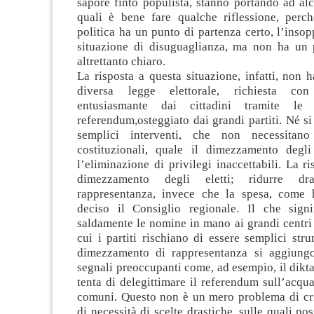
sapore finto populista, stanno portando ad alcu
quali è bene fare qualche riflessione, perché
politica ha un punto di partenza certo, l’insopp
situazione di disuguaglianza, ma non ha un 
altrettanto chiaro.
La risposta a questa situazione, infatti, non 
diversa legge elettorale, richiesta co
entusiasmante dai cittadini tramite le
referendum,osteggiato dai grandi partiti. Né s
semplici interventi, che non necessitan
costituzionali, quale il dimezzamento degl
l’eliminazione di privilegi inaccettabili. La ri
dimezzamento degli eletti; ridurre dra
rappresentanza, invece che la spesa, come 
deciso il Consiglio regionale. Il che sign
saldamente le nomine in mano ai grandi centri 
cui i partiti rischiano di essere semplici str
dimezzamento di rappresentanza si aggiungo
segnali preoccupanti come, ad esempio, il dikt
tenta di delegittimare il referendum sull’acqua 
comuni. Questo non è un mero problema di cr
di necessità di scelte drastiche, sulle quali po