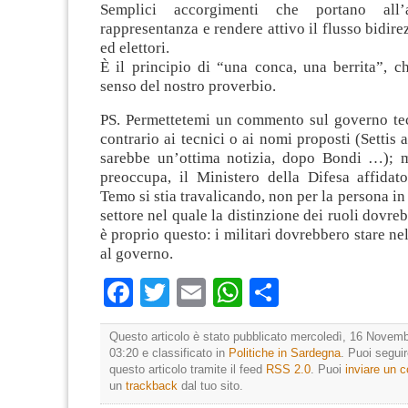
Semplici accorgimenti che portano all’
rappresentanza e rendere attivo il flusso bidirez
ed elettori.
È il principio di “una conca, una berrita”, c
senso del nostro proverbio.
PS. Permettetemi un commento sul governo tec
contrario ai tecnici o ai nomi proposti (Settis 
sarebbe un’ottima notizia, dopo Bondi …); 
preoccupa, il Ministero della Difesa affidato
Temo si stia travalicando, non per la persona in
settore nel quale la distinzione dei ruoli dovre
è proprio questo: i militari dovrebbero stare ne
al governo.
Facebook
Twitter
Email
WhatsApp
Condividi
Questo articolo è stato pubblicato mercoledì, 16 Novemb
03:20 e classificato in
Politiche in Sardegna
. Puoi segui
questo articolo tramite il feed
RSS 2.0
. Puoi
inviare un
un
trackback
dal tuo sito.