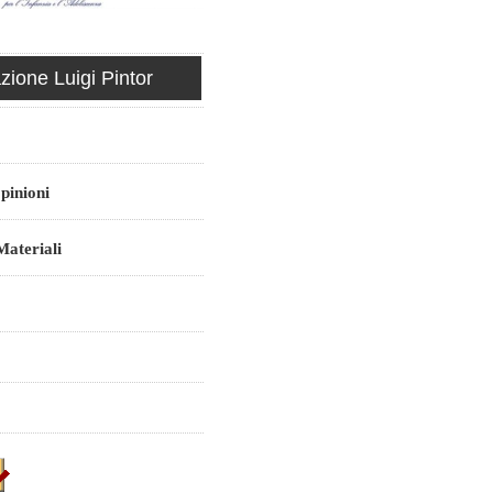
ione Luigi Pintor
pinioni
ateriali