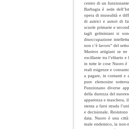
centro di un funzionante
Barbagia è sede dell’Is
opera di musealità e diff
di autrici e autori di f
scuole primarie e seconda
tagli gelminiani si son
disoccupazione intellett
non c’è lavoro” del settor
Mastros artigiani se n
oscillante tra l’elitario 
in tutte le cose Nuoro è u
reali esigenze e consumo, 
a pagare, in contanti e 
pure elemosine sotterr
Funzionano diverse appa
della durezza del nuores
apparenza e maschera, il
stenta a farsi strada l’
e decisionale. Resistono
data. Nuoro è una città
male endemico, la non-