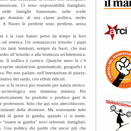
nicare. Ci sono responsabilità famigliari,
e: nelle famiglie frantumate, nelle scelte
ungo dominio di una classe politica, molto
o. A Nuoro le periferie sono periferie, senza
ati e la case hanno perso da tempo la loro
 ed estetica. Un romanzaccio irrisolto i piani
i con tanti luminari, sempre da fuori, che mai
io all’irrisolto e alla bruttezza architettonica.
e. Il traffico è caotico. Qualche anno fa c’è
coprire strafalcioni grammaticali, geografici e
ca. Per non parlare, nell’intestazione di piazze,
tativo del sardo, con effetti ridicoli.
on si fa ricerca pur essendo per natura storico-
ica-archeologica una immensa miniera. Pur
storicamente ha prodotto e produce geni in
ie professioni. Solo che qui non attecchiscono.
fantasmi della divisione. Ma nonostante tutto
ttà di gente in gamba, quando ci si mette.
“essere in gamba” trovi referenti: famigliari,
vi. Una politica dei partiti che ancor più che