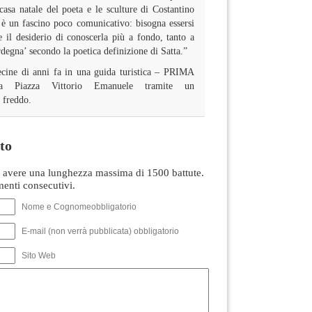
casa natale del poeta e le sculture di Costantino
è un fascino poco comunicativo: bisogna essersi
re il desiderio di conoscerla più a fondo, tanto a
rdegna’ secondo la poetica definizione di Satta.”
ecine di anni fa in una guida turistica – PRIMA
lla Piazza Vittorio Emanuele tramite un
 freddo.
to
avere una lunghezza massima di 1500 battute.
nti consecutivi.
Nome e Cognomeobbligatorio
E-mail (non verrà pubblicata) obbligatorio
Sito Web