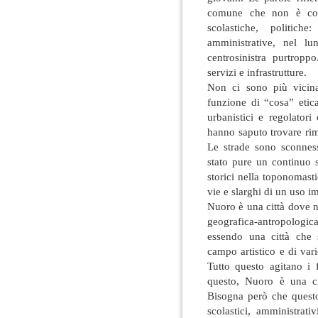
comune che non è comu
scolastiche, politich
amministrative, nel l
centrosinistra purtropp
servizi e infrastrutture.
Non ci sono più vicin
funzione di “cosa” etica
urbanistici e regolator
hanno saputo trovare rimed
Le strade sono sconness
stato pure un continuo s
storici nella toponomasti
vie e slarghi di un uso imi
Nuoro è una città dove n
geografica-antropolog
essendo una città che 
campo artistico e di var
Tutto questo agitano i 
questo, Nuoro è una ci
Bisogna però che questo 
scolastici, amministrati