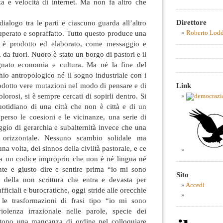
za e velocità di internet. Ma non fa altro che
Direttore
dialogo tra le parti e ciascuno guarda all’altro
perato e sopraffatto. Tutto questo produce una
Roberto Lod
 è prodotto ed elaborato, come messaggio e
da fuori. Nuoro è stato un borgo di pastori e il
gnato economia e cultura. Ma né la fine del
io antropologico né il sogno industriale con i
Link
odotto vere mutazioni nel modo di pensare e di
lorosi, si è sempre cercati di sopirli dentro. Si
uotidiano di una città che non è città e di un
perso le coesioni e le vicinanze, una serie di
aggio di gerarchia e subalternità invece che una
 orizzontale. Nessuno scambio solidale ma
a volta, dei sinnos della civiltà pastorale, e ce
, a un codice improprio che non è né lingua né
ante e giusto dire e sentire prima “io mi sono
Sito
 della non scrittura che entra e devasta per
Accedi
ficiali e burocratiche, oggi stride alle orecchie
e le trasformazioni di frasi tipo “io mi sono
iolenza irrazionale nelle parole, specie dei
ettono una mancanza di ordine nel colloquiare