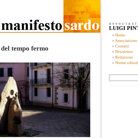
associaz
LUIGI PI
Home
Associazione
Contatti
 del tempo fermo
Newsletter
Redazione
Norme editori