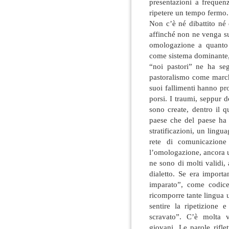
presentazioni a frequen
ripetere un tempo fermo.
Non c’è né dibattito né 
affinché non ne venga su
omologazione a quanto
come sistema dominante, 
“noi pastori” ne ha se
pastoralismo come march
suoi fallimenti hanno pr
porsi. I traumi, seppur do
sono create, dentro il q
paese che del paese ha 
stratificazioni, un lingu
rete di comunicazione
l’omologazione, ancora un
ne sono di molti validi
dialetto. Se era import
imparato”, come codice
ricomporre tante lingua uf
sentire la ripetizione 
scravato”. C’è molta v
giovani. Le parole rifl