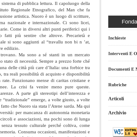
 sistema di pubblica lettura. Il capoluogo della
tituto Regionale Etnografico, del Man che fa
usione artistica. Nuoro è un luogo di scritture,
Fondaz
ama nazionale e internazionale. Ci sono licei,
rie. Come in diversi altri punti periferici qui i
o fatti più sentire che altrove. Precarietà e
Inchieste
uale si sono aggiunti al “travallu non bi n ’at,
e edilizio.
Interventi E O
e trovano. Ma sono a sé stanti in un mercato
e lo stato di necessità. Sempre a prezzo forte ché
na delle città più care d’Italia: una forbice tra
Documenti E M
tra reali possibilità di acquisto e disponibilità
a rate. Funzionano mense di caritas cristiane e
Rubriche
anee. La crisi fa venire meno pure queste.
renze. A parte gli stereotipi dell’interezza e
Articoli
e “tradizionale” emerge, a volte giusto, a volte
 fatto che Nuoro sia stata l’Atene sarda. Ma qui
università: per mancanza di autonomia monetaria
Archivio
 circoli e associazioni, ma pochi sono di lunga
 senza tessuto culturale perché coltiva, come
memoria. Consuma occasioni, manifestazioni e