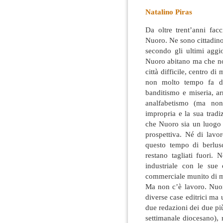
Natalino Piras
Da oltre trent’anni fac
Nuoro. Ne sono cittadino 
secondo gli ultimi agg
Nuoro abitano ma che 
città difficile, centro di
non molto tempo fa def
banditismo e miseria, ar
analfabetismo (ma non
impropria e la sua tradi
che Nuoro sia un luogo 
prospettiva. Né di lavo
questo tempo di berlus
restano tagliati fuori.
industriale con le sue 
commerciale munito di m
Ma non c’è lavoro. Nuor
diverse case editrici ma u
due redazioni dei due più
settimanale diocesano), 