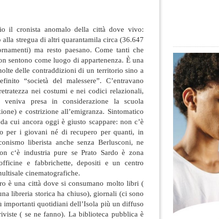
cio il cronista anomalo della città dove vivo:
alla stregua di altri quarantamila circa (36.647
iornamenti) ma resto paesano. Come tanti che
non sentono come luogo
di appartenenza. È una
 molte delle contraddizioni di un territorio sino a
inito “società del malessere”. C’entravano
retratezza nei costumi e nei codici relazionali,
 veniva presa in considerazione la scuola
zione) e costrizione all’emigranza. Sintomatico
da cui ancora oggi è giusto scappare: non c’è
ro per i giovani né di recupero per quanti, in
conismo liberista anche senza Berlusconi, ne
 Non c‘è industria pure se Prato Sardo è zona
officine e fabbrichette, depositi e un centro
ultisale cinematografiche.
o è una città dove si consumano molto libri (
na libreria storica ha chiuso), giornali (ci sono
 importanti quotidiani dell’Isola più un diffuso
riviste ( se ne fanno). La biblioteca pubblica è