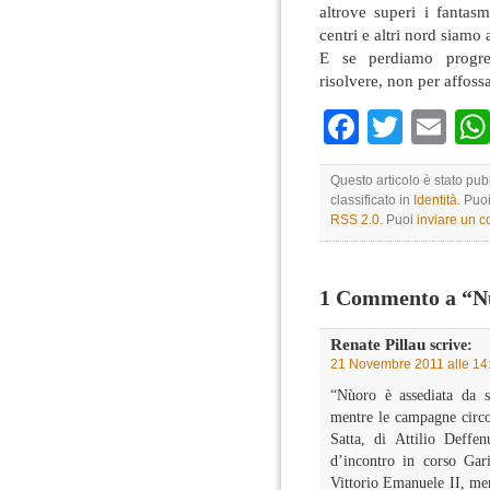
altrove superi i fantasm
centri e altri nord siamo 
E se perdiamo progres
risolvere, non per affos
Faceboo
Twitte
Em
Questo articolo è stato pu
classificato in
Identità
. Puo
RSS 2.0
. Puoi
inviare un 
1 Commento a “Nu
Renate Pillau
scrive:
21 Novembre 2011 alle 14
“Nùoro è assediata da s
mentre le campagne circos
Satta, di Attilio Deffe
d’incontro in corso Gari
Vittorio Emanuele II, men