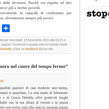
i della divisione. Perché noi rispetto ad altri
ancor più a rischio povertà.
sivamente la capacità di confrontare per
sare, diventeremo sempre più poveri.
k
r
ail
WhatsApp
Condividi
bblicato mercoledì, 16 Novembre 2011 alle 03:25 e
i seguire i commenti a questo articolo tramite il feed
commento
, o fare un
trackback
dal tuo sito.
oro nel cuore del tempo fermo”
:08
quallidi quartieri di case moderne senz’anima,
tanti si spopolano. La città natale di Sebastiano
nu e di Grazia Deledda offre gradevoli luoghi
baldi con la sua sfilata di vetrine e in piazza
tre non invita certo alla sosta la rinomata piazza