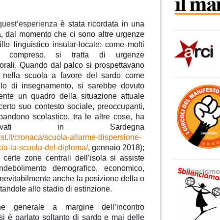
 quest’esperienza
è stata ricordata in una
, dal momento che ci sono altre urgenze
lo linguistico insular-locale: come molti
 compreso, si tratta di urgenze
orali. Quando dal palco si prospettavano
ivi nella scuola a favore del sardo come
lo di insegnamento, si sarebbe dovuto
mente un quadro della situazione attuale
certo suo contesto sociale, preoccupanti,
andono scolastico, tra le altre cose, ha
evati in Sardegna
st.it/cronaca/scuola-allarme-dispersione-
cia-la-scuola-del-diploma/
, gennaio 2018);
certe zone centrali dell’isola si assiste
’indebolimento demografico, economico,
inevitabilmente anche la posizione della o
rtandole allo stadio di estinzione.
one generale a margine dell’incontro
i è parlato soltanto di sardo e mai delle