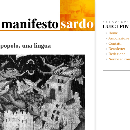
associaz
LUIGI PI
Home
Associazione
Contatti
popolo, una lingua
Newsletter
Redazione
Norme editori