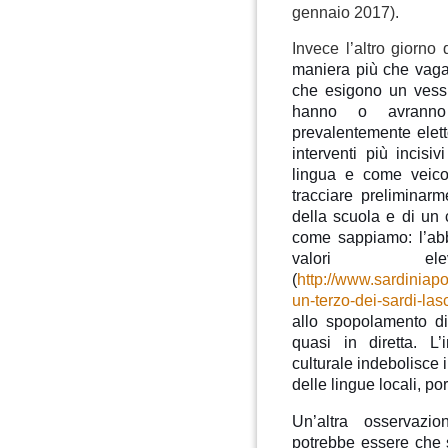
gennaio 2017).
Invece l’altro giorno
maniera più che vaga
che esigono un vessil
hanno o avranno
prevalentemente elett
interventi più incis
lingua e come veico
tracciare preliminar
della scuola e di un 
come sappiamo: l’abb
valori el
(
http://www.sardiniapo
un-terzo-dei-sardi-las
allo spopolamento di 
quasi in diretta. L
culturale indebolisce 
delle lingue locali, po
Un’altra osservazi
potrebbe essere che s