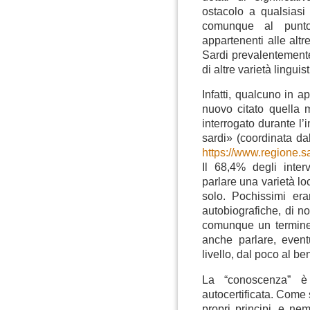
ostacolo a qualsiasi
comunque al punto
appartenenti alle alt
Sardi prevalentemente
di altre varietà linguis
Infatti, qualcuno in a
nuovo citato quella
interrogato durante l’
sardi» (coordinata d
https://www.regione.
Il 68,4% degli inter
parlare una varietà lo
solo. Pochissimi era
autobiografiche, di n
comunque un termine
anche parlare, event
livello, dal poco al be
La “conoscenza” è 
autocertificata. Come
propri principi, e n