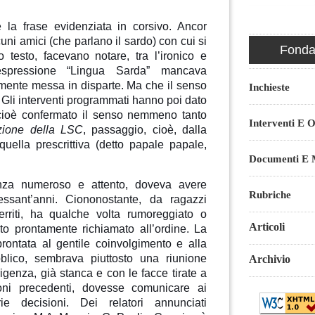
è la frase evidenziata in corsivo. Ancor
cuni amici (che parlano il sardo) con cui si
Fondaz
testo, facevano notare, tra l’ironico e
l’espressione “Lingua Sarda” mancava
ente messa in disparte. Ma che il senso
Inchieste
Gli interventi programmati hanno poi dato
cioè confermato il senso nemmeno tanto
Interventi E O
zazione della LSC
, passaggio, cioè, dalla
uella prescrittiva (detto papale papale,
Documenti E M
anza numeroso e attento, doveva avere
Rubriche
ssant’anni. Ciononostante, da ragazzi
uerriti, ha qualche volta rumoreggiato o
Articoli
to prontamente richiamato all’ordine. La
rontata al gentile coinvolgimento e alla
blico, sembrava piuttosto una riunione
Archivio
rigenza, già stanca e con le facce tirate a
ioni precedenti, dovesse comunicare ai
ie decisioni. Dei relatori annunciati