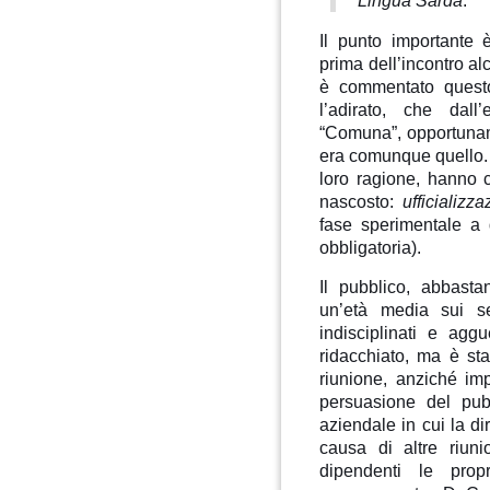
Lingua Sarda
.
Il punto importante 
prima dell’incontro al
è commentato questo 
l’adirato, che dal
“Comuna”, opportunam
era comunque quello. 
loro ragione, hanno 
nascosto:
ufficializ
fase sperimentale a q
obbligatoria).
Il pubblico, abbast
un’età media sui se
indisciplinati e agg
ridacchiato, ma è sta
riunione, anziché imp
persuasione del pub
aziendale in cui la di
causa di altre riun
dipendenti le propr