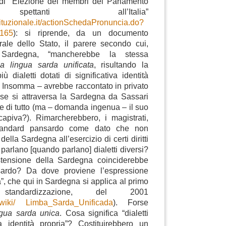
di “Elezione dei membri del Parlamento
ettanti all’Italia”
tituzionale.it/actionSchedaPronuncia.do?
165
): si riprende, da un documento
rale dello Stato, il parere secondo cui,
a Sardegna, “mancherebbe la stessa
a lingua sarda unificata
, risultando la
iù dialetti dotati di significativa identità
). Insomma – avrebbe raccontato in privato
 se si attraversa la Sardegna da Sassari
nte di tutto (ma – domanda ingenua – il suo
capiva?). Rimarcherebbero, i magistrati,
tandard pansardo come dato che non
 della Sardegna all’esercizio di certi diritti
i parlano [quando parlano] dialetti diversi?
stensione della Sardegna coinciderebbe
 sardo? Da dove proviene l’espressione
a”, che qui in Sardegna si applica al primo
standardizzazione, del 2001
org/wiki/ Limba_Sarda_Unificada
). Forse
ngua sarda unica
. Cosa significa “dialetti
va identità propria”? Costituirebbero un