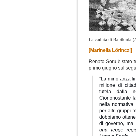
La caduta di Babilonia (
[Marinella Lőrinczi]
Renato Soru è stato tr
primo giugno sul seg
“
La minoranza lin
milione di citta
tutela dalla n
Ciononostante la
nella normativa 
per altri gruppi m
dobbiamo ottener
di governo, ma 
una legge regi