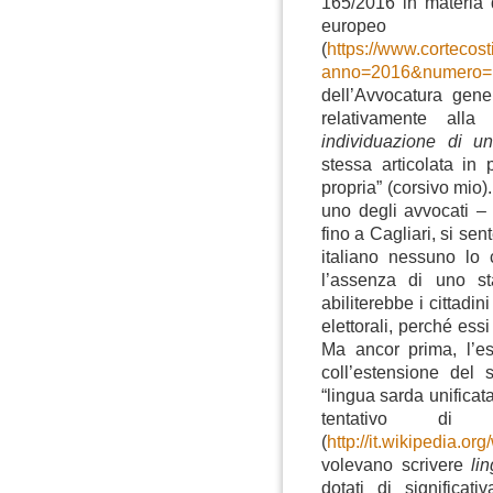
165/2016 in materia 
europeo sp
(
https://www.cortecos
anno=2016&numero=
dell’Avvocatura gene
relativamente all
individuazione di un
stessa articolata in p
propria” (corsivo mio
uno degli avvocati –
fino a Cagliari, si se
italiano nessuno lo 
l’assenza di uno s
abiliterebbe i cittadini
elettorali, perché ess
Ma ancor prima, l’e
coll’estensione del
“lingua sarda unificat
tentativo di 
(
http://it.wikipedia.
volevano scrivere
li
dotati di significati