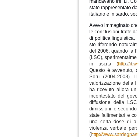
mancavano tre: D. Cor
stato rappresentato da 
italiano e in sardo, se
Avevo immaginato che 
le conclusioni tratte 
di politica linguistica,
sto riferendo natura
del 2006, quando la
(LSC), sperimentalment
in uscita (
http://i
Questo è avvenuto, qu
Soru (2004-2008). I
valorizzazione della l
ha ricevuto allora u
incontestato del gove
diffusione della LS
dimissioni, e second
state fallimentari e c
una certa dose di ar
violenza verbale per
(
http://www.sardegnas