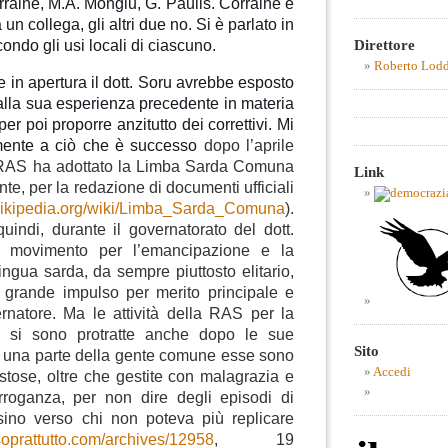
raine, M.A. Mongiu, G. Paulis. Corraine è
un collega, gli altri due no. Si è parlato in
Direttore
condo gli usi locali di ciascuno.
Roberto Lod
in apertura il dott. Soru avrebbe esposto
dalla sua esperienza precedente in materia
 per poi proporre anzitutto dei correttivi. Mi
lmente a ciò che è successo
dopo l’aprile
 RAS ha adottato la Limba Sarda Comuna
Link
e, per la redazione di documenti ufficiali
t.wikipedia.org/wiki/Limba_Sarda_Comuna
).
indi, durante il governatorato del dott.
l movimento per l’emancipazione e la
ingua sarda, da sempre piuttosto elitario,
n grande impulso per merito principale e
rnatore. Ma le attività della RAS per la
C si sono protratte anche dopo le sue
Sito
o una parte della gente comune esse sono
Accedi
ostose, oltre che gestite con malagrazia e
roganza, per non dire degli episodi di
sino verso chi non poteva più replicare
oprattutto.com/archives/12958
, 19