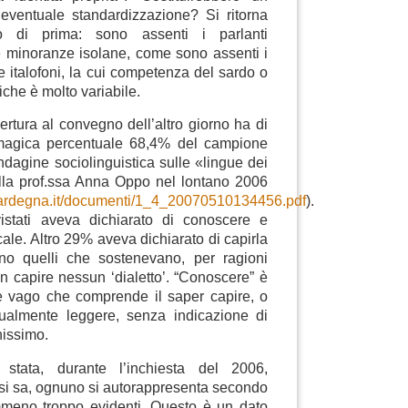
 eventuale standardizzazione? Si ritorna
 di prima: sono assenti i parlanti
re minoranze isolane, come sono assenti i
 italofoni, la cui competenza del sardo o
tiche è molto variabile.
pertura al convegno dell’altro giorno ha di
 magica percentuale 68,4% del campione
indagine sociolinguistica sulle «lingue dei
alla prof.ssa Anna Oppo nel lontano 2006
sardegna.it/documenti/1_4_20070510134456.pdf
).
vistati aveva dichiarato di conoscere e
cale. Altro 29% aveva dichiarato di capirla
no quelli che sostenevano, per ragioni
on capire nessun ‘dialetto’. “Conoscere” è
 vago che comprende il saper capire, o
ualmente leggere, senza indicazione di
nissimo.
stata, durante l’inchiesta del 2006,
 si sa, ognuno si autorappresenta secondo
emmeno troppo evidenti. Questo è un dato