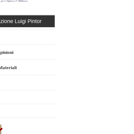
ione Luigi Pintor
pinioni
ateriali