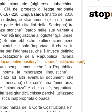
iù minoritarie (algherese, tabarchino,
). Già nel progetto di legge regionale
-167-228. Lingua sarda
(marzo del 2018
) si distingue stranamente (e in un modo
r parte dei cittadini della Sardegna) tra
nze storiche” (sardo nelle sue varietà e
varietà linguistiche alloglotte” (gallurese,
o). Sembrerebbe che le ultime siano meno
 storiche e solo ‘importate’, il che se in
he per l’algherese, che è invece definito
Costituzione della Repubblica Italiana
/documenti/repository/istituzione/costituzione.pdf
),
ichiara semplicemente che “La Repubblica
 norme le minoranze linguistiche”, il
ciato ad altri eventuali documenti che
 ci riescano) che cos’è una “minoranza
’è “minoranza” e che cos’è, soprattutto,
ltri testi giuridici, chissà perché, utilizzano
istica inappropriata o opaca.
l’ordinanza della Corte Costituzionale n.