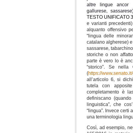
altre lingue ancor p
gallurese, sassarese
TESTO UNIFICATO 36
e varianti precedenti
alquanto offensivo pe
“lingua delle minora
catalano algherese) e “
sassarese, tabarchin
storiche o non affatto
parte è vero lo è anc
“storico”. Se nella 
(
https://www.senato.it
all’articolo 6, si d
tutela con apposite
completamento è las
definiscano (quando
linguistica”, che cos
“lingua”. Invece certi a
una terminologia lingu
Così, ad esempio, nel