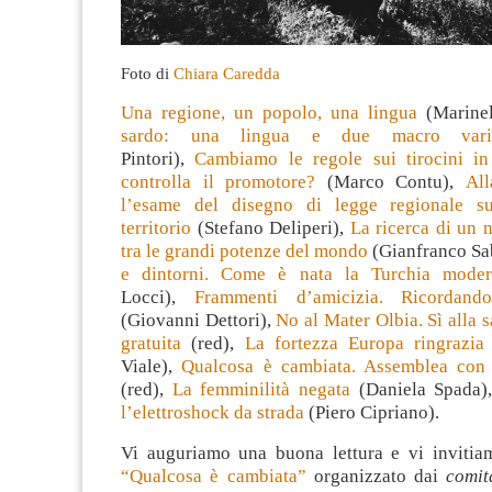
Foto di
Chiara Caredda
Una regione, un popolo, una lingua
(Marinel
sardo: una lingua e due macro vari
Pintori),
Cambiamo le regole sui tirocini i
controlla il promotore?
(Marco Contu),
All
l’esame del disegno di legge regionale s
territorio
(Stefano Deliperi),
La ricerca di un 
tra le grandi potenze del mondo
(Gianfranco Sab
e dintorni. Come è nata la Turchia moder
Locci),
Frammenti d’amicizia. Ricordan
(Giovanni Dettori),
No al Mater Olbia. Sì alla s
gratuita
(red),
La fortezza Europa ringrazia 
Viale),
Qualcosa è cambiata. Assemblea con 
(red),
La femminilità negata
(Daniela Spada)
l’elettroshock da strada
(Piero Cipriano).
Vi auguriamo una buona lettura e vi invitia
“Qualcosa è cambiata”
organizzato dai
comit