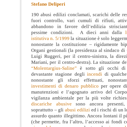
Stefano Deliperi
190 abusi edilizi conclamati, scarichi delle r
fuori controllo, vari cumuli di rifiuti, atti
abbandono in favore dell’edilizia strisciant
pessime condizioni. A dieci anni dalla
istitutiva n. 5/1999
la situazione
è solo leggerm
nonostante la costituzione – rigidamente bip
Organi gestionali (la presidenza al sindaco di
Luigi Ruggeri, per il centro-sinistra, la dir
Mariani, per il centro-destra). La situazione d
“Molentargius-Saline”
è sotto gli occhi di 
devastante stagione degli
incendi
di qualche
nonostante gli sforzi effettuati, nonost
investimenti di denaro pubblico
per opere di
manutenzioni e l’agognato arrivo del Corpo
vigilanza ambientale per la più volte richie
discariche abusive
sono ancora presenti
soprattutto – gli
abusi edilizi
ed i rischi di un 
assurdo quanto illegittimo. Ancora lontani il p
(che permette, fra l’altro, l’accesso ai fondi c