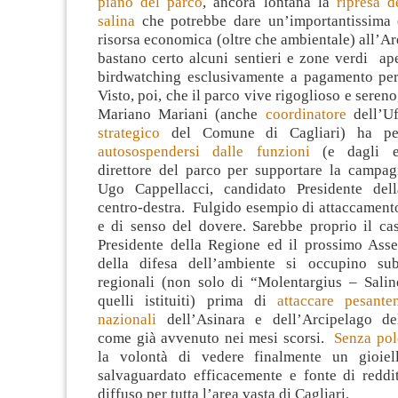
piano del parco
, ancora lontana la
ripresa d
salina
che potrebbe dare un’importantissima 
risorsa economica (oltre che ambientale) all’Ar
bastano certo alcuni sentieri e zone verdi ape
birdwatching esclusivamente a pagamento per
Visto, poi, che il parco vive rigoglioso e sereno,
Mariano Mariani (anche
coordinatore
dell’Uf
strategico
del Comune di Cagliari) ha pe
autosospendersi dalle funzioni
(e dagli e
direttore del parco per supportare la campagn
Ugo Cappellacci, candidato Presidente del
centro-destra. Fulgido esempio di attaccamento 
e di senso del dovere. Sarebbe proprio il cas
Presidente della Regione ed il prossimo Asse
della difesa dell’ambiente si occupino sub
regionali (non solo di “Molentargius – Salin
quelli istituiti) prima di
attaccare pesante
nazionali
dell’Asinara e dell’Arcipelago de
come già avvenuto nei mesi scorsi.
Senza po
la volontà di vedere finalmente un gioiell
salvaguardato efficacemente e fonte di reddit
diffuso per tutta l’area vasta di Cagliari.