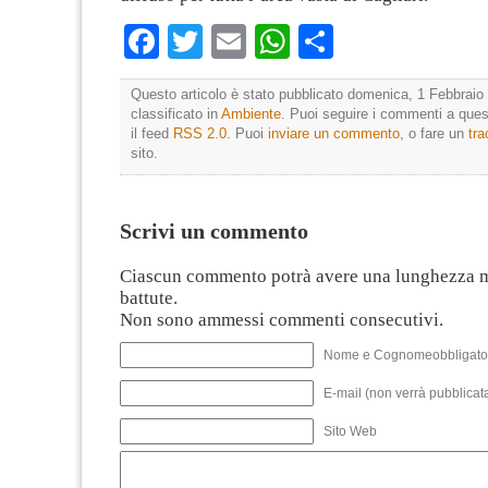
Facebook
Twitter
Email
WhatsApp
Condividi
Questo articolo è stato pubblicato domenica, 1 Febbraio 
classificato in
Ambiente
. Puoi seguire i commenti a quest
il feed
RSS 2.0
. Puoi
inviare un commento
, o fare un
tr
sito.
Scrivi un commento
Ciascun commento potrà avere una lunghezza 
battute.
Non sono ammessi commenti consecutivi.
Nome e Cognomeobbligato
E-mail (non verrà pubblicata
Sito Web