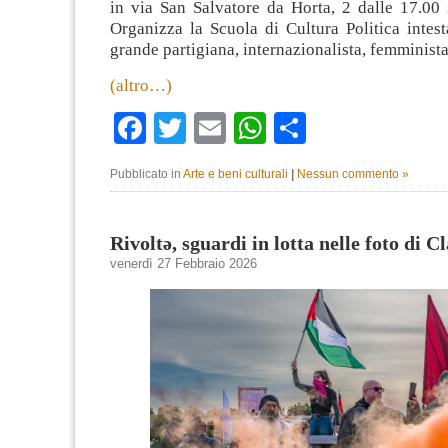
in via San Salvatore da Horta, 2 dalle 17.00 
Organizza la Scuola di Cultura Politica intest
grande partigiana, internazionalista, femminist
(altro…)
Facebook
Twitter
Email
WhatsApp
Condividi
Pubblicato in
Arte e beni culturali
|
Nessun commento »
Rivoltə, sguardi in lotta nelle foto di 
venerdì 27 Febbraio 2026