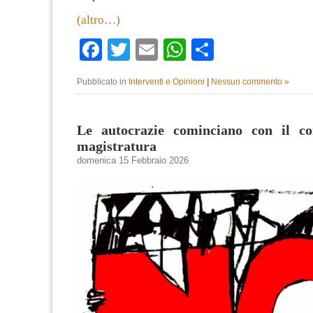
(altro…)
Facebook
Twitter
Email
WhatsApp
Condividi
Pubblicato in
Interventi e Opinioni
|
Nessun commento »
Le autocrazie cominciano con il con
magistratura
domenica 15 Febbraio 2026