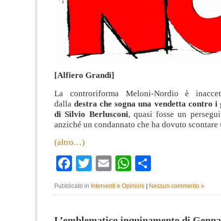
[Alfiero Grandi]
La controriforma Meloni-Nordio è inaccetta
dalla
destra che sogna una vendetta contro i 
di Silvio Berlusconi
, quasi fosse un persegui
anziché un condannato che ha dovuto scontare 
(altro…)
Facebook
Twitter
Email
WhatsApp
Condividi
Pubblicato in
Interventi e Opinioni
|
Nessun commento »
L’emblematico inquinamento di Genna