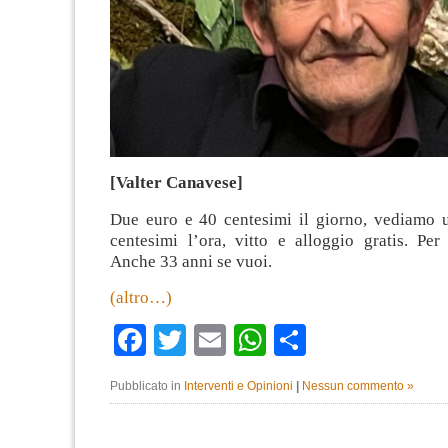
[Valter Canavese]
Due euro e 40 centesimi il giorno, vediamo 
centesimi l’ora, vitto e alloggio gratis. Pe
Anche 33 anni se vuoi.
(altro…)
Facebook
Twitter
Email
WhatsApp
Condividi
Pubblicato in
Interventi e Opinioni
|
Nessun commento »