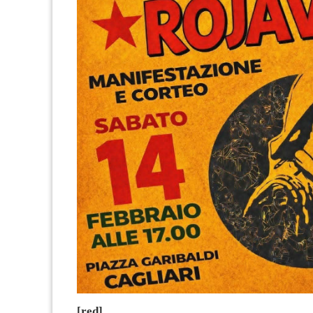
[red]