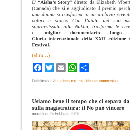
E’ “
Aisha’s Story
” diretto da Elizabeth Vib
(Canada) che si è aggiudicato il premio perch
una donna si trasforma in un archivio vivente
colori e storie. Con l’aiuto del suo m
sopravvissuto alla Nakba, trasforma le rice
il
miglior documentario lungo
Giuria internazionale della XXII edizione 
Festival.
(altro…)
Facebook
Twitter
Email
WhatsApp
Condividi
Pubblicato in
Arte e beni culturali
|
Nessun commento »
Usiamo bene il tempo che ci separa d
sulla magistratura: il No può vincere
mercoledì 25 Febbraio 2026