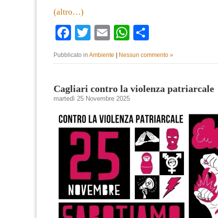
(altro…)
Facebook
Twitter
Email
WhatsApp
Condividi
Pubblicato in
Ambiente
|
Nessun commento »
Cagliari contro la violenza patriarcale
martedì 25 Novembre 2025