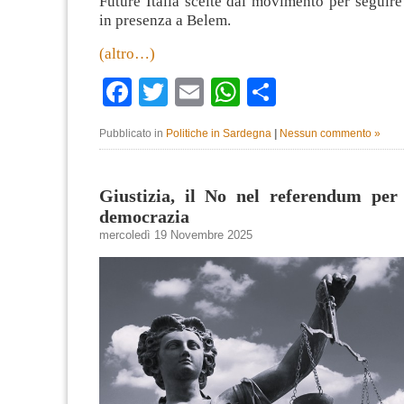
Future Italia scelte dal movimento per seguir
in presenza a Belem.
(altro…)
Facebook
Twitter
Email
WhatsApp
Condividi
Pubblicato in
Politiche in Sardegna
|
Nessun commento »
Giustizia, il No nel referendum per 
democrazia
mercoledì 19 Novembre 2025