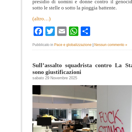
presidio di uomini e donne contro il genocidi
sotto le stelle o sotto la pioggia battente.
(altro…)
Facebook
Twitter
Email
WhatsApp
Condividi
Pubblicato in
Pace e globalizzazione
|
Nessun commento »
Sull’assalto squadrista contro La S
sono giustificazioni
sabato 29 Novembre 2025