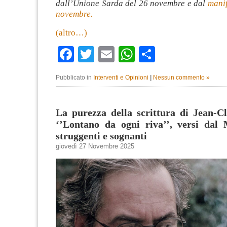
dall’Unione Sarda del 26 novembre e dal
manif
novembre.
(altro…)
Facebook
Twitter
Email
WhatsApp
Condividi
Pubblicato in
Interventi e Opinioni
|
Nessun commento »
La purezza della scrittura di Jean-C
‘’Lontano da ogni riva’’, versi dal 
struggenti e sognanti
giovedì 27 Novembre 2025