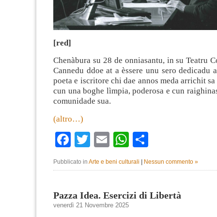
[red]
Chenàbura su 28 de onniasantu, in su Teatru C
Cannedu ddoe at a èssere unu sero dedicadu a
poeta e iscritore chi dae annos meda arrichit sa
cun una boghe lìmpia, poderosa e cun raighina
comunidade sua.
(altro…)
Facebook
Twitter
Email
WhatsApp
Condividi
Pubblicato in
Arte e beni culturali
|
Nessun commento »
Pazza Idea. Esercizi di Libertà
venerdì 21 Novembre 2025