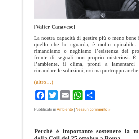
[Valter Canavese]
La nostra capacità di gestire più o meno bene i
quello che lo riguarda, è molto opinabile. 
rimandiamo o neghiamo l’esistenza dei pr
fronte di segnali non proprio misteriosi. È
l’ambiente, il clima, pronti a lamentarci
rimandare le soluzioni, noi ma purtroppo anche l
(altro…)
Facebook
Twitter
Email
WhatsApp
Condividi
Pubblicato in
Ambiente
|
Nessun commento »
Perché è importante sostenere la ma
della Cgil del 25 ottobre a Roma