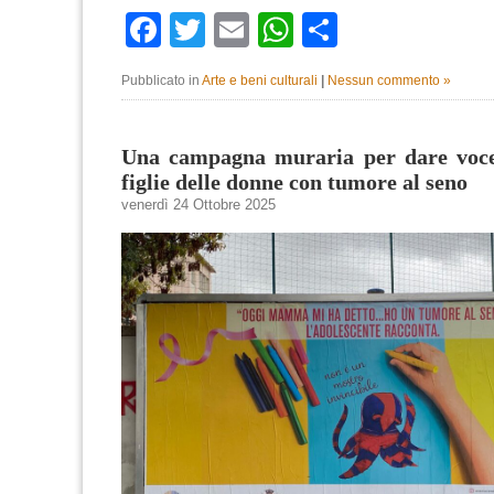
Facebook
Twitter
Email
WhatsApp
Condividi
Pubblicato in
Arte e beni culturali
|
Nessun commento »
Una campagna muraria per dare voce a
figlie delle donne con tumore al seno
venerdì 24 Ottobre 2025