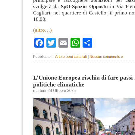
principale è raccogliere donazioni per Gaz
svolgerà da
SpO-Spazio Opposto
in Via Piet
Cagliari, nel quartiere di Castello, il primo n
18.00.
(altro…)
Facebook
Twitter
Email
WhatsApp
Condividi
Pubblicato in
Arte e beni culturali
|
Nessun commento »
L’Unione Europea rischia di fare passi 
politiche climatiche
martedì 28 Ottobre 2025