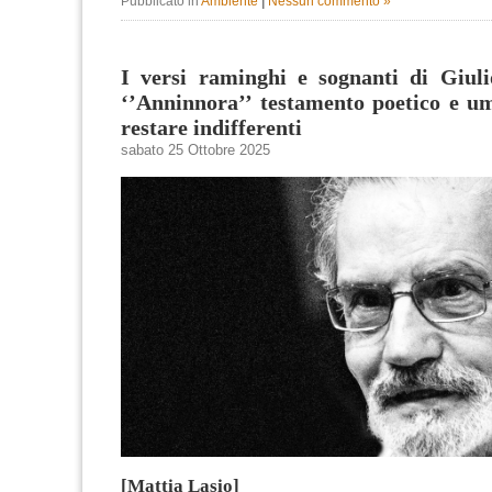
Pubblicato in
Ambiente
|
Nessun commento »
I versi raminghi e sognanti di Giuli
‘’Anninnora’’ testamento poetico e u
restare indifferenti
sabato 25 Ottobre 2025
[Mattia Lasio]