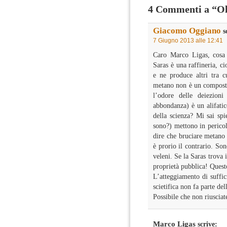
4 Commenti a “Olt
Giacomo Oggiano
s
7 Giugno 2013 alle 12:41
Caro Marco Ligas, cosa 
Saras è una raffineria, ci
e ne produce altri tra 
metano non è un composto
l’odore delle deiezio
abbondanza) è un alifatic
della scienza? Mi sai sp
sono?) mettono in pericolo
dire che bruciare metano
è prorio il contrario. So
veleni. Se la Saras trova 
proprietà pubblica! Questo
L’atteggiamento di suffic
scietifica non fa parte de
Possibile che non riusciat
Marco Ligas
scrive: