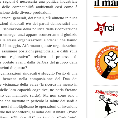
e ragioni è necessaria una politica industriale
to delle compatibilità ambientali così come è
azione delle diverse produzioni.
iazioni generali, dei rituali, c’è almeno in nuce
zioni sindacali e/o dei partiti democratici una
 l’ispirazione della politica della riconversione
n emerge, anzi appare sconcertante il giudizio
alle stesse organizzazioni sindacali che hanno
l 24 maggio. Affermano queste organizzazioni
assumere posizioni pregiudiziali e ostili sulla
getto esplorativo” relativo al processo di
a portato avanti dalla SarGas del gruppo della
vinti di questo?
rganizzazioni sindacali è sfuggito l’esito di una
del benzene nella composizione del Dna dei
 vicinanze della Saras (la ricerca ha messo in
delle loro capacità cognitive, ne parla Stefano
ero del manifesto sardo). Ma non sono solo i
ne che mettono in pericolo la salute dei sardi e
sti mesi si moltiplicano le operazioni di invasione
ivelle nel Montiferru, ai radar dell’Asinara (Porto
a Bocca (Olbia) e di Capo Sandalo (Carloforte),