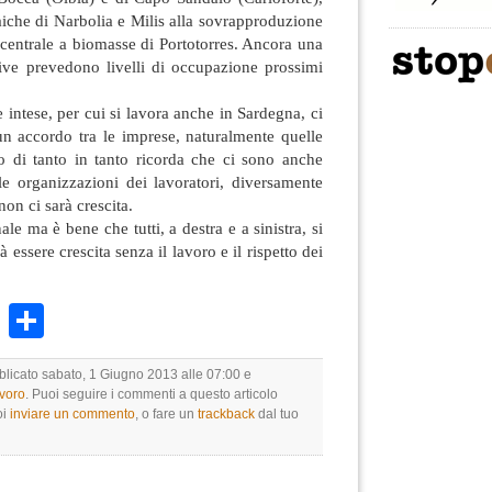
taiche di Narbolia e Milis alla sovrapproduzione
a centrale a biomasse di Portotorres. Ancora una
ative prevedono livelli di occupazione prossimi
e intese, per cui si lavora anche in Sardegna, ci
un accordo tra le imprese, naturalmente quelle
mo di tanto in tanto ricorda che ci sono anche
le organizzazioni dei lavoratori, diversamente
non ci sarà crescita.
le ma è bene che tutti, a destra e a sinistra, si
 essere crescita senza il lavoro e il rispetto dei
k
r
ail
WhatsApp
Condividi
bblicato sabato, 1 Giugno 2013 alle 07:00 e
avoro
. Puoi seguire i commenti a questo articolo
oi
inviare un commento
, o fare un
trackback
dal tuo