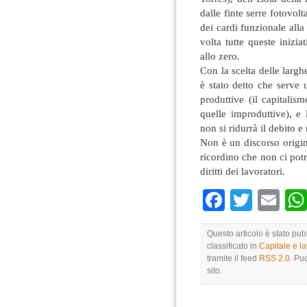
dalle finte serre fotovol
dei cardi funzionale all
volta tutte queste inizi
allo zero.
Con la scelta delle largh
è stato detto che serve 
produttive (il capitalis
quelle improduttive), e 
non si ridurrà il debito e 
Non è un discorso origina
ricordino che non ci potrà
diritti dei lavoratori.
Faceboo
Twitte
Em
Questo articolo è stato pu
classificato in
Capitale e l
tramite il feed
RSS 2.0
. Pu
sito.