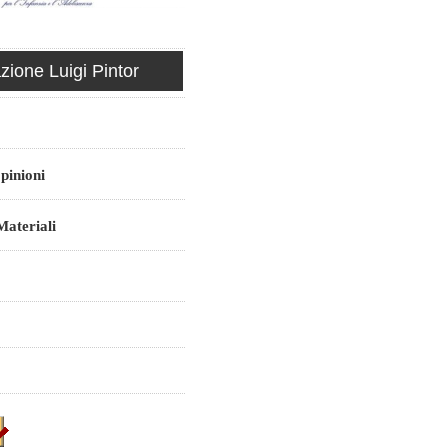
ione Luigi Pintor
pinioni
ateriali