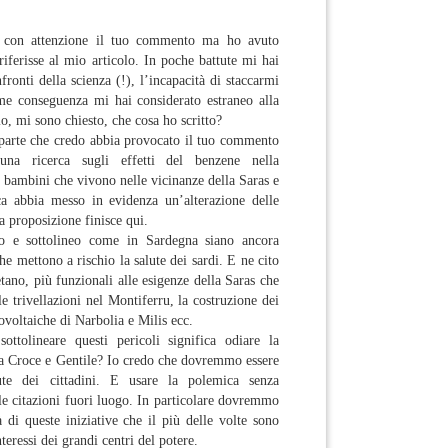
 con attenzione il tuo commento ma ho avuto
riferisse al mio articolo. In poche battute mi hai
fronti della scienza (!), l’incapacità di staccarmi
e conseguenza mi hai considerato estraneo alla
dio, mi sono chiesto, che cosa ho scritto?
 parte che credo abbia provocato il tuo commento
una ricerca sugli effetti del benzene nella
bambini che vivono nelle vicinanze della Saras e
ca abbia messo in evidenza un’alterazione delle
a proposizione finisce qui.
o e sottolineo come in Sardegna siano ancora
he mettono a rischio la salute dei sardi. E ne cito
tano, più funzionali alle esigenze della Saras che
le trivellazioni nel Montiferru, la costruzione dei
tovoltaiche di Narbolia e Milis ecc.
ttolineare questi pericoli significa odiare la
 a Croce e Gentile? Io credo che dovremmo essere
lute dei cittadini. E usare la polemica senza
le citazioni fuori luogo. In particolare dovremmo
à di queste iniziative che il più delle volte sono
nteressi dei grandi centri del potere.