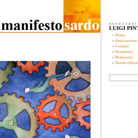
associaz
LUIGI PI
Home
Associazione
Contatti
Newsletter
Redazione
Norme editori