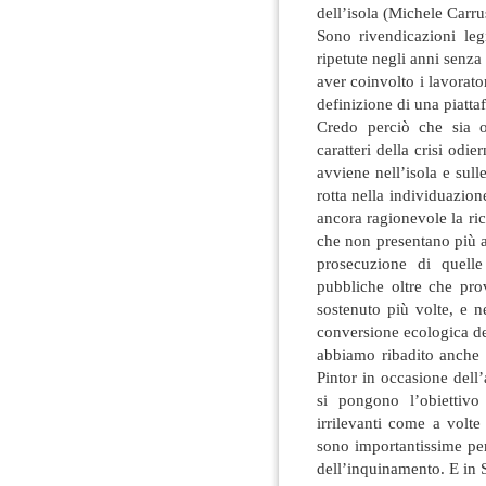
dell’isola (Michele Carrus
Sono rivendicazioni leg
ripetute negli anni senza
aver coinvolto i lavorator
definizione di una piatt
Credo perciò che sia o
caratteri della crisi odi
avviene nell’isola e sul
rotta nella individuazion
ancora ragionevole la ric
che non presentano più a
prosecuzione di quelle
pubbliche oltre che pro
sostenuto più volte, e 
conversione ecologica dell
abbiamo ribadito anche
Pintor in occasione dell
si pongono l’obiettivo 
irrilevanti come a volte 
sono importantissime per
dell’inquinamento. E in