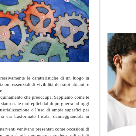
essivamente le caratteristiche di un luogo in
zioni essenziali di vivibilità dei suoi abitanti e
le
.
i inquinamento che preoccupa. Sappiamo come le
o siano state molteplici dal dopo guerra ad oggi
ustrializzazione o l’uso di ampie superfici per
via via trasformato l’isola, danneggiandola in
interventi venivano presentati come occasioni di
ggi non è più ragionevole credere agli effetti