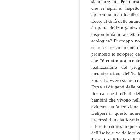
siano urgenti. Per quest
che si ispiri al rispet
opportuna una rilocalizz
Ecco, al di là delle enunc
da parte delle organizza
disponibilità ad accettare
ecologica? Purtroppo no
espresso recentemente d
promosso lo sciopero de
che “è controproducente 
realizzazione del pro
metanizzazione dell’isol
Saras. Davvero siamo con
Forse ai dirigenti delle o
ricerca sugli effetti 
bambini che vivono nelle
evidenza un’alterazione 
Deliperi in questo num
processi di metanizzazio
il loro territorio; in que
dell’isola: si va dalle tr
Torres), dell’Isola dell