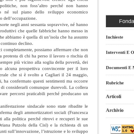
e politiche, non foss’altro perché non hanno
ato né sul piano dello sviluppo economico
o dell’occupazione.
Fondaz
sorte negli anni sessanta sopravvive, né hanno
i produttivi che quelle fabbriche hanno messo in
che abbiamo è quella di un’isola che ha assunto
Inchieste
in continuo declino.
ci completamente, possiamo affermare che non
Interventi E O
la protesta di chi ha perso il lavoro o rischia di
 sempre più vicino alla soglia della povertà, dei
Documenti E M
 alcuna prospettiva convincente per il loro
erale che si è svolto a Cagliari il 24 maggio,
i, ha confermato questi sentimenti ma occorre
Rubriche
 di considerarli comunque durevoli. La collera
ovare percorsi praticabili perché producano un
Articoli
anifestazione sindacale sono state ribadite le
Archivio
nferma degli ammortizzatori sociali (Francesca
ti alla politica perché ritrovi e recuperi le sue
riana Putzolu della Cisl) e la richiesta di un
unti sull’innovazione, l’istruzione e lo sviluppo