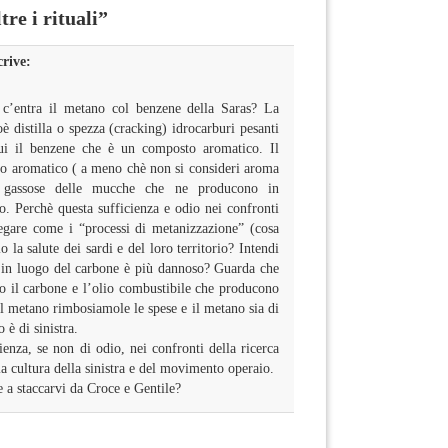
re i rituali”
crive:
c’entra il metano col benzene della Saras? La
oè distilla o spezza (cracking) idrocarburi pesanti
cui il benzene che è un composto aromatico. Il
 aromatico ( a meno chè non si consideri aroma
ni gassose delle mucche che ne producono in
o. Perchè questa sufficienza e odio nei confronti
iegare come i “processi di metanizzazione” (cosa
 la salute dei sardi e del loro territorio? Intendi
 in luogo del carbone è più dannoso? Guarda che
no il carbone e l’olio combustibile che producono
il metano rimbosiamole le spese e il metano sia di
 è di sinistra.
ienza, se non di odio, nei confronti della ricerca
lla cultura della sinistra e del movimento operaio.
e a staccarvi da Croce e Gentile?