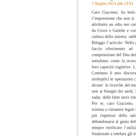
7 Giugno 2013 alle 23:51
Caro Giacomo, ho letto
l’impressione che non si 
attribuito un odio nei con
da Croce e Gentile e com
cultura della sinistra: od
Rileggo l’articolo. Nella
faccio riferimento ad 
composizione del Dna dei 
sottolineo come la ricer
loro capacità cognitive. L
Continuo il mio discors
molteplici le operazioni c
alcune: le ricerche del me
non ai bisogni dei sardi, 
radar, delle finte serre fo
Per te, caro Giacomo, so
scienza o rimanere legati
più rispettosi della sa
abbandonarsi al gusto del
sempre verificare l’utilit
finalizzate a tutelare gli i