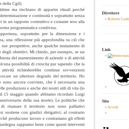
 della Cgil).
ittime ma rischiano di apparire rituali perché
Direttore
 determinazione e continuità e soprattutto senza
Roberto Lod
i in un rapporto costruttivo e costante teso alla
aforma programmatica condivisa.
pportuna, soprattutto per la dimensione e i
erna, una riflessione più approfondita su ciò che
le sue prospettive, anche qualche mutamento di
Link
e degli obiettivi. Mi chiedo, per esempio, se sia
hiesta del mantenimento di aziende e di attività
lcuna possibilità di crescita pur sapendo che la
 attività richiederebbe continue sovvenzioni
vocare un ulteriore degrado del territorio. Ho
ne sono ancora convinto, che è necessaria una
e produzioni e anche dei nostri stili di vita (lo
 il 15 maggio quando abbiamo ricordato Luigi
’anniversario della sua morte). Le politiche che
Sito
di risanare il territorio non sono palliativi
Accedi
si sostiene con giudizi sbrigativi; al contrario
ché producono lavoro e contrastano gli effetti
 Sardegna sappiamo bene come questi interventi