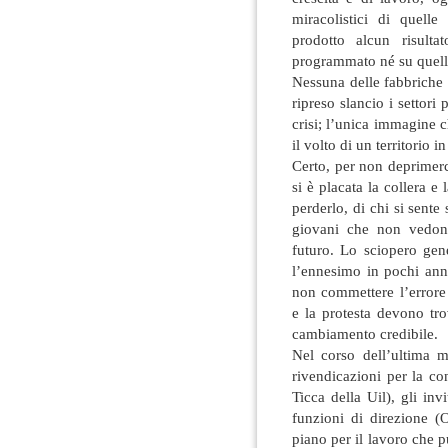
miracolistici di quell
prodotto alcun risult
programmato né su quell
Nessuna delle fabbriche 
ripreso slancio i settor
crisi; l’unica immagine 
il volto di un territorio 
Certo, per non deprimer
si è placata la collera e 
perderlo, di chi si sente
giovani che non vedono
futuro. Lo sciopero gen
l’ennesimo in pochi ann
non commettere l’errore
e la protesta devono tr
cambiamento credibile.
Nel corso dell’ultima m
rivendicazioni per la co
Ticca della Uil), gli invi
funzioni di direzione (O
piano per il lavoro che p