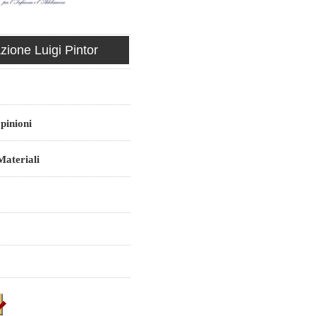
ione Luigi Pintor
pinioni
ateriali