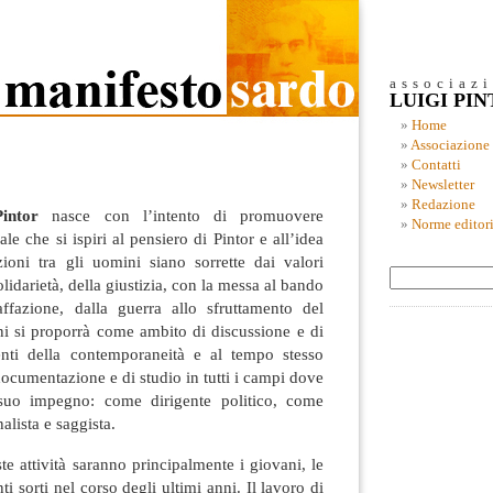
associaz
LUIGI PI
Home
Associazione
Contatti
Newsletter
Redazione
intor
nasce con l’intento di promuovere
Norme editori
rale che si ispiri al pensiero di Pintor e all’idea
zioni tra gli uomini siano sorrette dai valori
lidarietà, della giustizia, con la messa al bando
ffazione, dalla guerra allo sfruttamento del
ni si proporrà come ambito di discussione e di
enti della contemporaneità e al tempo stesso
documentazione e di studio in tutti i campi dove
l suo impegno: come dirigente politico, come
lista e saggista.
te attività saranno principalmente i giovani, le
i sorti nel corso degli ultimi anni. Il lavoro di