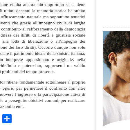
ione risulta ancora più opportuno se si tiene
li ultimi decenni la memoria storica ha subito
offuscamento naturale ma soprattutto tentativi
 eventi che grazie all’impegno civile di larghe
 contribuito al rafforzamento della democrazia
ifesa dei diritti di libertà e giustizia sociale
alla lotta di liberazione o all’impegno dei
zione dei loro diritti). Occorre dunque non solo
are il patrimonio ideale della sinistra italiana,
n interprete appassionato e originale, nella
idefinito e potenziato, rappresenti un valido
 i problemi del tempo presente.
tor ritiene fondamentale sottolineare il proprio
e aperta
per permettere il confronto con altre
uovere l’ingresso e la partecipazione attiva di
te a perseguire obiettivi comuni, per realizzare
iazioni o enti.
k
r
ail
WhatsApp
Condividi