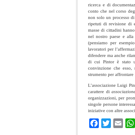
ricerca e di documentaz
conto che nel corso deg
non solo un processo di 
ripetuti di revisione di
masse di cittadini hanno
nel nostro paese e alla d
(pensiamo per esempio 
lavoratori per l’afferma
difendere ma anche rilanci
di cui Pintor è stato u
convinzione che esso, r
strumento per affrontare
L’associazione Luigi Pin
carattere di
associazion
organizzazioni, per prom
singole persone interessa
iniziative con altre assoc
Faceboo
Twitte
Em