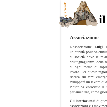
Associazione
L’associazione
Luigi P
un’attività politico-cultu
di società dove le rela
dell’uguaglianza, della so
di ogni forma di sopra
lavoro. Per queste ragio
ricerca sui temi emerg
svilupperà un lavoro di 
Pintor ha esercitato i
parlamentare, come giorna
Gli interlocutori
di ques
associazioni e i moviment