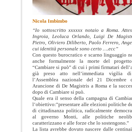
Nicola Imbimbo
“Io sottoscritto xxxxxx notaio a Roma. Atte
Ingroia, Leoluca Orlando, Luigi De Magistr
Pietro, Oliviero Diliberto, Paolo Ferrero, Ange
cui identità personale sono certo ….ecc”
Con questo burocratico e scarno linguaggio not
anche formalmente la morte del progetto
“Cambiare si può” di cui i primi firmatari dell
già preso atto nell’immediata vigilia d
l’Assemblea nazionale del 21 Dicembre 
Arancione di De Magistris a Roma e la succes
dopo di Cambiare si può.
Quale era il senso della campagna di Cambiar
l’obiettivo:”presentare alle elezioni politiche d
di cittadinanza politica, radicalmente democrat
al governo Monti, alle politiche neolib
caratterizzano e alle forze che lo sostengono.”
La lista avrebbe dovuto nascere dalle centinai