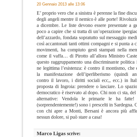
20 Gennaio 2013 alle 13:06
E’ proprio vero che a sinistra è perenne la fine discu
degli angeli mentre il nemico è alle porte! Rivoluzi
a dicembre. Le liste devono essere presentate a g
poco a capire che si tratta di un’operazione ipergiac
dell’azzardo, fondata sopratutto sul messaggio med
così accantonati tanti ottimi compagni e si punta a 
movimenti, ha compiuto gesti stampati nella memo
come il vaffa… di Pirotto all’allora Ministro Caste
questo raggruppamento una discriminante politica 
ne legittima l’esistenza: è contro il montismo, ch
la manifestazione dell’iperliberismo (quindi anti
contro il lavoro, i diritti sociali ecc,, ecc.) in Ita
proposta di Ingroia: prendere o lasciare. Lo spazio
democratico è riservato al dopo. Chi non ci sta, del 
alternative: Vendola le primarie le ha fatte
(sorprendentemente!) sono i prescelti in Sardegna. O
con chi apre a Monti, Bersani è ancora più affi
nessun dolore, si può stare a casa!
Marco Ligas
scrive: