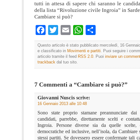
tutti in attesa di sapere chi saranno le candida
della lista “Rivoluzione civile Ingroia” in Sard
Cambiare si può?
Facebook
Twitter
Email
WhatsApp
Condividi
Questo articolo è stato pubblicato mercoledì, 16 Gennai
e classificato in
Movimenti e partiti
. Puoi seguire i comm
articolo tramite il feed
RSS 2.0
. Puoi
inviare un commen
trackback
dal tuo sito.
7 Commenti a “Cambiare si può?”
Giovanni Nuscis
scrive:
16 Gennaio 2013 alle 10:48
Sono state proprio stamane preannunciate dai 
candidati, parrebbe, direttamente scelti e contat
Ingroia. Persone diverse sia da quelle scelte,
democratiche ed inclusive, nell’isola, da Cambiare s
stessi partiti. Se dovessero essere confermate tali c