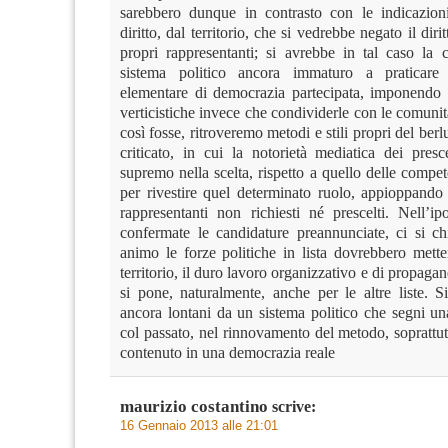
sarebbero dunque in contrasto con le indicazion
diritto, dal territorio, che si vedrebbe negato il dirit
propri rappresentanti; si avrebbe in tal caso la
sistema politico ancora immaturo a praticar
elementare di democrazia partecipata, imponendo da
verticistiche invece che condividerle con le comunità
così fosse, ritroveremo metodi e stili propri del ber
criticato, in cui la notorietà mediatica dei presce
supremo nella scelta, rispetto a quello delle compe
per rivestire quel determinato ruolo, appioppando c
rappresentanti non richiesti né prescelti. Nell’ip
confermate le candidature preannunciate, ci si c
animo le forze politiche in lista dovrebbero mette
territorio, il duro lavoro organizzativo e di propaga
si pone, naturalmente, anche per le altre liste. 
ancora lontani da un sistema politico che segni un
col passato, nel rinnovamento del metodo, soprattu
contenuto in una democrazia reale
maurizio costantino
scrive:
16 Gennaio 2013 alle 21:01