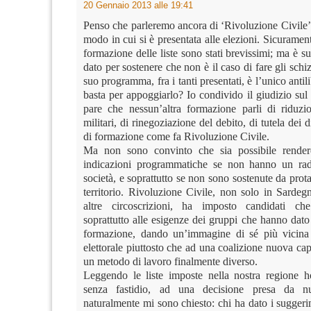
20 Gennaio 2013 alle 19:41
Penso che parleremo ancora di ‘Rivoluzione Civile’,
modo in cui si è presentata alle elezioni. Sicurament
formazione delle liste sono stati brevissimi; ma è su
dato per sostenere che non è il caso di fare gli schiz
suo programma, fra i tanti presentati, è l’unico antil
basta per appoggiarlo? Io condivido il giudizio su
pare che nessun’altra formazione parli di riduzi
militari, di rinegoziazione del debito, di tutela dei di
di formazione come fa Rivoluzione Civile.
Ma non sono convinto che sia possibile rendere 
indicazioni programmatiche se non hanno un rad
società, e soprattutto se non sono sostenute da protag
territorio. Rivoluzione Civile, non solo in Sarde
altre circoscrizioni, ha imposto candidati ch
soprattutto alle esigenze dei gruppi che hanno dato
formazione, dando un’immagine di sé più vicina 
elettorale piuttosto che ad una coalizione nuova cap
un metodo di lavoro finalmente diverso.
Leggendo le liste imposte nella nostra regione 
senza fastidio, ad una decisione presa da n
naturalmente mi sono chiesto: chi ha dato i suggeri