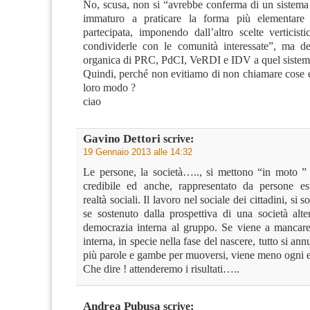
No, scusa, non si “avrebbe conferma di un sistema 
immaturo a praticare la forma più elementare
partecipata, imponendo dall’altro scelte verticist
condividerle con le comunità interessate”, ma de
organica di PRC, PdCI, VeRDI e IDV a quel sistem
Quindi, perché non evitiamo di non chiamare cose e
loro modo ?
ciao
Gavino Dettori
scrive:
19 Gennaio 2013 alle 14:32
Le persone, la società….., si mettono “in moto ”
credibile ed anche, rappresentato da persone es
realtà sociali. Il lavoro nel sociale dei cittadini, si s
se sostenuto dalla prospettiva di una società alte
democrazia interna al gruppo. Se viene a mancar
interna, in specie nella fase del nascere, tutto si an
più parole e gambe per muoversi, viene meno ogni 
Che dire ! attenderemo i risultati…..
Andrea Pubusa
scrive: