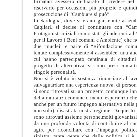
firmatari avessero dichiarato di credere nel
riservarlo per occasioni più propizie e quind
prosecuzione di “Cambiare si può”
In Sardegna, dove si erano già tenute assemb
Cagliari, si decise di continuare con “Cam
Protagonisti iniziali erano stati gli aderenti a
per il Lavoro i Beni comuni e Ambiente) che ne
due “nuclei” e parte di “Rifondazione comu
tenute complessivamente 4 assemblee, una anc
cui hanno partecipato centinaia di cittadini 
progetto di alternativa, si sono presi contatt
singole personalità.
Non si è voluto in sostanza rinunciare al lav
salvaguardare una esperienza nuova, di person
si sono ritrovati su un progetto comunque inn
della militanza comune o meno, esperienza che
anche per un futuro impegno alternativo nella 
non solo) disastrata nostra regione. Da questo p
sono ritrovati assieme persone,molti giovanis
da una profonda volontà di contribuire al c
agire per riconciliare con l’impegno politico
sinistra, tanta gente che dalla politica si è