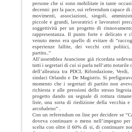
persone che si sono mobilitate in tante occasi
decenni: per la pace, sui referendum capace di
movimenti, associazioni, singoli, amminist
piccole e grandi, lavoratrici e lavoratori preca
soggettività per un progetto di rinnovament
rappresentanza. Il punto forte e delicato e 
venuto meno era quello di evitare di “raccogl
esperienze fallite, dei vecchi ceti politici,
partito..”
All’assemblea Arancione già ricordata sedevan
tutti i segretari di cui si parla nell’atto notarile
dell’alleanza tra PDCI, Rifondazione, Verdi, 
sindaci Orlando e De Magistris. Si prefigurava
momento che i segretari di partito non aveva
richiesta e alle pressioni dello stesso Ingroia
progetto dando un segnale di rottura rimane
liste, una sorta di riedizione della vecchia e f
arcobaleno” .
Con un referendum on line per decidere se “C
doveva continuare o meno nell’impegno per 
scelta con oltre il 60% di si, di continuare no