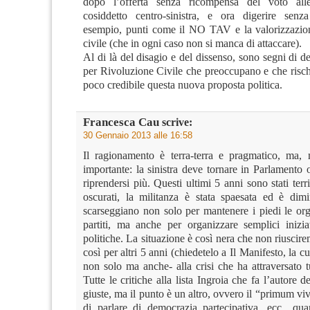
dopo l’offerta senza ricompensa del voto all
cosiddetto centro-sinistra, e ora digerire senz
esempio, punti come il NO TAV e la valorizzazion
civile (che in ogni caso non si manca di attaccare).
Al di là del disagio e del dissenso, sono segni di d
per Rivoluzione Civile che preoccupano e che risch
poco credibile questa nuova proposta politica.
Francesca Cau
scrive:
30 Gennaio 2013 alle 16:58
Il ragionamento è terra-terra e pragmatico, ma,
importante: la sinistra deve tornare in Parlamento 
riprendersi più. Questi ultimi 5 anni sono stati terri
oscurati, la militanza è stata spaesata ed è dimi
scarseggiano non solo per mantenere i piedi le org
partiti, ma anche per organizzare semplici iniziat
politiche. La situazione è così nera che non riuscir
così per altri 5 anni (chiedetelo a Il Manifesto, la cui
non solo ma anche- alla crisi che ha attraversato tut
Tutte le critiche alla lista Ingroia che fa l’autore d
giuste, ma il punto è un altro, ovvero il “primum viv
di parlare di democrazia partecipativa, ecc., qua