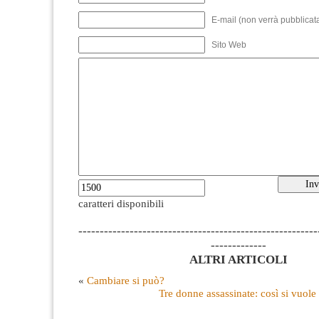
E-mail (non verrà pubblicata
Sito Web
caratteri disponibili
--------------------------------------------------------
-------------
ALTRI ARTICOLI
«
Cambiare si può?
Tre donne assassinate: così si vuole