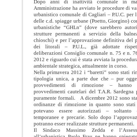
Dopo anni di inattività comunale in mate
Amministrazione ha avviato le procedure di va
urbanistico comunale di Cagliari – P.U.C. per 
delle c.d. spiagge urbane (Poetto, Giorgino) c
urbanistiche “GHLn” (dove sarebbero autori
strutture permanenti a servizio della balne
chioschi) e per l’approvazione definitiva del p
dei litorali – P.U.L., già adottate rispe
deliberazioni Consiglio comunale n. 75 e n. 7
2012 e riguardo cui è stata avviata la procedur
ambientale strategica, attualmente in corso.
Nella primavera 2012 i “baretti” sono stati r
tipologia unica, a parte due che – pur ogge
provvedimenti di rimozione – hanno b
provvedimenti cautelari del T.A.R. Sardegna 
puramente formali. A dicembre 2012 sono stati
ordinanze di rimozione in quanto sono stati 
potevano essere autorizzati – soltanto q
temporanee e precarie. Solo dopo l’approvaz
potranno esser realizzate strutture permanenti.
Il Sindaco Massimo Zedda e l’Assess
all’urbanistica Paolo Frau ne hanno spiegat