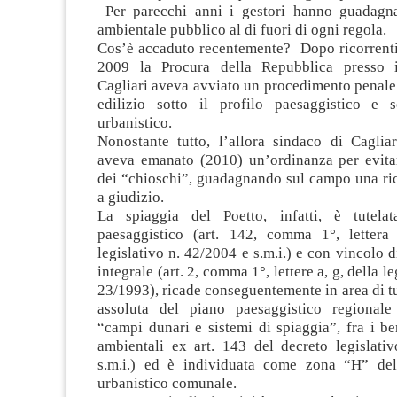
Per parecchi anni i gestori hanno guadagn
ambientale pubblico al di fuori di ogni regola.
Cos’è accaduto recentemente? Dopo ricorrenti
2009 la Procura della Repubblica presso i
Cagliari aveva avviato un procedimento penale
edilizio sotto il profilo paesaggistico e s
urbanistico.
Nonostante tutto, l’allora sindaco di Cagliar
aveva emanato (2010) un’ordinanza per evita
dei “chioschi”, guadagnando sul campo una ric
a giudizio.
La spiaggia del Poetto, infatti, è tutela
paesaggistico (art. 142, comma 1°, lettera
legislativo n. 42/2004 e s.m.i.) e con vincolo 
integrale (art. 2, comma 1°, lettere a, g, della l
23/1993), ricade conseguentemente in area di t
assoluta del piano paesaggistico regionale 
“campi dunari e sistemi di spiaggia”, fra i be
ambientali ex art. 143 del decreto legislati
s.m.i.) ed è individuata come zona “H” del
urbanistico comunale.