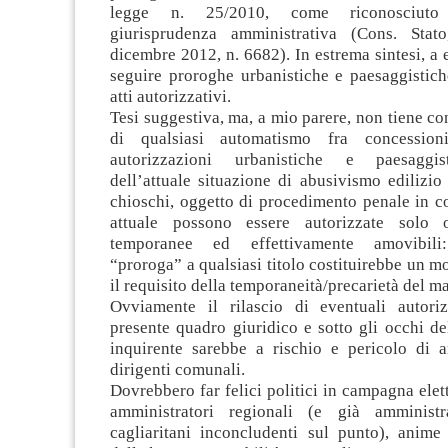
legge n. 25/2010, come riconosciuto
giurisprudenza amministrativa (Cons. Stat
dicembre 2012, n. 6682). In estrema sintesi, a
seguire proroghe urbanistiche e paesaggistic
atti autorizzativi.
Tesi suggestiva, ma, a mio parere, non tiene co
di qualsiasi automatismo fra concession
autorizzazioni urbanistiche e paesaggis
dell’attuale situazione di abusivismo edilizio 
chioschi, oggetto di procedimento penale in c
attuale possono essere autorizzate solo o
temporanee ed effettivamente amovibili:
“proroga” a qualsiasi titolo costituirebbe un m
il requisito della temporaneità/precarietà del m
Ovviamente il rilascio di eventuali autori
presente quadro giuridico e sotto gli occhi de
inquirente sarebbe a rischio e pericolo di a
dirigenti comunali.
Dovrebbero far felici politici in campagna elett
amministratori regionali (e già amministr
cagliaritani inconcludenti sul punto), anime