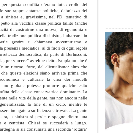
er questa sconfitta c’erano tutte: crollo del
lle sue rappresentanze politiche, debolezza dei
i a sinistra e, gravissima, nel PD, tentativo di
etto alla vecchia classe politica fallito
(anche
acità di costruirne una nuova, di egemonia e
la tradizione politica di sinistra, imbarcarsi in
aperle gestire si chiamava avventurismo e
la presenza mediatica, al di fuori di ogni regola
correttezza democratica, da parte di Berlusconi.
ia, per vincere” avrebbe detto. Sappiamo che è
’è un ritorno, forte, del clientelismo: altro che
 che queste elezioni siano arrivate prima che
 economica e culturale la crisi dei modelli
lismo globale potesse produrre qualche esito
onfitta della classe conservatrice dominante. La
mente nelle vite della gente, ma non ancora nelle
 generalizzata, la fine di un ciclo, mentre le
ssere indagate a sufficienza e trovate. La gente
estra, a sinistra si perde e spegne dietro una
a e centrista. Chissà se succederà a lungo.
ardegna si sia consumata una seconda ‘rottura’