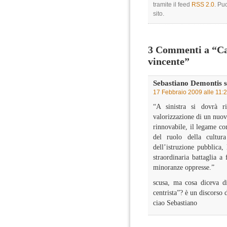
tramite il feed
RSS 2.0
. Pu
sito.
3 Commenti a “Cap
vincente”
Sebastiano Demontis
s
17 Febbraio 2009 alle 11:
“A sinistra si dovrà ri
valorizzazione di un nuov
rinnovabile, il legame co
del ruolo della cultur
dell’istruzione pubblica, 
straordinaria battaglia a 
minoranze oppresse.”
scusa, ma cosa diceva d
centrista”? è un discorso 
ciao Sebastiano