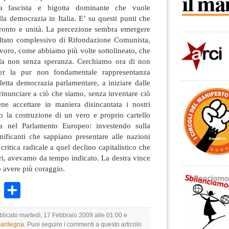
zia fascista e bigotta dominante che vuole
lla democrazia in Italia. E’ su questi punti che
ronto e unità. La percezione sembra emergere
sultato complessivo di Rifondazione Comunista,
avoro, come abbiamo più volte sottolineato, che
 Ma non senza speranza. Cerchiamo ora di non
per la pur non fondamentale rappresentanza
ddetta democrazia parlamentare, a iniziare dalle
rinunciare a ciò che siamo, senza inventare ciò
e accettare in maniera disincantata i nostri
do la costruzione di un vero e proprio cartello
tra nel Parlamento Europeo: investendo sulla
 unificanti che sappiano presentare alle nazioni
ritica radicale a quel declino capitalistico che
ri, avevamo da tempo indicato. La destra vince
 avere più coraggio.
k
r
ail
WhatsApp
Condividi
bblicato martedì, 17 Febbraio 2009 alle 01:00 e
 Sardegna
. Puoi seguire i commenti a questo articolo