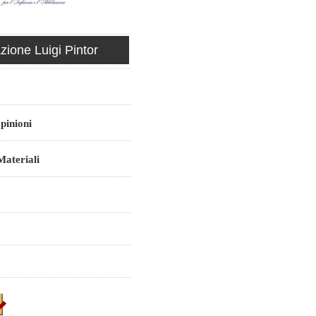
ione Luigi Pintor
pinioni
ateriali