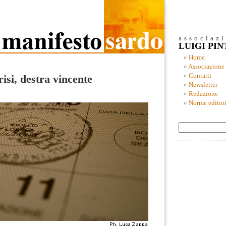
associaz
LUIGI PI
Home
Associazione
Contatti
isi, destra vincente
Newsletter
Redazione
Norme editori