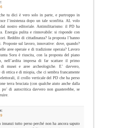
:
26
che tu dici è vero solo in parte, e purtroppo in
sce l’insistenza dopo un tale sconfitta. AL volo
 dal nostro editoriale. Antimilitarismo: il PD ha
a. Energia pulita e rinnovabile: si risponde con
ori. Reddito di cittadinanza? la proposta l’hanno
ti. Proposte sul lavoro, innovative: dove, quando?
delle aree operaie e di tradizione operaia? Lavoro
iunta Soru è riuscita, con la proposta del piano
to, nell’ardita impresa di far scattare il primo
i di musei e aree archeologiche. E’ davvero,
 di ottica e di miopia, che ci sembra francamente
 elettorali, il crollo verticale del PD che ha perso
done terra bruciata (con qualche aiuto anche dalla
n po’ di autocritica davvero non guasterebbe, se
ruire.
e:
49
 innanzi tutto perso perché non ha ancora saputo