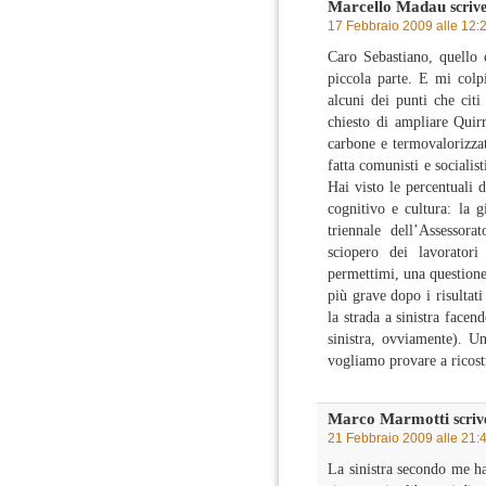
Marcello Madau
scrive
17 Febbraio 2009 alle 12:
Caro Sebastiano, quello 
piccola parte. E mi colpi
alcuni dei punti che citi
chiesto di ampliare Quirr
carbone e termovalorizzat
fatta comunisti e socialis
Hai visto le percentuali 
cognitivo e cultura: la g
triennale dell’Assessora
sciopero dei lavorator
permettimi, una questione
più grave dopo i risultati
la strada a sinistra facen
sinistra, ovviamente). U
vogliamo provare a ricost
Marco Marmotti
scriv
21 Febbraio 2009 alle 21:
La sinistra secondo me ha