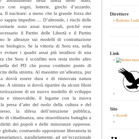
ore abbattimento della tutela dello Stato,
ico con sogni, lotterie, giochi d’azzardo.
a. Il nucleare: a meno che la grande forza dei
Direttore
lo sappia impedire…. D’altronde, i rischi delle
Roberto Lod
oritarie sono assai trasversali, poiché esse
cessario il Partito delle Libertà e il Partito
no le alleanze sui modelli di contrattazione
to biologico. Se la vittoria di Soru era, nella
er evitare i quadri assai più insidiosi di una
Link
ora che Soru è sconfitto non resta molto altro
uella del PD che possa costituire punto di
cita della sinistra. Al massimo un’alleanza, pur
nza dovrà essere dura e di rinnovata natura
ne. A sinistra si dovrà ripartire da alcuni filoni
valorizzazione di un nuovo modello di sviluppo
lita e rinnovabile, il legame con la nuova
la presa d’atto del ruolo della cultura e del
Sito
esso, la difesa dell’istruzione pubblica,
Accedi
ito di cittadinanza, una straordinaria battaglia a
diritti dei popoli e delle minoranze oppresse.
 e globale, costruendo opposizione liberatoria in
repariamoci, parallelamente, ad un’eccezionale