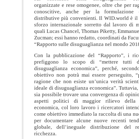
organizzate e rese omogenee, oltre che per ra
conoscitive, anche per la formulazione d
distributive più convenienti. Il WID.world è il 
sforzo internazionale sorretto dal lavoro di mo
quali Lucas Chancel, Thomas Piketty, Emmanuel
Zucman; essi hanno redatto, coordinati da Facu
“Rapporto sulle disuguaglianza nel mondo 201
Con la pubblicazione del “Rapporto”, i ric
prefiggono lo scopo di “mettere tutti d
disuguaglianza economica”, perché, secondo
obiettivo non potrà mai essere perseguito, “
ragione che non esiste un’unica verità scienti
ideale di disuguaglianza economica”. Tuttavia
sia possibile trovare una convergenza di opini
aspetti politici di maggior rilievo della 
economica, col loro lavoro i ricercatori inte
come obiettivo immediato la raccolta di una nuo
per documentare alcune nuove recenti tende
globale, dell’ineguale distribuzione del r
ricchezza.