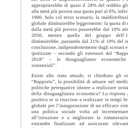
approprierebbe di quasi il 28% del reddito gl
alla metà più povera una quota pari al 6%, infer
1980. Solo col terzo scenario, la maldistribuz
globale diminuirebbe leggermente: la quota di 
dalla metà più povera passerebbe dal 10% att
2050, mentre quella del gruppo dell’
diminuirebbe, passando dal 21% al 19% del red
conclusione, indipendentemente dagli scenari e d
ipotizzate – secondo gli estensori del “Rap
2018” – le disuguaglianze economiche 
sostanziali”.
Esiste allo stato attuale, si chiedono gli es
“Rapporto”, la possibilità di attuare nel med
politiche perequative idonee a realizzare sosta
della disuguaglianza economica? La risposta 
positiva se si riuscisse a realizzare in tempi b
globale per l’inaugurazione di un efficace sist
una politica sociale volta ad incrementare 
all’istruzione e a migliorare la rimunerazi
entrambe finalizzate ad assicurare rilevan