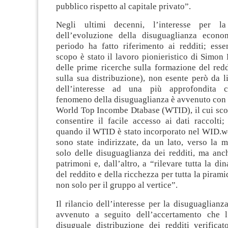
pubblico rispetto al capitale privato”.
Negli ultimi decenni, l’interesse per l
dell’evoluzione della disuguaglianza econo
periodo ha fatto riferimento ai redditi; esse
scopo è stato il lavoro pionieristico di Simon
delle prime ricerche sulla formazione del red
sulla sua distribuzione), non esente però da lim
dell’interesse ad una più approfondita 
fenomeno della disuguaglianza è avvenuto con 
World Top Incombe Dtabase (WTID), il cui scop
consentire il facile accesso ai dati raccolti
quando il WTID è stato incorporato nel WID.wo
sono state indirizzate, da un lato, verso la 
solo delle disuguaglianza dei redditi, ma anc
patrimoni e, dall’altro, a “rilevare tutta la di
del reddito e della ricchezza per tutta la pirami
non solo per il gruppo al vertice”.
Il rilancio dell’interesse per la disuguaglianz
avvenuto a seguito dell’accertamento che l
disuguale distribuzione dei redditi verificat