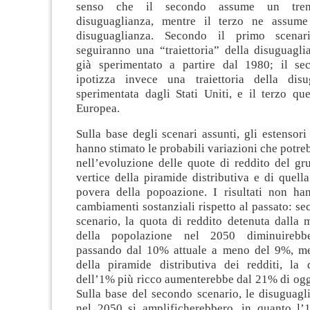
senso che il secondo assume un tren
disuguaglianza, mentre il terzo ne assum
disuguaglianza. Secondo il primo scenari
seguiranno una “traiettoria” della disuguagl
già sperimentato a partire dal 1980; il se
ipotizza invece una traiettoria della disu
sperimentata dagli Stati Uniti, e il terzo qu
Europea.
Sulla base degli scenari assunti, gli estensor
hanno stimato le probabili variazioni che potreb
nell’evoluzione delle quote di reddito del gr
vertice della piramide distributiva e di quell
povera della popoazione. I risultati non ha
cambiamenti sostanziali rispetto al passato: s
scenario, la quota di reddito detenuta dalla 
della popolazione nel 2050 diminuirebbe
passando dal 10% attuale a meno del 9%, men
della piramide distributiva dei redditi, la
dell’1% più ricco aumenterebbe dal 21% di oggi
Sulla base del secondo scenario, le disuguagl
nel 2050 si amplificherebbero, in quanto l’