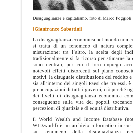
Disuguaglianze e capitalismo, foto di Marco Poggioli
[Gianfranco Sabattini]
La disuguaglianza economica nel mondo non ces
si tratta di un fenomeno di natura comples
misurazione
; tra l’altro, la scelta degli ind
tradizionalmente si fa ricorso per stimarne l
sono neutrali, per cui il loro impiego acr
notevoli effetti distorcenti sul piano conosci
motivi, la disuguale distribuzione del reddito e
sia all’interno dei singoli Paesi che tra essi, è
preoccupazioni di tutti i governi; ciò perché 
dei livelli di disuguaglianza economica co
conseguenze sulla vita dei popoli, toccando
percezioni di giustizia e di equità distributiva.
Il World Wealth and Income Database (no
WID.world) è un archivio informatico in cui 
sul fenomeno della disuguaglianza ec