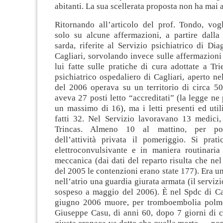
abitanti. La sua scellerata proposta non ha mai 
Ritornando all’articolo del prof. Tondo, vog
solo su alcune affermazioni, a partire dalla
sarda, riferite al Servizio psichiatrico di Di
Cagliari, sorvolando invece sulle affermazioni
lui fatte sulle pratiche di cura adottate a Trie
psichiatrico ospedaliero di Cagliari, aperto n
del 2006 operava su un territorio di circa 50
aveva 27 posti letto “accreditati” (la legge ne
un massimo di 16), ma i letti presenti ed util
fatti 32. Nel Servizio lavoravano 13 medici, 
Trincas. Almeno 10 al mattino, per pot
dell’attività privata il pomeriggio. Si prati
elettroconvulsivante e in maniera routinaria
meccanica (dai dati del reparto risulta che ne
del 2005 le contenzioni erano state 177). Era un
nell’atrio una guardia giurata armata (il servizi
sospeso a maggio del 2006). È nel Spdc di Cag
giugno 2006 muore, per tromboembolia polmo
Giuseppe Casu, di anni 60, dopo 7 giorni di c