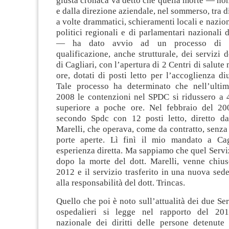
giusta cronaca va detto che quella morte — non
e dalla direzione aziendale, nel sommerso, tra di
a volte drammatici, schieramenti locali e nazion
politici regionali e di parlamentari nazionali 
— ha dato avvio ad un processo di ri
qualificazione, anche strutturale, dei servizi 
di Cagliari, con l’apertura di 2 Centri di salute
ore, dotati di posti letto per l’accoglienza di
Tale processo ha determinato che nell’ulti
2008 le contenzioni nel SPDC si ridussero a 4
superiore a poche ore. Nel febbraio del 20
secondo Spdc con 12 posti letto, diretto da
Marelli, che operava, come da contratto, senza
porte aperte. Lì finì il mio mandato a Cag
esperienza diretta. Ma sappiamo che quel Serviz
dopo la morte del dott. Marelli, venne chiu
2012 e il servizio trasferito in una nuova sed
alla responsabilità del dott. Trincas.
Quello che poi è noto sull’attualità dei due Ser
ospedalieri si legge nel rapporto del 20
nazionale dei diritti delle persone detenute 