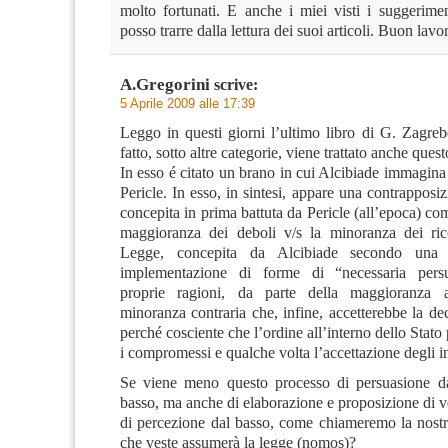
molto fortunati. E anche i miei visti i suggerimen
posso trarre dalla lettura dei suoi articoli. Buon lavo
A.Gregorini
scrive:
5 Aprile 2009 alle 17:39
Leggo in questi giorni l’ultimo libro di G. Zagreb
fatto, sotto altre categorie, viene trattato anche ques
In esso é citato un brano in cui Alcibiade immagin
Pericle. In esso, in sintesi, appare una contrapposi
concepita in prima battuta da Pericle (all’epoca) com
maggioranza dei deboli v/s la minoranza dei ric
Legge, concepita da Alcibiade secondo una p
implementazione di forme di “necessaria persu
proprie ragioni, da parte della maggioranza 
minoranza contraria che, infine, accetterebbe la d
perché cosciente che l’ordine all’interno dello Stato
i compromessi e qualche volta l’accettazione degli int
Se viene meno questo processo di persuasione dal
basso, ma anche di elaborazione e proposizione di 
di percezione dal basso, come chiameremo la nost
che veste assumerà la legge (nomos)?