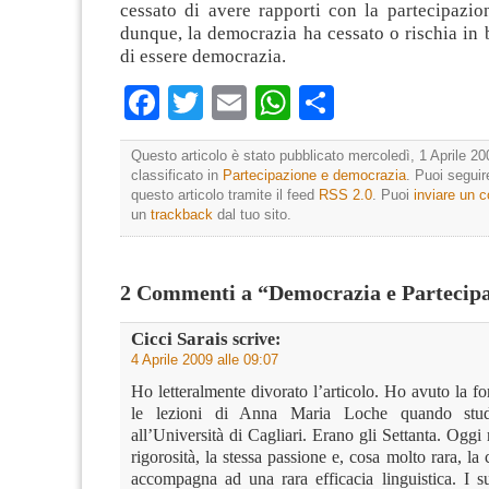
cessato di avere rapporti con la partecipazio
dunque, la democrazia ha cessato o rischia in 
di essere democrazia.
Facebook
Twitter
Email
WhatsApp
Condividi
Questo articolo è stato pubblicato mercoledì, 1 Aprile 20
classificato in
Partecipazione e democrazia
. Puoi segui
questo articolo tramite il feed
RSS 2.0
. Puoi
inviare un
un
trackback
dal tuo sito.
2 Commenti a “Democrazia e Partecip
Cicci Sarais
scrive:
4 Aprile 2009 alle 09:07
Ho letteralmente divorato l’articolo. Ho avuto la fo
le lezioni di Anna Maria Loche quando studi
all’Università di Cagliari. Erano gli Settanta. Oggi r
rigorosità, la stessa passione e, cosa molto rara, la 
accompagna ad una rara efficacia linguistica. I su