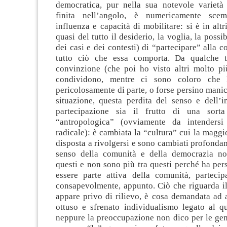
democratica, pur nella sua notevole varietà 
finita nell’angolo, è numericamente sce
influenza e capacità di mobilitare: si è in altr
quasi del tutto il desiderio, la voglia, la possi
dei casi e dei contesti) di “partecipare” alla c
tutto ciò che essa comporta. Da qualche 
convinzione (che poi ho visto altri molto più
condividono, mentre ci sono coloro che 
pericolosamente di parte, o forse persino mani
situazione, questa perdita del senso e dell’i
partecipazione sia il frutto di una sort
“antropologica” (ovviamente da intenders
radicale): è cambiata la “cultura” cui la maggio
disposta a rivolgersi e sono cambiati profondame
senso della comunità e della democrazia no
questi e non sono più tra questi perché ha pers
essere parte attiva della comunità, partecipa
consapevolmente, appunto. Ciò che riguarda il
appare privo di rilievo, è cosa demandata ad 
ottuso e sfrenato individualismo legato al q
neppure la preoccupazione non dico per le gen