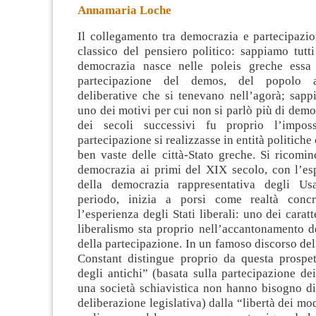
Annamaria Loche
Il collegamento tra democrazia e partecipazi
classico del pensiero politico: sappiamo tutt
democrazia nasce nelle poleis greche essa 
partecipazione del demos, del popolo a
deliberative che si tenevano nell’agorà; sap
uno dei motivi per cui non si parlò più di demo
dei secoli successivi fu proprio l’imposs
partecipazione si realizzasse in entità politich
ben vaste delle città-Stato greche. Si ricomin
democrazia ai primi del XIX secolo, con l’esp
della democrazia rappresentativa degli Usa
periodo, inizia a porsi come realtà conc
l’esperienza degli Stati liberali: uno dei carat
liberalismo sta proprio nell’accantonamento d
della partecipazione. In un famoso discorso d
Constant distingue proprio da questa prospett
degli antichi” (basata sulla partecipazione dei
una società schiavistica non hanno bisogno di
deliberazione legislativa) dalla “libertà dei mod