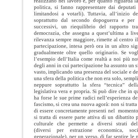
realizzano nel lavoro e, per quanto riguarda l
politica, si fanno rappresentare dai deputati
limitandosi a votarli). Tuttavia, all’inizio 
soprattutto dal secondo dopoguerra e per 
successivi, un riequilibrio del rapporto tr
democrazia, che assegna a quest’ultima a live
rilevanza sempre maggiore, rimette al centro i
partecipazione, intesa però ora in un altro sig
gradualmente oltre quello originario. Se vogl
l’esempio dell’Italia come realtà a noi più not
degli anni in cui partecipazione ha assunto un s
vasto, implicando una presenza del sociale e d
una sfera della politica che non era solo, sempl
neppure soprattutto la sfera “tecnica” dell
legislativa vera e propria. Si può dire che in q
ha forse le sue prime radici nell’esperienza del
fascismo, si crea una nuova agorà: non si tratt
di essere concretamente presenti nel momento 
si tratta di essere parte attiva di un dibattito p
culturale che permette a diversi strati de
(diversi per estrazione economica, socia
generazionale), per un verso, di far sentire le 