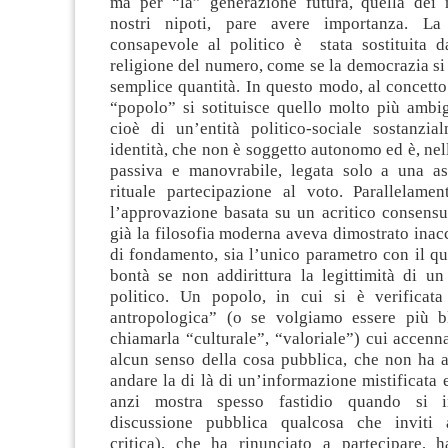
ma per “la” generazione futura, quella dei no
nostri nipoti, pare avere importanza. La 
consapevole al politico è stata sostituita d
religione del numero, come se la democrazia si 
semplice quantità. In questo modo, al concett
“popolo” si sotituisce quello molto più ambi
cioè di un’entità politico-sociale sostanzia
identità, che non è soggetto autonomo ed è, nel
passiva e manovrabile, legata solo a una asf
rituale partecipazione al voto. Parallelame
l’approvazione basata su un acritico consens
già la filosofia moderna aveva dimostrato inacc
di fondamento, sia l’unico parametro con il qu
bontà se non addirittura la legittimità di u
politico. Un popolo, in cui si è verificat
antropologica” (o se volgiamo essere più b
chiamarla “culturale”, “valoriale”) cui accen
alcun senso della cosa pubblica, che non ha a
andare la di là di un’informazione mistificata e
anzi mostra spesso fastidio quando si i
discussione pubblica qualcosa che inviti a
critica), che ha rinunciato a partecipare, 