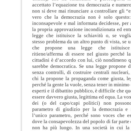
accettato l’equazione tra democrazia e numero
non si deve mai rinunciare a controllare gli “e
vero che la democrazia non è solo questo
inconsapevole e mal informata decidesse, per 
la propria approvazione incondizionata ed ent
legge che istituisce la schiavitù o, se vogl
stesso problema da un altro punto di vista, se 
che propone una legge che istituisce
ritiene/afferma di essere nel giusto perché l
cittadini è d’accordo con lui, ciò nondimeno 
sarebbe democratica. Se una legge propone di
senza controlli, di costruire centrali nucleari,
chi la propone la propaganda come giusta, le
perché la gente la vuole, senza tener in minimo 
esperti e il dibattito pubblico, è difficile che q
essere davvero giusta, legittima ed equa. La vox
dei (o del capo/capi politici) non possono
parametro di giudizio per la democrazia e 
l’unico parametro, perché sono voces che e
dove la consapevolezza del popolo di far parte
non ha più luogo. In una società in cui la