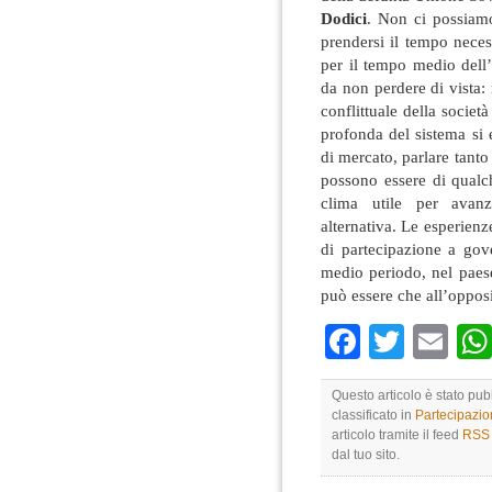
Dodici
. Non ci possiam
prendersi il tempo neces
per il tempo medio dell
da non perdere di vista:
conflittuale della società
profonda del sistema si 
di mercato, parlare tanto 
possono essere di qualche
clima utile per avanz
alternativa. Le esperienze
di partecipazione a go
medio periodo, nel paese
può essere che all’oppos
Faceboo
Twitte
Em
Questo articolo è stato pub
classificato in
Partecipazi
articolo tramite il feed
RSS 
dal tuo sito.