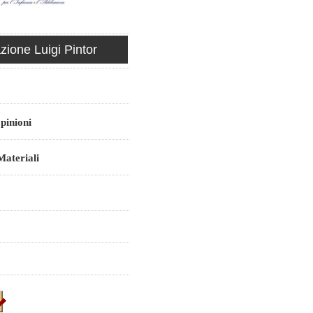
ione Luigi Pintor
pinioni
ateriali