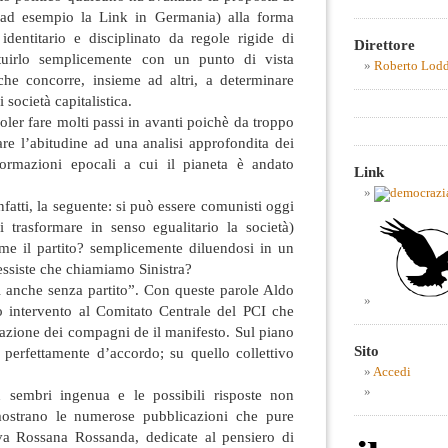
, ad esempio la Link in Germania) alla forma
identitario e disciplinato da regole rigide di
Direttore
ituirlo semplicemente con un punto di vista
Roberto Lod
 che concorre, insieme ad altri, a determinare
 società capitalistica.
oler fare molti passi in avanti poichè da troppo
e l’abitudine ad una analisi approfondita dei
sformazioni epocali a cui il pianeta è andato
Link
fatti, la seguente: si può essere comunisti oggi
i trasformare in senso egualitario la società)
e il partito? semplicemente diluendosi in un
essiste che chiamiamo Sinistra?
i anche senza partito”. Con queste parole Aldo
o intervento al Comitato Centrale del PCI che
iazione dei compagni de il manifesto. Sul piano
Sito
 perfettamente d’accordo; su quello collettivo
Accedi
sembri ingenua e le possibili risposte non
mostrano le numerose pubblicazioni che pure
a Rossana Rossanda, dedicate al pensiero di