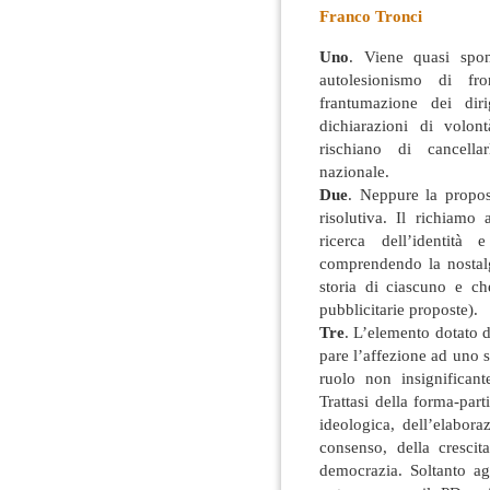
Franco Tronci
Uno
. Viene quasi spon
autolesionismo di fr
frantumazione dei diri
dichiarazioni di volon
rischiano di cancellar
nazionale.
Due
. Neppure la propos
risolutiva. Il richiamo 
ricerca dell’identità
comprendendo la nostal
storia di ciascuno e ch
pubblicitarie proposte).
Tre
. L’elemento dotato d
pare l’affezione ad uno 
ruolo non insignifican
Trattasi della forma-part
ideologica, dell’elabor
consenso, della crescita
democrazia. Soltanto ag