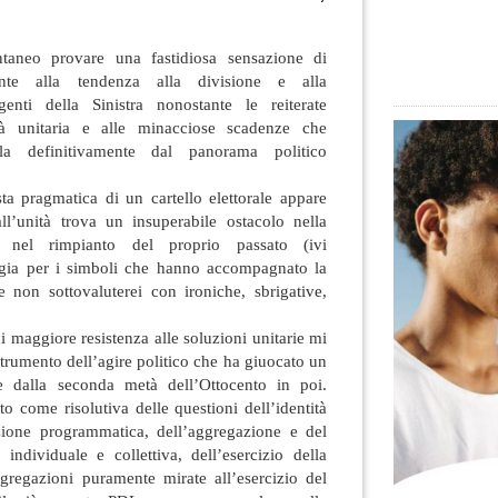
taneo provare una fastidiosa sensazione di
onte alla tendenza alla divisione e alla
genti della Sinistra nonostante le reiterate
tà unitaria e alle minacciose scadenze che
la
definitivamente dal panorama politico
ta pragmatica di un cartello elettorale appare
all’unità trova un insuperabile ostacolo nella
 e nel rimpianto del proprio passato (ivi
gia per i simboli che hanno accompagnato la
e non sottovaluterei con ironiche, sbrigative,
i maggiore resistenza alle soluzioni unitarie mi
strumento dell’agire politico che ha giuocato un
te dalla seconda metà dell’Ottocento in poi.
ito come risolutiva delle questioni dell’identità
azione programmatica, dell’aggregazione e del
 individuale e collettiva, dell’esercizio della
gregazioni puramente mirate all’esercizio del