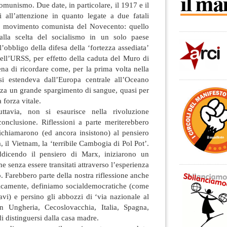
omunismo. Due date, in particolare, il 1917 e il
all’attenzione in quanto legate a due fatali
el movimento comunista del Novecento: quello
lla scelta del socialismo in un solo paese
l’obbligo della difesa della ‘fortezza assediata’
ell’URSS, per effetto della caduta del Muro di
ena di ricordare come, per la prima volta nella
si estendeva dall’Europa centrale all’Oceano
senza un grande spargimento di sangue, quasi per
 forza vitale.
ttavia, non si esaurisce nella rivoluzione
conclusione. Riflessioni a parte meriterebbero
richiamarono (ed ancora insistono) al pensiero
 il Vietnam, la ‘terribile Cambogia di Pol Pot’.
addicendo il pensiero di Marx, iniziarono un
e senza essere transitati attraverso l’esperienza
. Farebbero parte della nostra riflessione anche
ricamente, definiamo socialdemocratiche (come
avi) e persino gli abbozzi di ‘via nazionale al
in Ungheria, Cecoslovacchia, Italia, Spagna,
 di distinguersi dalla casa madre.