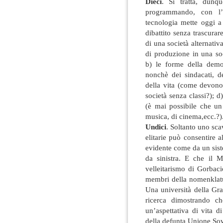
Dieci
. Si tratta, dunq
programmando, con l’u
tecnologia mette oggi a
dibattito senza trascurar
di una società alternativ
di produzione in una soc
b) le forme della democr
nonchè dei sindacati, de
della vita (come devono 
società senza classi?); d)
(è mai possibile che un 
musica, di cinema,ecc.?)
Undici
. Soltanto uno sca
elitarie può consentire a
evidente come da un siste
da sinistra. E che il M
velleitarismo di Gorbaci
membri della nomenklatu
Una università della Gr
ricerca dimostrando ch
un’aspettativa di vita d
della defunta Unione Sov