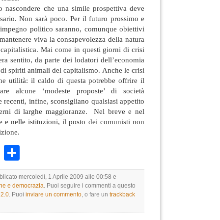
o nascondere che una simile prospettiva deve
sario. Non sarà poco. Per il futuro prossimo e
’impegno politico saranno, comunque obiettivi
 mantenere viva la consapevolezza della natura
 capitalistica. Mai come in questi giorni di crisi
era sentito, da parte dei lodatori dell’economia
di spiriti animali del capitalismo. Anche le crisi
 utilità: il caldo di questa potrebbe offrire il
are alcune ‘modeste proposte’ di società
 recenti, infine, sconsigliano qualsiasi appetito
verni di larghe maggioranze. Nel breve e nel
 e nelle istituzioni, il posto dei comunisti non
izione.
k
r
ail
WhatsApp
Condividi
blicato mercoledì, 1 Aprile 2009 alle 00:58 e
one e democrazia
. Puoi seguire i commenti a questo
2.0
. Puoi
inviare un commento
, o fare un
trackback