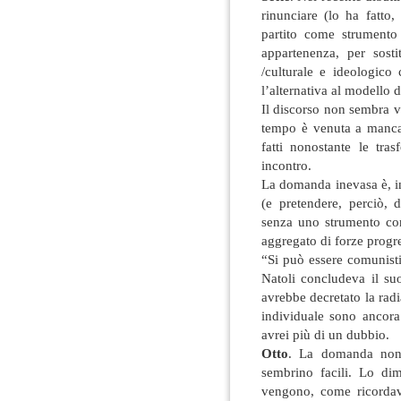
rinunciare (lo ha fatto
partito come strumento 
appartenenza, per sost
/culturale e ideologico
l’alternativa al modello di
Il discorso non sembra v
tempo è venuta a mancar
fatti nonostante le tra
incontro.
La domanda inevasa è, in
(e pretendere, perciò, d
senza uno strumento com
aggregato di forze progr
“Si può essere comunist
Natoli concludeva il su
avrebbe decretato la rad
individuale sono ancora
avrei più di un dubbio.
Otto
. La domanda non 
sembrino facili. Lo di
vengono, come ricordav