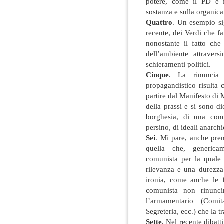
potere, come il PD e i
sostanza e sulla organic
Quattro
. Un esempio sig
recente, dei Verdi che fa
nonostante il fatto che
dell’ambiente attraver
schieramenti politici.
Cinque
. La rinuncia 
propagandistico risulta 
partire dal Manifesto di 
della prassi e si sono di
borghesia, di una conce
persino, di ideali anarchi
Sei
. Mi pare, anche pren
quella che, generica
comunista per la quale 
rilevanza e una durezza 
ironia, come anche le f
comunista non rinunci
l’armamentario (Comit
Segreteria, ecc.) che la t
Sette
. Nel recente dibatt