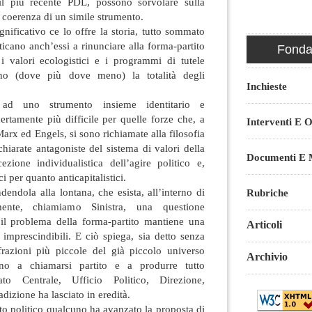
l più recente PDL, possono sorvolare sulla
a coerenza di un simile strumento.
nificativo ce lo offre la storia, tutto sommato
ticano anch’essi a rinunciare alla forma-partito
Fondaz
 i valori ecologistici e i programmi di tutele
sino (dove più dove meno) la totalità degli
Inchieste
ad uno strumento insieme identitario e
certamente più difficile per quelle forze che, a
Interventi E O
Marx ed Engels, si sono richiamate alla filosofia
chiarate antagoniste del sistema di valori della
Documenti E M
zione individualistica dell’agire politico e,
ci per quanto anticapitalistici.
dendola alla lontana, che esista, all’interno di
Rubriche
mente, chiamiamo Sinistra, una questione
il problema della forma-partito mantiene una
Articoli
imprescindibili. E ciò spiega, sia detto senza
razioni più piccole del già piccolo universo
Archivio
no a chiamarsi partito e a produrre tutto
ato Centrale, Ufficio Politico, Direzione,
radizione ha lasciato in eredità.
ito politico qualcuno ha avanzato la proposta di