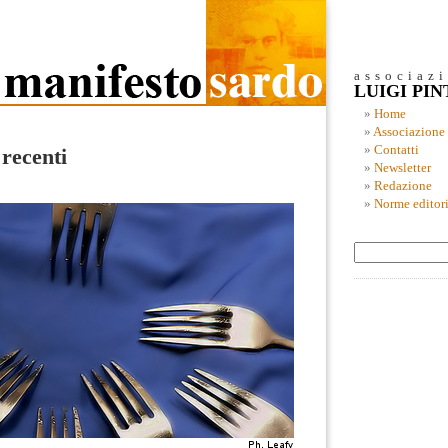
associaz
LUIGI PI
Home
Associazione
Contatti
 recenti
Newsletter
Redazione
Norme editori