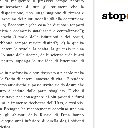
ue di recuperare il prezioso tempo perduto
tilizzazione di tutti gli strumenti che la
 disposizione, una lunga stagione di ricerca e
e nessuno dei punti nodali utili alla costruzione
a: a) l’economia (che cosa ha distinto i rapporti
ietà a economia statalizzata e centralizzata?);
azia (i ruolo delle istituzioni e dei partiti,
bbono sempre restare distinti?); c) la qualità
essere la scuola, la sanità, la giustizia in una
 lo stato della ricerca, delle scienze e delle arti
partito imponga la sua idea di letteratura, di
.
vo in profondità e non riservato a piccole realtà
lla Storia di essere ‘maestra di vita’. E rendere
ma autoritario si possa uscire sia da destra che
uro è caduto dalla parte sbagliata. E che il
ov stava per consegnare ai più potenti e furbi
ra le immense ricchezze dell’Urss, e così via.
an Bretagna ha recentemente concluso una sua
e gli abitanti della Russia di Putin hanno
i cinque anni inferiore di quella degli abitanti
ietica.